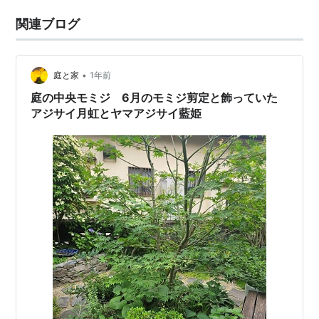
関連ブログ
•
庭と家
1年前
庭の中央モミジ 6月のモミジ剪定と飾っていた
アジサイ月虹とヤマアジサイ藍姫