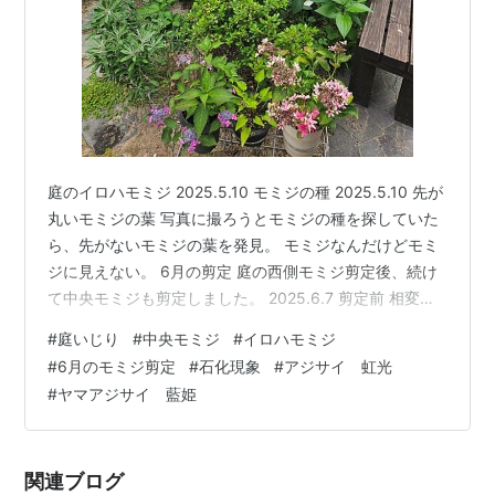
庭のイロハモミジ 2025.5.10 モミジの種 2025.5.10 先が
丸いモミジの葉 写真に撮ろうとモミジの種を探していた
ら、先がないモミジの葉を発見。 モミジなんだけどモミ
ジに見えない。 6月の剪定 庭の西側モミジ剪定後、続け
て中央モミジも剪定しました。 2025.6.7 剪定前 相変わ
らず徒長枝もありますが（西側モミジよりは少ない）、
#
庭いじり
#
中央モミジ
#
イロハモミジ
どちらかと言うと中央モミジでよく見かけるのが、 通常
#
6月のモミジ剪定
#
石化現象
#
アジサイ 虹光
サイズのモミジの葉より2倍はある大きなモミジの葉で、
#
ヤマアジサイ 藍姫
今年もあちこちで見つけました。 2025.6.7 下側が通常サ
イズのモミジの葉 よく起こる現象のようで、春に伸びた
新枝を枝の途中で切ると枝に残った少ない…
関連ブログ