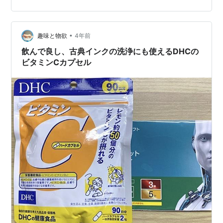
とIDP法で得たダイコンのAsA含量を「食品成分データベ
ース」のビタミンC量と比較し、結果について考察する。
ジビリジル(DP)法 目的 大根中のAsAを定量すること。 原
•
理 酸性下でAsAにFe³⁺がFe²⁺に還元される。これにα,…
趣味と物欲
4年前
飲んで良し、古典インクの洗浄にも使えるDHCの
ビタミンCカプセル