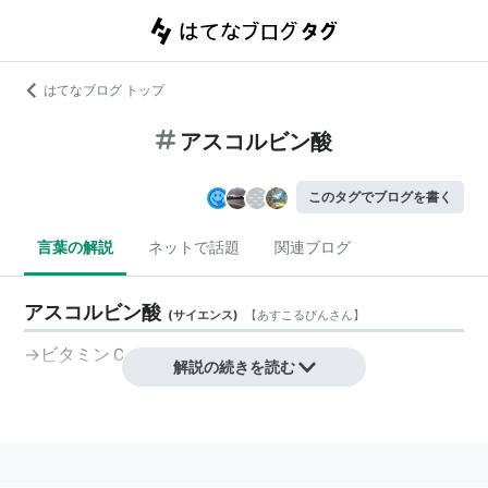
はてなブログ トップ
アスコルビン酸
このタグでブログを書く
言葉の解説
ネットで話題
関連ブログ
アスコルビン酸
(
サイエンス
)
【
あすこるびんさん
】
→
ビタミンＣ
解説の続きを読む