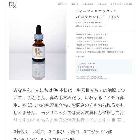
みなさんこんにちは🌤 本日は「毛穴目立ち」の治療につ
いて。 みなさん、鼻の毛穴めだち、いわゆる〝イチゴ鼻
🍓〟や ほっぺの毛穴目立ちにお悩みの方もおられるかも
しれません。 当クリニックでは美容皮膚科も標榜してお
りますので もちろん毛穴の治療も行っています✨ ● 美容
液などを用いた治療 ● レーザーなどの器具を用いた治療
#
若返り
#
毛穴
#
にきび
#
美白
#
アゼライン酸
の２種類があります💨 ● 美容液治療として ❶ビタミンＣ
#
ビタミンC
#
アスコルビン酸