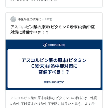
❷アゼライン酸 ❸レチノイド また、美容液を用いた専門
治療としてセラピューティック があります。 ● レーザー
などの器具を用いた治療として ❶ケミカルピーリング ❷
レーザーフェイシャル ❸ダーマペン４ ❹スキンボトック
•
事象平原の彼方に
2年前
ス…
アスコルビン酸の原末(ビタミンＣ粉末)は熱中症
対策に常備すべき！？
アスコルビン酸の原末(純粋なビタミンＣの粉末)は、軽度
の熱中症対策または熱中症予防には良いと思う。よく考