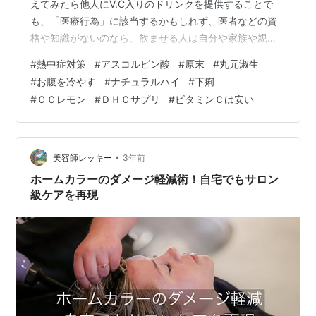
えてみたら他人にV.C入りのドリンクを提供することで
も、「医療行為」に該当するかもしれず、医者などの資
格や知識がないのなら、飲ませる人は自分や家族や親し
い間柄の人に限るべきだろうと思います。以下の記述
#
熱中症対策
#
アスコルビン酸
#
原末
#
丸元淑生
は、１８歳以上の大人で最終的には自己責任の判断で行
#
お腹を冷やす
#
ナチュラルハイ
#
下痢
動できる人が読み進めて下さい。(始めから堅苦しい文章
#
ＣＣレモン
#
ＤＨＣサプリ
#
ビタミンＣは安い
になってしまいましたが「医療行為」の言葉が引っ掛か
るために仕方ないのかなと思います。) ただ、気楽にビタ
ミンＣを飲むなら「ＣＣレモン」（500mlＰＢでビタミ
ンＣ:800mg入り）をスーパーで買…
•
美容師レッキー
3年前
ホームカラーのダメージ軽減術！自宅でもサロン
級ケアを再現