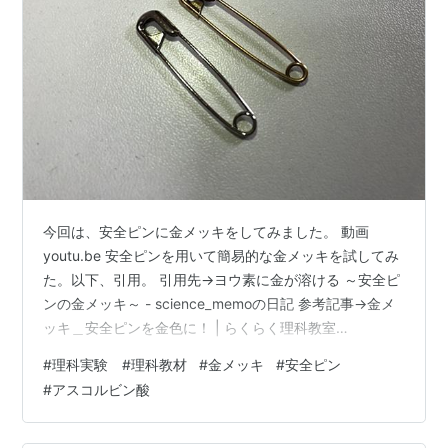
今回は、安全ピンに金メッキをしてみました。 動画
youtu.be 安全ピンを用いて簡易的な金メッキを試してみ
た。以下、引用。 引用先→ヨウ素に金が溶ける ～安全ピ
ンの金メッキ～ - science_memoの日記 参考記事→金メ
ッキ＿安全ピンを金色に！ | らくらく理科教室
(sciyoji.site) 【概要】 ヨウ素液に金箔を溶かし、アスコ
#
理科実験 #理科教材
#
金メッキ
#
安全ピン
ルビン酸（ビタミンＣ）を加え、金コロイドを生成し
#
アスコルビン酸
た。その後、金コロイドに電圧をかけ安全ピンをメッキ
した。 【詳しい話】 ヨウ素 I₂ はヨウ化カリウム KI 水溶
液によく溶け、三ヨウ化物イオン I₃⁻ （ヨウ素デンプン反