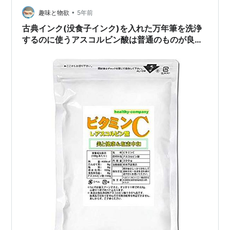
応においてデンプンを青紫色に呈色…
•
趣味と物欲
5年前
古典インク(没食子インク)を入れた万年筆を洗浄
するのに使うアスコルビン酸は普通のものが良い
です。