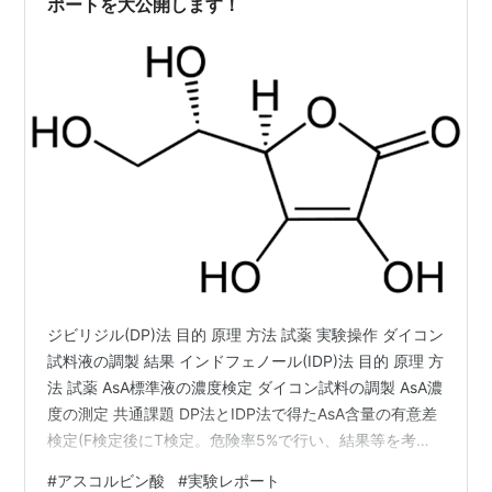
ポートを大公開します！
ジビリジル(DP)法 目的 原理 方法 試薬 実験操作 ダイコン
試料液の調製 結果 インドフェノール(IDP)法 目的 原理 方
法 試薬 AsA標準液の濃度検定 ダイコン試料の調製 AsA濃
度の測定 共通課題 DP法とIDP法で得たAsA含量の有意差
検定(F検定後にT検定。危険率5%で行い、結果等を考察
する) (調査)ヒドラジン-HPLC法の概要を調べる。 DP法
#
アスコルビン酸
#
実験レポート