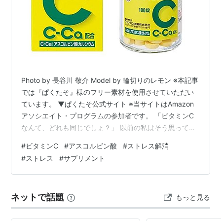
Photo by 長谷川 敬介 Model by 輪切りのレモン ※本記事
では『ぱくたそ』様のフリー素材を使用させていただい
ています。 ▼ぱくたそ公式サイト ※当サイトはAmazon
アソシエイト・プログラムの参加者です。 「ビタミンC
なんて、どれも同じでしょ？」 以前の私はそう思ってい
ました。ですが、安価なサプリを色々試したあとに、改
#
ビタミンC
#
アスコルビン酸
#
ストレス解消
めて感じたのは、 “ちゃんとしたビタミンCは、やはり違
#
ストレス
#
サプリメント
う” ということです。 そして最終的に辿り着いたのが、
アリナミン製薬 のビタミンC製品でした。 ▼目次(クリッ
クで移動) なぜアリナミン製薬なのか？ 安すぎるビタミ
ネットで話題
もっと見る
ンサプリは正直かなり怪しい 「効いている感」が…