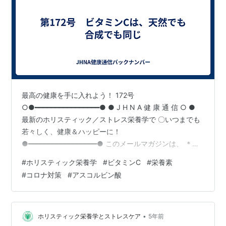
最高の健康を手に入れよう！ 172号
○●━━━━━━━━━━━━━━━━● ● J H N A 健 康 通 信 ○ ●
最新のホリスティック／ストレス栄養学で 〇いつまでも
若々しく、健康＆ハッピーに！
●━━━━━━━━━━━━━━━━━● このメールマガジンは、 ＊健
康情報が多すぎて何を信じたらいいのか わからない。 ＊
#
ホリスティック栄養学
#
ビタミンC
#
栄養素
体のどこも悪くない、健康のはずなのに 体調がすぐれな
#
コロナ対策
#
アスコルビン酸
い。 ＊実年齢より、10歳若がえりたい！ ＊とにかく、健
康レベルをアップさせたい！ そんな、あなたのためにお
届けします。 今週は丸1日、損してしまった ストレスニ
ュートリショニストの ナターシャ・スタルヒンです。 朝
•
ホリスティック栄養学とストレスケア
5年前