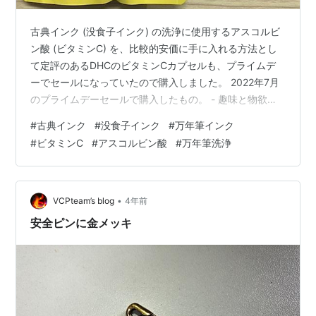
古典インク (没食子インク) の洗浄に使用するアスコルビ
ン酸 (ビタミンC) を、比較的安価に手に入れる方法とし
て定評のあるDHCのビタミンCカプセルも、プライムデ
ーでセールになっていたので購入しました。 2022年7月
のプライムデーセールで購入したもの。 - 趣味と物欲成
分表示には原材料名として、「ビタミンC (VC)、ゼラチ
#
古典インク
#
没食子インク
#
万年筆インク
ン、着色料(カラメル、酸化チタン)、ビタミンB2 (VB2)」
#
ビタミンC
#
アスコルビン酸
#
万年筆洗浄
と書かれており、カプセルの内容量は501mgで、ビタミ
ンC 500mgとビタミンB2 1.0mgが入っています。 カプ
セルの材料がゼラチン、カプセルを茶色に着色している
のがカラメルで、カプセルのDHCの文字の…
•
VCPteam’s blog
4年前
安全ピンに金メッキ