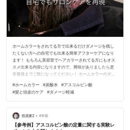
ホームカラーをされてる方で出来るだけダメージを残し
たくない方への自宅でも出来る簡単アフターケアになり
ます！ もちろん美容室でヘアカラーされてる方にもオス
スメ出来る内容になりますので、興味がありましたら是
非最後までご覧になってください！ ホームカラーのダメ
ージ軽減 自宅でもサロン級ケアを再現 こんにちは！パリ
#
ホームカラー
#
炭酸水
#
アスコルビン酸
ピレッキーです！ 簡単に自己紹介 ヘアカラーのダメージ
#
髪と頭皮のケア
#
ダメージ軽減
の説明 チャットGPTの見解 美容師の見解 最後に 簡単に
自己紹介 このブログはチャットGPTというAIと美容師で
ある私パリピレッキーが美容、健康に対しての両方の見
解を書いています！ しかし私パリピレッキーは健康オタ
•
投資家Z
4年前
クであり少し変わった独…
【参考例】アスコルビン酸の定量に関する実験レ