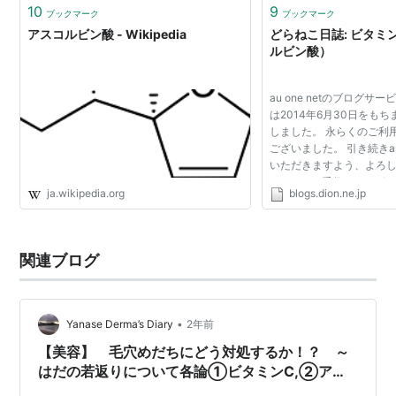
10
9
ブックマーク
ブックマーク
アスコルビン酸 - Wikipedia
どらねこ日誌: ビタミ
ルビン酸）
au one netのブログサー
は2014年6月30日をも
しました。 永らくのご利
ございました。 引き続きau 
いただきますよう、よろ
ます。 ※お手数ではござ
ja.wikipedia.org
blogs.dion.ne.jp
にて閲覧の皆さま向けにブ
ご周知いただけます...
関連ブログ
•
Yanase Derma’s Diary
2年前
【美容】 毛穴めだちにどう対処するか！？ ～
はだの若返りについて各論①ビタミンC,②アゼ
ライン酸～