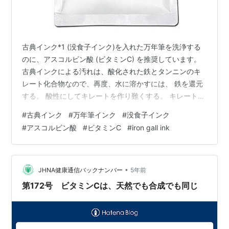
古典インク*1 (没食子インク)を入れた万年筆を洗浄する
のに、アスコルビン酸 (ビタミンC) を推奨しています。
古典インクによる汚れは、酸化された鉄とタンニンのキ
レート化合物なので、再度、水に溶かすには、 鉄を還元
する。 酸性にしてキレートを作り難くする。 キレート能
のあるもので、キレート化合物ができるのを邪魔する。
#
古典インク
#
万年筆インク
#
没食子インク
などの方法が有効ですが、還元性+酸性+キレート能があ
#
アスコルビン酸
#
ビタミンC
#
iron gall ink
り、安全性が高く、入手しやすい物質として、アスコル
ビン酸は現状ベストだと思います。 アスコルビン酸 -
Wikipedia食品添加物グレードのアスコルビン酸を袋で購
入すると、そのまま飲んだり、料理にも使えるのでコス
•
JHNA健康通信バックナンバー
5年前
パが高いです。…
第172号 ビタミンCは、天然でも合成でも同じ