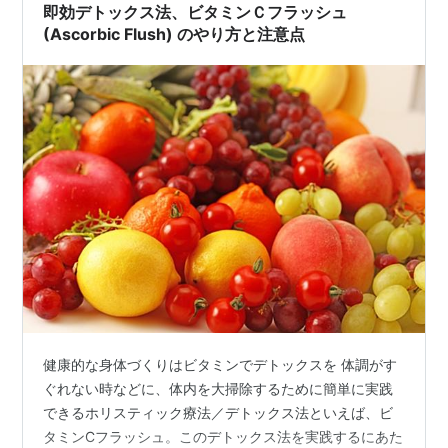
からず…
即効デトックス法、ビタミンＣフラッシュ
(Ascorbic Flush) のやり方と注意点
健康的な身体づくりはビタミンでデトックスを 体調がす
ぐれない時などに、体内を大掃除するために簡単に実践
できるホリスティック療法／デトックス法といえば、ビ
タミンCフラッシュ。このデトックス法を実践するにあた