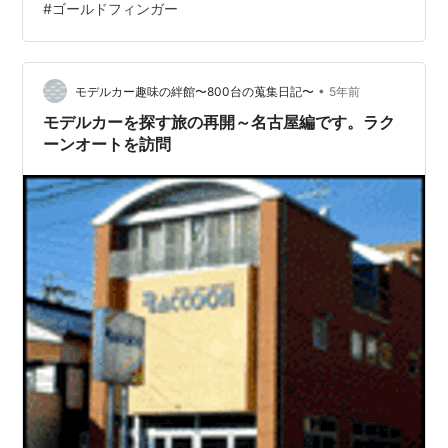
#
ゴールドフィンガー
５を発見したのが、蒐集のきっかけとお話ししました
が、その後も００７仕様のＤＢ５を求めて全国のミニカ
ーショップを訪問しました。所が、その当時は、アスト
ン・マーティンのモデルカーは、少ない状況でした。 伊
•
モデルカー趣味の絆館〜800台の蒐集日記〜
5年前
藤達郎さん作 アスト…
モデルカーを探す旅の再開～名古屋編です。ラク
ーンオートを訪問