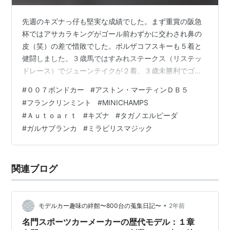
先週のキズナっ仔も堅実な成績でした。まず重賞の阪急
杯ではアサカラキングがゴール前わずかに交わされ鼻の
皮（笑）の差で惜敗でした。ボルザコフスキーも５着と
健闘しました。３歳馬ではすみれステークス（リステッ
ドレース）でジューンテイクが２着、３歳未勝利でゴー
ジョニーゴーが勝利、キットハナガサク、ネバーモアが
#
００７ボンドカー
#
アストン・マーティンＤＢ５
３着、マイネルオデーサ４着、ヴェルダージが５着でし
#
フランクリンミント
#
MINICHAMPS
た。古馬の条件戦でもマテンロウボンドが勝利、リヤン
#
Ａｕｔｏａｒｔ
#
キズナ
#
タガノエルピーダ
ドメテオールが４着、障害未勝利でもイフティファール
#
ガルサブランカ
#
ミラビリスマジック
が勝利と期待馬としてあげた１８頭で１着３回、２着１
回、３着２回、４着２回、５着２回と１０頭が入着し、
種牡馬ランキングもしっかり首位を確保しました。今
関連ブログ
週…
•
モデルカー趣味の絆館〜800台の蒐集日記〜
2年前
名門スポーツカーメーカーの歴代モデル：１章