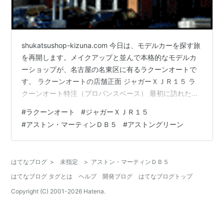
shukatsushop-kizuna.com 今日は、モデルカーを探す旅
を再開します。メイクアップと並んで本格的なモデルカ
ーショップが、名古屋の名東区に有るラクーンオートで
す。 ラクーンオートの店舗正面 ジャガーＸＪＲ１５ ラ
クーンオート特注（プロバンスベース） 最初に訪れたの
は平成１３年（２００１年）夏の暑い頃でした。インタ
#
ラクーンオート
#
ジャガーＸＪＲ１５
－ネットでサイトを見てはいましたが、名古屋駅から地
#
アストン・マーティンＤＢ５
#
アストングリーン
下鉄東山線で一社（いっしゃ）下車、市バスに乗り訪問
しました。 ショーウインドにはＢＢＲ，ＭＲコレクショ
ンや有名なモデラーの一品制作品ばかりが陳列されてお
はてなブログ
>
未指定
>
アストン・マーティンＤＢ５
り、見応えの有る作品ばかりでした。 結局その日は、フ
はてなブログ タグとは
ヘルプ
開発ブログ
はてなブログトップ
ェラーリＦ３５５…
Copyright (C) 2001-
2026
Hatena.