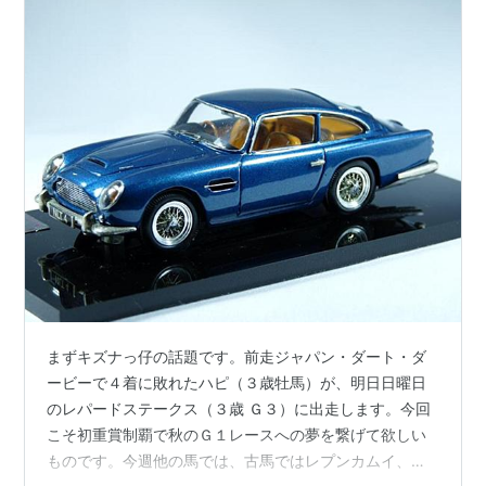
まずキズナっ仔の話題です。前走ジャパン・ダート・ダ
ービーで４着に敗れたハピ（３歳牡馬）が、明日日曜日
のレパードステークス（３歳 Ｇ３）に出走します。今回
こそ初重賞制覇で秋のＧ１レースへの夢を繋げて欲しい
ものです。今週他の馬では、古馬ではレプンカムイ、ル