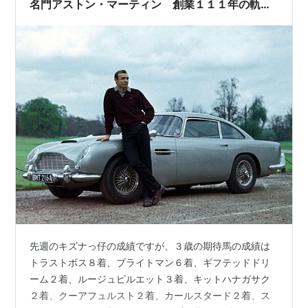
名門アストン・マーティン 創業１１１年の軌跡
⑧：世界一有名な車ＤＢ５
先週のキズナっ仔の成績ですが、３歳の期待馬の成績は
トラストボス８着、ブライトマン６着、ギフテッドドリ
ーム２着、ルージュピルエット３着、キットハナガサク
２着、クーアフュルスト２着、カールスタード２着、ス