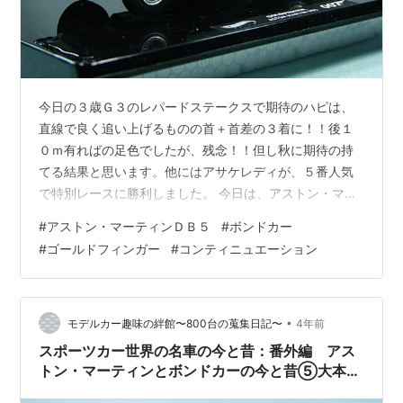
今日の３歳Ｇ３のレパードステークスで期待のハピは、
直線で良く追い上げるものの首＋首差の３着に！！後１
０ｍ有ればの足色でしたが、残念！！但し秋に期待の持
てる結果と思います。他にはアサケレディが、５番人気
で特別レースに勝利しました。 今日は、アストン・マー
ティンＤＢ５のボンドカーを各種紹介します。ＤＢ５も
#
アストン・マーティンＤＢ５
#
ボンドカー
１／４３スケール以外に１／２４スケール、１／１８ス
#
ゴールドフィンガー
#
コンティニュエーション
ケールを蒐集しています。最初は１／４３スケールで
す。流石にこの縮尺ではボンドカーのギミック（仕掛
け）は殆ど搭載されていません。 アストン・マーティン
ＤＢ５ ００７ゴールド・フィンガー ＨｏｔＷｈｅｅｌｓ
•
モデルカー趣味の絆館〜800台の蒐集日記〜
4年前
完成品 同上 リアスタイル ナンバープレート …
スポーツカー世界の名車の今と昔：番外編 アス
トン・マーティンとボンドカーの今と昔⑤大本命
ＤＢ５登場