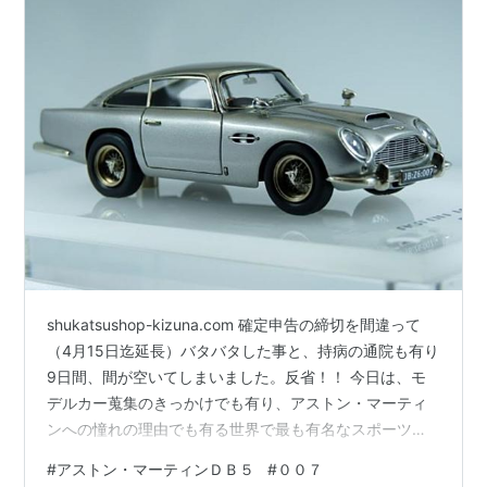
shukatsushop-kizuna.com 確定申告の締切を間違って
（4月15日迄延長）バタバタした事と、持病の通院も有り
9日間、間が空いてしまいました。反省！！ 今日は、モ
デルカー蒐集のきっかけでも有り、アストン・マーティ
ンへの憧れの理由でも有る世界で最も有名なスポーツカ
ー、アストン・マーティンＤＢ５の００７仕様について
#
アストン・マーティンＤＢ５
#
００７
書く事にします。 南青山のメイクアップでブルーのＤＢ