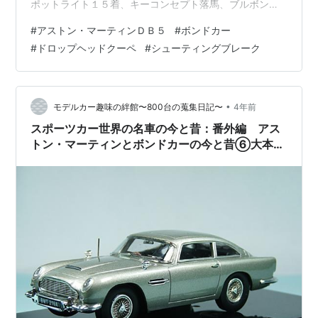
ポットライト１５着、キーコンセプト落馬、ブルボンク
イーン２着と勝星は無いものの１０頭中２着が５回、３
#
アストン・マーティンＤＢ５
#
ボンドカー
着１回、着外４回と堅実な実績でしした。古馬でも重賞
#
ドロップヘッドクーペ
#
シューティングブレーク
の京都牝馬ステークスでスマートリアンが、１４番人気
で４着、ダイアモンドステークスでもトロピカルライト
が６番人気で５着と入着。更に障害オープンでオールザ
ワールドが、前走の未勝利勝から連勝でオープン勝利、
•
モデルカー趣味の絆館〜800台の蒐集日記〜
4年前
グリューグルムが特別２着、クロスライセンスも特別
スポーツカー世界の名車の今と昔：番外編 アス
４…
トン・マーティンとボンドカーの今と昔⑥大本命
ＤＢ５のボンドカー登場