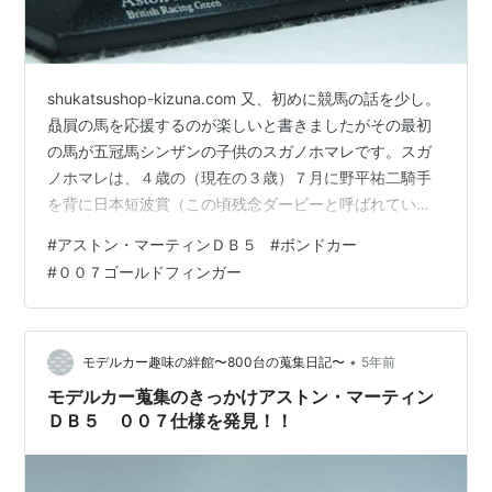
shukatsushop-kizuna.com 又、初めに競馬の話を少し。
贔屓の馬を応援するのが楽しいと書きましたがその最初
の馬が五冠馬シンザンの子供のスガノホマレです。スガ
ノホマレは、４歳の（現在の３歳）７月に野平祐二騎手
を背に日本短波賞（この頃残念ダービーと呼ばれてい
た）で後の菊花賞馬イシノヒカルを破り勝利。生涯５回
#
アストン・マーティンＤＢ５
#
ボンドカー
レコードを更新したスピード馬でした。 本題に入りま
#
００７ゴールドフィンガー
す。今日は、私がモデルカーにハマったきっかけのアス
トン・マーティンＤＢ５の特集にさせて頂きます。 アス
トン・マーティンＤＢ５ ラクーンオート特注（プロバン
スベース） アストン・マーティンＤＢ５ MINICHAMPS
•
モデルカー趣味の絆館〜800台の蒐集日記〜
5年前
完成品 アスト…
モデルカー蒐集のきっかけアストン・マーティン
ＤＢ５ ００７仕様を発見！！