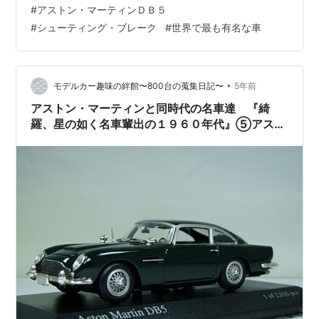
ーチェット、アサケレディ、ライラボンド、２歳馬では
#
アストン・マーティンＤＢ５
新馬戦のトロピカルライトに期待しています。 今日は、
#
シューティング・ブレーク
#
世界で最も有名な車
ボンドカーと言えば真っ先に名前の挙がる車「世界で最
も有名な車」とも言われているアストン・マーティンＤ
Ｂ５です。このブログのスタート時に私がミニカー蒐集
に嵌るきっかけにもなった車と紹介した最も思い入れの
•
モデルカー趣味の絆館〜800台の蒐集日記〜
5年前
強い車でも有ります。又真っ先に購入したのがＤＢ…
アストン・マーティンと同時代の名車達 『綺
羅、星の如く名車輩出の１９６０年代』⑤アスト
ン・マーティンＤＢ５ボンドカー特集