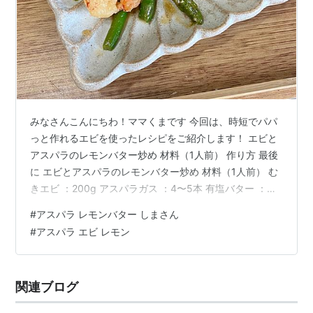
みなさんこんにちわ！ママくまです 今回は、時短でパパ
っと作れるエビを使ったレシピをご紹介します！ エビと
アスパラのレモンバター炒め 材料（1人前） 作り方 最後
に エビとアスパラのレモンバター炒め 材料（1人前） む
きエビ ：200g アスパラガス ：4〜5本 有塩バター ：
10g ブラックペッパー ：適量 【A】 酒 ：大さじ1 塩 ：
#
アスパラ レモンバター しまさん
小さじ1/4 【B】 レモン汁 ：大さじ1 しょうゆ ：小さじ2
#
アスパラ エビ レモン
作り方 1.エビに【A】を入れて混ぜ合わせる（殻付きの場
合は、殻をむき背わたをとり除く。） 2.アスパラガスは
根元を切り落とし、硬い皮の部分をピーラーでむき、2ｃ
関連ブログ
ｍ幅か半分に切る。（今回は半分に…