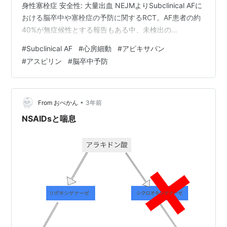
身性塞栓症 安全性: 大量出血 NEJMよりSubclinical AFに
おける脳卒中や塞栓症の予防に関するRCT。AF患者の約
40%が無症候性とする報告もある中、未検出の
Subclinical AFが多く存在すると考えれば、興味深い論文
#
Subclinical AF
#
心房細動
#
アピキサバン
です。脳卒中または全身性塞栓症は、Apixaban（アピキ
#
アスピリン
#
脳卒中予防
サバン）群の方が少ない（0.78%/人年 vs. 1.24%/人年）
一方、大量出血（major bleeding）はAspirin（アスピリ
ン）群の方が少…
•
From おぺかん
3年前
NSAIDsと喘息