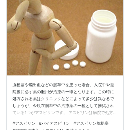
脳梗塞や脳出血などの脳卒中を患った場合、入院中や退
院後に必ず薬の服用が治療の一環となります。この時に
処方される薬はクリニックなどによって多少は異なるで
しょうが、今現在脳卒中の治療薬の一種として推奨され
ている1つがアスピリンです。 アスピリンは病院で処方さ
れるものと市販されているものとでは種類が異なりま
#
アスピリン
#
バイアスピリン
#
アスピリン脳梗塞
す。 一時期、アスピリンが血栓を溶かすという間違った