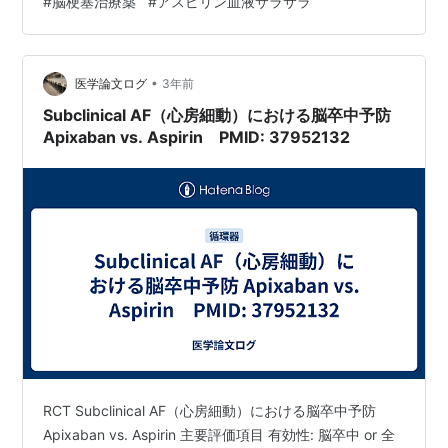
#
脳梗塞治療薬
#
アスピリン血液サラサラ
情報が流れた事もありましたが、ドラッグストアなどで
市販されている解熱鎮痛効果のあるアスピリンと病院で
脳梗塞の治療薬として処方されるアスピリンは剤形や使
用目的、用法・用量も違います。 今回は、医師から処方
•
医学論文ログ
3年前
される脳疾患治療薬としてのアスピリンについて…
Subclinical AF（心房細動）における脳卒中予防
Apixaban vs. Aspirin PMID: 37952132
RCT Subclinical AF（心房細動）における脳卒中予防
Apixaban vs. Aspirin 主要評価項目 有効性: 脳卒中 or 全