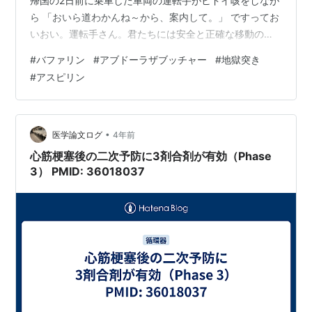
帰国の2日前に乗車した車両の運転手がヒドイ咳をしなが
ら 「おいら道わかんね～から、案内して。」 ですってお
いおい。運転手さん。君たちには安全と正確な移動のた
めに高いお金をお支払いしてるのにぃ。ババを引いちゃ
#
バファリン
#
アブドーラザブッチャー
#
地獄突き
ったねぇ～。なんて思いながらスマホを英語版に変え、
#
アスピリン
Google Mapでナビゲーションモードにして手渡したんで
すがまったくナビの通りに運転してくれません。機械が
ちゃんと話してくれる英語も聞き取れないんだそう。た
まりかねた私が、運転席近くに移動して、ナビを見なが
•
医学論文ログ
4年前
ら案内することに。後に、不満タ…
心筋梗塞後の二次予防に3剤合剤が有効（Phase
3） PMID: 36018037