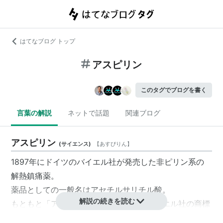
はてなブログ トップ
アスピリン
このタグでブログを書く
言葉の解説
ネットで話題
関連ブログ
アスピリン
(
サイエンス
)
【
あすぴりん
】
1897年にドイツのバイエル社が発売した非ピリン系の
解熱鎮痛薬。
薬品としての一般名は
アセチルサリチル酸
。
解説の続きを読む
もともと「アスピリン」という名前はバイエル社の商標
であったが、第一次大戦終結時にドイツへの賠償の一貫