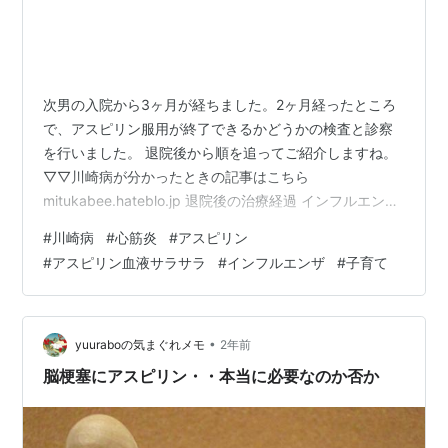
次男の入院から3ヶ月が経ちました。2ヶ月経ったところ
で、アスピリン服用が終了できるかどうかの検査と診察
を行いました。 退院後から順を追ってご紹介しますね。
▽▽川崎病が分かったときの記事はこちら
mitukabee.hateblo.jp 退院後の治療経過 インフルエンザ
になったらアスピリンは飲まない アスピリン服用中は運
#
川崎病
#
心筋炎
#
アスピリン
動制限あり アスピリンを止められるか検査する 川崎病と
#
アスピリン血液サラサラ
#
インフルエンザ
#
子育て
の今後の付き合い方 〜まとめ〜 退院後の治療経過 12月
末 退院 アスピリンを服用（毎朝1錠） 1/4 診察 心臓のエ
コー、心電図、レントゲン 1月下旬 インフルエンザB型に
感染 アスピリンの服用をストップ インフルの治療を…
•
yuuraboの気まぐれメモ
2年前
脳梗塞にアスピリン・・本当に必要なのか否か