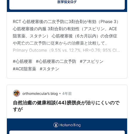
RCT 心筋梗塞後の二次予防に3剤合剤が有効（Phase 3）
心筋梗塞後の内服 3剤合剤の有効性（アスピリン、ACE
阻害薬、スタチン） 心筋梗塞後（6カ月以内）の合併症
や死亡の二次予防に従来からの治療薬と比較して、
Primary Outcome（9.5% vs. 12.7%, HR=0.76; 95% CI,
0.60 to 0.96; P=0.02)、Secondary Outcomeともに改
#
心筋梗塞
#
心筋梗塞の二次予防
#
アスピリン
善したというエビデンスとしていかがでしょうか。個人
#
ACE阻害薬
#
スタチン
的には、3剤を1つにまとめた配合剤（polypill）となって
いる点がRCTとしてだけでなく、アドヒアランスに関わ
るような飲む際の配慮にもなると感じま…
•
orthomolecular’s blog
4年前
自然治癒の健康相談(44)膀胱炎が治りにくいので
すが