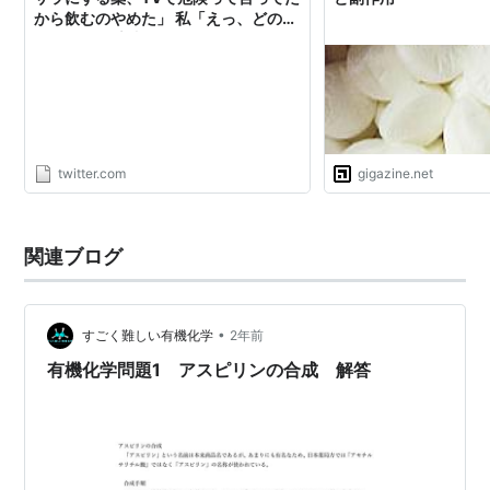
から飲むのやめた」 私「えっ、どの薬
ですか？」 患者「バイアスピリンとエ
フィエントとクレストール」 私「危険
です！今日から再開してください！」
患者「いや、先生の処方が危険…
https://t.co/5cvDLG62hf"
twitter.com
gigazine.net
関連ブログ
•
すごく難しい有機化学
2年前
有機化学問題1 アスピリンの合成 解答