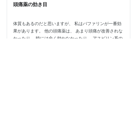
を狙うのなら、番茶をがぶがぶ飲んでも良…
頭痛薬の効き目
体質もあるのだと思いますが、 私はバファリンが一番効
果があります。 他の頭痛薬は、 あまり頭痛が改善されな
かったり、 時には全く効かなかったり。 アスピリン系の
頭痛薬が良く効くので、 いつもバファリンをポーチの中
に入れて 持ち歩いていました。 頭痛持ちで、一度症状が
出てしまうと、 吐き気のする頭痛がして、 目の奥がチカ
#
頭痛持ち
#
頭痛
#
頭痛薬
#
アスピリン
チカするほど。 海外にも必ず持って行きました。 ところ
#
バファリン
#
常備薬
が、うっかりスーツケースの中に入れて、 そのまま預け
てしまった事が。 手荷物のポーチの中に入っていると思
ったら、 飲んだ後で補充していなかったようで、 入って
ない！！ ＣＡさんに頭痛薬を貰ったのですが、 アスピリ
•
○○とわたし
5年前
ン系ではなかっ…
12ｗ1d 12週の妊婦検診