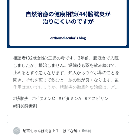
相談者(32歳女性):二児の母です。3年前、膀胱炎で入院
しましたが、根治しません。退院後も薬を飲み続けて、
止めるとすぐ悪くなります。知人からウツボ草のことを
聞き、それを煎じて飲むと、尿の出が良くなります。副
作用は無いでしょうか。膀胱炎の徹底的な治療は、どう
したらよいでしょうか。 専門医の診断:強烈な症状を起こ
#
膀胱炎
#
ビタミンC
#
ビタミンA
#
アスピリン
す急性膀胱炎だと、治療は楽ですが、軽い症状が長く続
#
消炎酵素剤
く慢性膀胱炎は、なかなか治りません。もう一度、専門
医の診察を受けるようお勧めします。 ウツボ草には塩化
カリウムが含まれていて、これに利尿作用があります。
副作用を心配する必要はありません。しかし、利尿だけ
•
納言ちゃんは聞き上手 はてな編
5年前