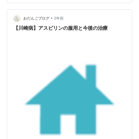
せ。 ３，下線部(2)におけるＥの生成反応名を答えよ。
４，Ｆの薬理作用を書…
•
おだんごブログ
2年前
【川崎病】アスピリンの服用と今後の治療