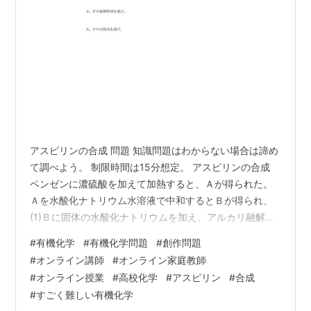
アスピリンの合成 問題 知識問題はわからない場合は諦め
て調べよう。 制限時間は15分想定。 アスピリンの合成
ベンゼンに濃硫酸を加えて加熱すると、Ａが得られた。
Ａを水酸化ナトリウム水溶液で中和するとＢが得られ、
(1)Ｂに固体の水酸化ナトリウムを加え、アルカリ融解し
たところ、Ｃが得られた。 (2)Ｃに高温高圧下で二酸化炭
#
有機化学
#
有機化学問題
#
創作問題
素を反応させて得られたＤを希塩酸で中和したところ、
#
オンライン講師
#
オンライン家庭教師
Ｅが得られた。Ｅに無水酢酸と濃硫酸を加え加熱する
#
オンライン授業
#
高校化学
#
アスピリン
#
合成
と、Ｆが得られた。 １，Ａの構造式を書け。 ２，下線部
#
すごく難しい有機化学
(1)の化学反応式を書け。ただし、Ｂ、Ｃは構造式で示