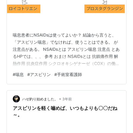
喘息患者にNSAIDsは使ってよいか？ 結論から言うと、
「アスピリン喘息」でなければ、使うことはできる。 が
注意点がある。 NSAIDsとは アスピリン喘息 注意点 とあ
るHPでは、、、 参考 おまけ NSAIDsとは 抗鎮痛作用 解
熱作用 抗炎症作用 シクロオキシゲナーゼ（COX）の働き
を阻害し、痛みや熱の原因物質プロスタグランジン
#
喘息
#
アスピリン
#
手術室看護師
（PG）が生成されないようにする。 アスピリン喘息 喘
息の人の一部にNSAIDsを使用すると喘息の発作を起こす
ことがある。 このような喘息の型をアスピリン喘息とい
•
う。 名称のアスピリン以外の多様なNSAIDsでも発作は
ハゼ釣り始めました。
3年前
生じる。 アスピリン喘息の方ではプロスタグラン…
アスピリンを軽く嚙めば、いつもよりも〇〇だね
～。