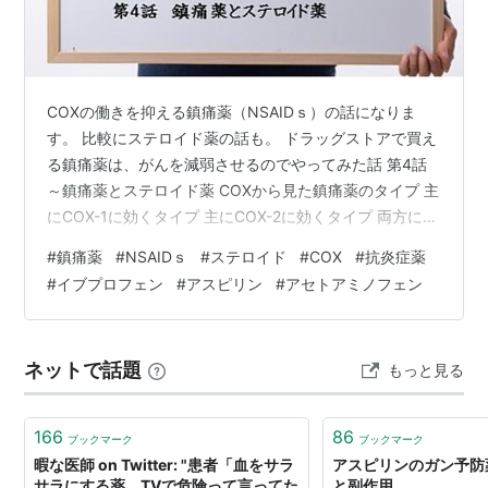
COXの働きを抑える鎮痛薬（NSAIDｓ）の話になりま
す。 比較にステロイド薬の話も。 ドラッグストアで買え
る鎮痛薬は、がんを減弱させるのでやってみた話 第4話
～鎮痛薬とステロイド薬 COXから見た鎮痛薬のタイプ 主
にCOX-1に効くタイプ 主にCOX-2に効くタイプ 両方に効
くタイプ アセトアミノフェン ドラッグストアなどで市販
#
鎮痛薬
#
NSAIDｓ
#
ステロイド
#
COX
#
抗炎症薬
されている鎮痛薬 抗炎症作用における鎮痛薬(NSAIDｓ)
#
イブプロフェン
#
アスピリン
#
アセトアミノフェン
とステロイド薬の比較 鎮痛薬とステロイド薬に共通して
いる効果 ステロイド薬のみにある効果 ステロイド薬の抗
炎症作用以外の作用 COXから見た鎮痛薬のタイプ 鎮痛薬
ネットで話題
もっと見る
（NSAIDｓ）は主にCOX-1に効くタイプ、C…
166
86
ブックマーク
ブックマーク
暇な医師 on Twitter: "患者「血をサラ
アスピリンのガン予防
サラにする薬、TVで危険って言ってた
と副作用