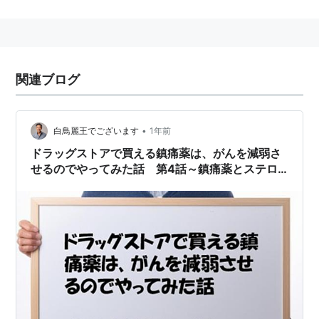
として連合国側に接収され、自由に使用できる名前とな
った。
日本でもバファリンAなどの多くのOTCに使用されてい
る(表示成分名はアセチルサリチル酸)。
関連ブログ
•
白鳥麗王でございます
1年前
ドラッグストアで買える鎮痛薬は、がんを減弱さ
せるのでやってみた話 第4話～鎮痛薬とステロ
イド薬