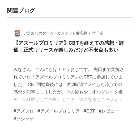
関連ブログ
•
アラおじのゲーム・ガジェット備忘録
25日前
【アズールプロミリア】CBTを終えての感想・評
価｜正式リリースが楽しみだけど不安点も多い
みなさん、こんにちは！アラおじです。 先日まで実施さ
れていた「アズールプロミリア」のCBTに参加していま
した。 CBT開始直後には、約2時間プレイした時点での
感想を記事にしましたが、その後も少しずつプレイを進
め、CBT版としての良いところ・気になるところがより
見えてきました。 今回は、「アズールプロミリア」の
#
アズプロ
#
アズールプロミリア
#
CBT
#
レビュー
CBTを終えて感じたことを、正式リリースへの期待も含
#
ソシャゲ
めてまとめていきます。 なお、CBT期間中はメインスト
ーリーやバトル、キボ収集、農園・クラフト要素を中心
に触っています。すべての要素をやり込めたわけではな