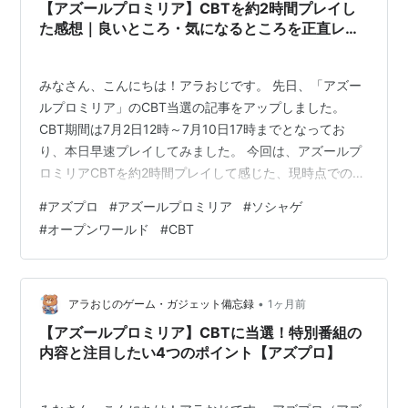
【アズールプロミリア】CBTを約2時間プレイし
た感想｜良いところ・気になるところを正直レビ
ュー【アズプロ】
みなさん、こんにちは！アラおじです。 先日、「アズー
ルプロミリア」のCBT当選の記事をアップしました。
CBT期間は7月2日12時～7月10日17時までとなってお
り、本日早速プレイしてみました。 今回は、アズールプ
ロミリアCBTを約2時間プレイして感じた、現時点でのフ
ァーストインプレッションを綴っていきます。 まだ序盤
#
アズプロ
#
アズールプロミリア
#
ソシャゲ
を少し触った段階なので、プレイを進めるなかで印象が
#
オープンワールド
#
CBT
変わる部分もあると思いますが、「大体こんな感じ」と
いう雰囲気が伝われば幸いです。 コントローラーで遊ば
せる気がない以外はすごくいいと思う アズプロCBTで良
いと感じたところ 倍速・スキップ・オート機能あり キャ
•
アラおじのゲーム・ガジェット備忘録
1ヶ月前
ラクターだけでなくモブ…
【アズールプロミリア】CBTに当選！特別番組の
内容と注目したい4つのポイント【アズプロ】