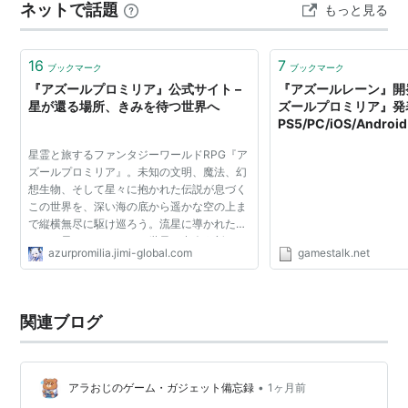
ネットで話題
もっと見る
いため、あくまでCBT版を実際に遊んだ範囲での感想に
なります。 操作性とか日課・週課…
16
7
ブックマーク
ブックマーク
『アズールプロミリア』公式サイト –
『アズールレーン』開
星が還る場所、きみを待つ世界へ
ズールプロミリア』発
PS5/PC/iOS/And
へ
星霊と旅するファンタジーワールドRPG『ア
ズールプロミリア』。未知の文明、魔法、幻
想生物、そして星々に抱かれた伝説が息づく
この世界を、深い海の底から遥かな空の上ま
で縦横無尽に駆け巡ろう。流星に導かれたき
らめく星々ともに、この世界で出会う新たな
azurpromilia.jimi-global.com
gamestalk.net
生命と絆を結び――きみだけの物語を星の軌
跡に刻み込もう。
関連ブログ
•
アラおじのゲーム・ガジェット備忘録
1ヶ月前