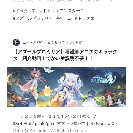
す。 今回気になったゲームニュース ドラクエ12は新体制
#
ドラクエ12
#
ドラクエモンスターズ
で開発リスタート。ダーク路線から真逆の明るい路線へ
#
アズールプロミリア
#
ゲーム
#
ドラクエ
ドラクエモンスターズ4 アズールプロミリアは国内CBT
開始へ。かなり気になっている作品 こういうニュース雑
感記事も今後たまにやるかも まとめ 今回気になったゲー
ムニュース 「ドラクエ12」の続報が公開。ただし発売時
•
エックス神ゲームクリップ
3ヶ月前
期はまだ未定 「ドラクエ…
【アズールプロミリア】看護師アニスのキャラク
ター紹介動画！でかい♥️説明不要！！！
1： 見習い管理人 2026/04/24 (金) 19:50:17
ID:r696uf7q2jn57pmc アズレン式バスト © Manjuu Co.
Ltd. / © Yostar Inc. All Rights Reserved.