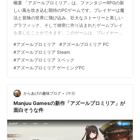
概要 「アズールプロミリア」は、ファンタジーRPGの新
しい風を吹き込む期待のPCゲームです。プレイヤーは魔
法と冒険の世界に飛び込み、壮大なストーリーと美しい
グラフィック、そして緻密に作り込まれたゲームプレイ
を楽しむことができます。このゲームは、プレイヤーが
自分のキャラクターを育成し、強力なモンスターと戦
#
アズールプロミリア
#
アズールプロミリア PC
い、複雑なクエストを解決することを目的としていま
#
アズールプロミリア Steam
す。開発者は、プレイヤーがゲームの世界に没入できる
#
アズールプロミリア スペック
よう、細部にまでこだわったデザインとストーリーテリ
#
アズールプロミリア ゲーミングPC
ングを提供しています。 ストーリー 「アズールプロミリ
ア」の物語は、古代の魔法と神秘に満ちた大陸を舞台に
展開されます。プレイヤーは、古代の力を持つ伝…
•
からあげの趣味ブログ
2年前
Manjuu Gamesの新作「アズールプロミリア」が
面白そうな件