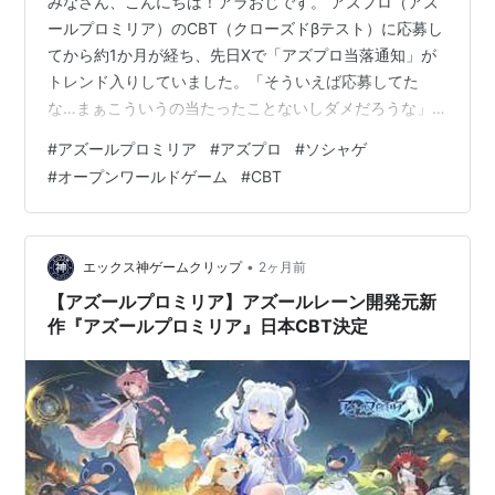
みなさん、こんにちは！アラおじです。 アズプロ（アズ
ールプロミリア）のCBT（クローズドβテスト）に応募し
てから約1か月が経ち、先日Xで「アズプロ当落通知」が
トレンド入りしていました。「そういえば応募してた
な…まぁこういうの当たったことないしダメだろうな」
と思いつつ、メールを確認したら当選してました。 とい
#
アズールプロミリア
#
アズプロ
#
ソシャゲ
うことで今回は、CBTの抽選に当選した喜びとCBT中に
#
オープンワールドゲーム
#
CBT
注目してプレイしたいこと、先日放送されたCBT特別番
組の情報をまとめます。 個人的に一番気になっているゲ
ームなので期待大。ただ、既プレイ中のゲームと入れ替
えられるかは未知数…でも鳥さんいるからプレイしたい
•
エックス神ゲームクリップ
2ヶ月前
というジレンマ… アズールプロミリ…
【アズールプロミリア】アズールレーン開発元新
作『アズールプロミリア』日本CBT決定