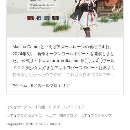
Manjuu Gamesといえばアズールレーンの会社ですね。
2024年3月、新作オープンワールドゲームを発表しまし
た。 公式サイト↓ azurpromilia.com 原◯×パ◯ワール
ド？？ 美少女大好きな主はホヨバースのゲームはあまり
長続きしなかったのですが、 これは女性率100％でデュ
フデュフできそうな予感！！ CVも楽しみです。早速事前
#
ゲーム
#
アズールプロミリア
登録してきました。 個人的にはこの子が好み なんて読む
んだ...？？ リリース時期は未定なので気軽に待ちましょ
う。 リリースされたら攻略記事を揚げたいですね～。
はてなブログ
>
未指定
>
アズールプロミリア
無、微課金向けの攻略になるかと。 果たして覇権となる
はてなブログ タグとは
ヘルプ
開発ブログ
はてなブログトップ
か...今後に期待 他に気になっているソ…
Copyright (C) 2001-
2026
Hatena.