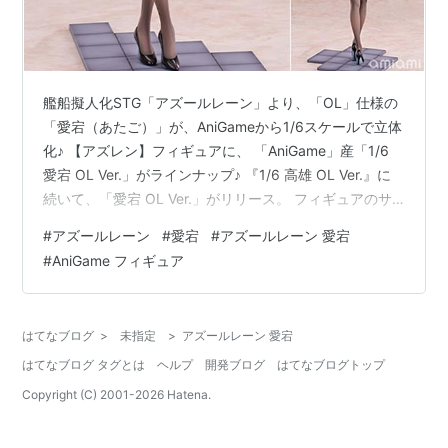
艦船擬人化STG「アズールレーン」より、「OL」仕様の
「愛宕（あたご）」が、AniGameから1/6スケールで立体
化♪ 【アズレン】フィギュアに、 「AniGame」産「1/6
愛宕 OL Ver.」がラインナップ♪ 『1/6 高雄 OL Ver.』に
続いて、「愛宕 OL Ver.」がリリース。 フィギュアのサ
イズは、 1/6スケールの全幅：約28cm（台座を含む）。
#
アズールレーン
#
愛宕
#
アズールレーン 愛宕
アズールレーン『愛宕 OL Ver.』1/6 完成品フィギュア
#
AniGame フィギュア
は、AniGameより2026年02月発売予定です♪
【Amazon】Weiß Schwarz ブースターパック『アズール
レーン Vol.2』【ブシロード】 【Ama…
はてなブログ
>
未指定
>
アズールレーン 愛宕
はてなブログ タグとは
ヘルプ
開発ブログ
はてなブログトップ
Copyright (C) 2001-
2026
Hatena.