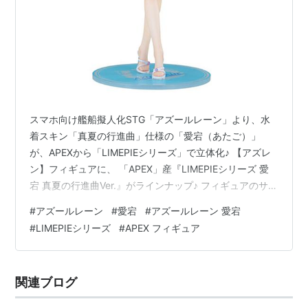
スマホ向け艦船擬人化STG「アズールレーン」より、水
着スキン「真夏の行進曲」仕様の「愛宕（あたご）」
が、APEXから「LIMEPIEシリーズ」で立体化♪ 【アズレ
ン】フィギュアに、 「APEX」産『LIMEPIEシリーズ 愛
宕 真夏の行進曲Ver.』がラインナップ♪ フィギュアのサイ
ズは、 1/8スケールの全高：約23cm（台座を含む）。
#
アズールレーン
#
愛宕
#
アズールレーン 愛宕
LIMEPIEシリーズ『愛宕 真夏の行進曲Ver.』アズールレー
#
LIMEPIEシリーズ
#
APEX フィギュア
ン 1/8 完成品フィギュアは、APEXより2026年01月発売
予定です♪ 【駿河屋】等身大おっぱいマウスパッド『愛宕
（真夏の行進曲Ver.）』グッズ【Softgarage】
関連ブログ
【Amazon】ア…