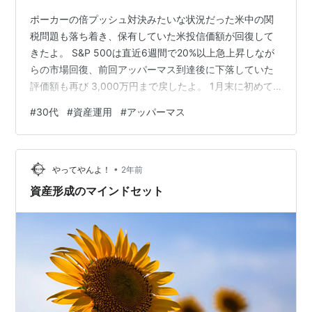
ポーカーの倍プッシュ対決みたいな状況だった米中の関
税問題も落ち着き、保有していた米投信価額が回復して
きたよ。 S&P 500は直近6週間で20%以上急上昇しなが
らの市場回復、前回アッパーマス到達後に下落していた
評価額も再び 3,000万円まで戻したよ。 1月末に初めて
アッパーマスに到達した時には感慨深いものがあったけ
#
30代
#
資産運用
#
アッパーマス
ど、二度目のアパマスは何の感情も湧かない"無"だった
なぁ。 「あっ、なんか3,000万円に戻ってる」みたいな
感じ。 raven-szk.hatenadiary.jp しかしこれでマス層に
•
戻されて更新を凍結していたアパマス到達の記録記事も
やってやんよ！
2年前
更新できるね！ とか言ってたらフラグ立ってもう…
資産形成のマインドセット