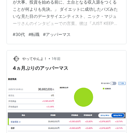
が大事。投資を始める前に、土台となる収入源をつくる
ことが何よりも先決。」 ダイエットに成功したバズみた
いな見た目のデータサイエンティスト、ニック・マジュ
ーリさんのインタビューでの言葉。彼は『JUST KEEP
BUYING』という本の著者で、この本、実はアメリカより
#
30代
#
転職
#
アッパーマス
も日本でのほうが売れているっていう面白い現象が起き
ているそうな。 www.youtube.com ">僕はその本をまだ
読んでないけど、ざっくり言うと「まずは本業で稼
•
げ！」って内容らしい。これには完全に同意。本業収入
やってやんよ！
1年前
を上げることが、もっとも堅実で再現性のある資金づく
4ヵ月ぶりのアッパーマス
りの方法だと思う。 …