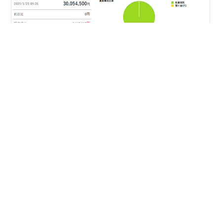
今朝投信の資産額を見たら3,000万円を達成してたよ。
ただの通過点でしかないけど、やっぱり嬉しいし達成感
があるよね。頭の中では P!ATDのHey Look Maが流れて
るよ。 I made it！ www.youtube.com 本気で資産運用を
始めて19ヶ月が経過した結果、一つの節目である投資信
託資産3,000万円(アッパーマス層)に到達することが出来
#
30代
#
資産運用
#
アッパーマス
たよ。 raven-szk.hatenadiary.jp 実際に自分が到達して
みて感じたことは、日本人であれば基本的にアッパーマ
スは誰でも到達できるということ。 そして最近は ブログ
•
に書きたい内容も特になかったから、僕自身がアパマス
やってやんよ！
2年前
到達のた…