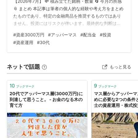
【2026年7月】 💸 積み立てた銘柄・数量 🔄 今月の所感
📎 まとめ 本記事は筆者の個人的な経験や考え方をまとめ
たものであり、特定の金融商品を推奨するものではあり
ません。投資にはリスクが伴います。最終的な判断は必
ずご自身の責任でお願いいたします。 お疲れ様です。5
#
資産3000万円
#
アッパーマス
#
配当金
#
投資
月から転職したばかりで仕事に慣れておらず、ブログを
#
資産運用
#
30代
書く暇がありませんでした、ですが振り返りだけは何と
かしようと思います。早速7月の資産振り返りをしていき
ます。 💰 総資産と推移【2026年7月】 今月の総資産は
ネットで話題
もっと見る
30,927,918円（約3,093万円） でした。 預金・現金…
10
9
ブックマーク
ブックマーク
20代でアッパーマス層(3000万円)に
マス層からアッパーマ
到達して思うこと。 - お金のなる木の
めに必要な2つの条件とは
育て方
士の資産運用・株式投