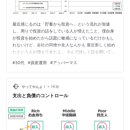
最近感じるのは「貯蓄から投資へ」という流れが加速
し、周りで投資の話をしている人が増えたこと。僕自身
が投資を始めたから話題に敏感になっているだけかもし
れないけど、会社の同僚や友人なんかも 最近新しく始め
たという人が増えてきたよ。 そんで詳しく話を聞いてみ
ると、大半の人がどのようなポートフォリオにするか悩
#
30代
#
資産運用
#
アッパーマス
んでいるという状況。中には投資で一気に資産を増やそ
うと画策している人もいて、皆それぞれ投資に対する考
え方が違うのが面白いよね。 個人的には投資はどれだけ
•
大きな金額を入れられるか、つまり "入金力" がすべてだ
やってやんよ！
1年前
と思っているよ。投資先の分析や資産配分を検討するよ
支出と負債のコントロール
り、投資への入金力が何倍も大事で投資は資…