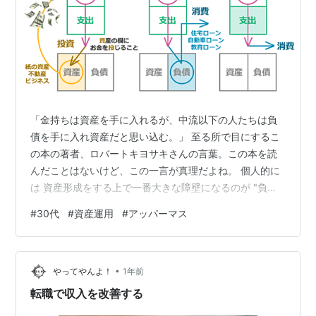
「金持ちは資産を手に入れるが、中流以下の人たちは負
債を手に入れ資産だと思い込む。」 至る所で目にするこ
の本の著者、ロバートキヨサキさんの言葉。この本を読
んだことはないけど、この一言が真理だよね。 個人的に
は 資産形成をする上で一番大きな障壁になるのが "負債"
であり、これを掴まないようにしつつ支出を抑えれば貯
#
30代
#
資産運用
#
アッパーマス
蓄率なんて簡単に上げられると思っているよ。しかし、
幸せは人それぞれ違うから必ずしも負債や支出が悪とい
うことではないし、家族構成や生活環境なんかによって
•
は負債を受け入れなければならいないこともある。 僕の
やってやんよ！
1年前
場合は短期間で資産を大きく増やしFIREしたいので、そ
転職で収入を改善する
れを達成するため負債を作らず 支…