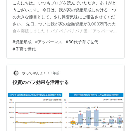
こんにちは。 いつもブログを読んでいただき、ありがと
うございます。 今日は、我が家の資産形成における一つ
の大きな節目として、少し興奮気味にご報告させてくだ
さい。 先日、ついに我が家の金融資産が3,000万円の大
台を突破しました！ パチパチパチパチ👏 「アッパーマス
層」と呼ばれる領域に、ごく普通の30代子育て世帯であ
#
資産形成
#
アッパーマス
#
30代子育て世代
る私たちが到達できたことに、正直まだ実感が追いつい
#
子育て世代
ていません。 ですが、FIREへの道のりの中で、大きな目
標の一つだったので、心から嬉しく思っています。 そも
そも「アッパーマス層」とは？ すでにご存知の方も多い
かもしれませんが、「アッパーマス層」とは、株式会社
•
やってやんよ！
1年前
野村総合研究所（NRI）…
投資のバフ効果を活用する