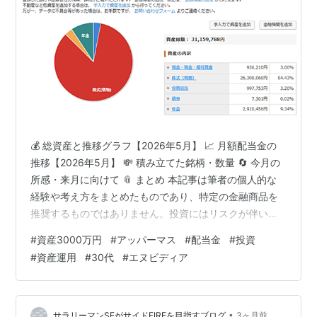
💰 総資産と推移グラフ【2026年5月】 📈 月額配当金の
推移【2026年5月】 💸 積み立てた銘柄・数量 🔄 今月の
所感・来月に向けて 📎 まとめ 本記事は筆者の個人的な
経験や考え方をまとめたものであり、特定の金融商品を
推奨するものではありません。投資にはリスクが伴いま
す。最終的な判断は必ずご自身の責任でお願いいたしま
#
資産3000万円
#
アッパーマス
#
配当金
#
投資
す。 5月もお疲れ様でした！ 今月は総資産が3,115万とな
#
資産運用
#
30代
#
エヌビディア
りました。配当金は12,030いただけました。今月はイラ
ン情勢の緩和やエヌビディアの衝撃的な決算発表など、
ポジティブな材料が重なり株高の月となりました。特に
エヌビディアが配当を25倍に引き上げるという歴史的な
•
サラリーマンSEがサイドFIREを目指すブログ
3ヶ月前