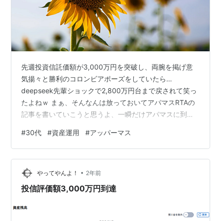
先週投資信託価額が3,000万円を突破し、両腕を掲げ意
気揚々と勝利のコロンビアポーズをしていたら…
deepseek先輩ショックで2,800万円台まで戻されて笑っ
たよねｗ まぁ、そんなんは放っておいてアパマスRTAの
記事を書いていこうと思うよ、一瞬だけアパマスに到達
した立場でね！ raven-szk.hatenadiary.jp 大前提とし
#
30代
#
資産運用
#
アッパーマス
て、日本人なら時間をかければ誰でもアパマスには到達
可能だと思ってる。その方法はネットで検索すれば出て
くるけど、節約したお金を投資に回して資産形成をして
•
いくというもの。 更に普通に働いているサラリーマンな
やってやんよ！
2年前
ら退職金が出るから、資産運用を意識している人なら基
投信評価額3,000万円到達
本的に誰…