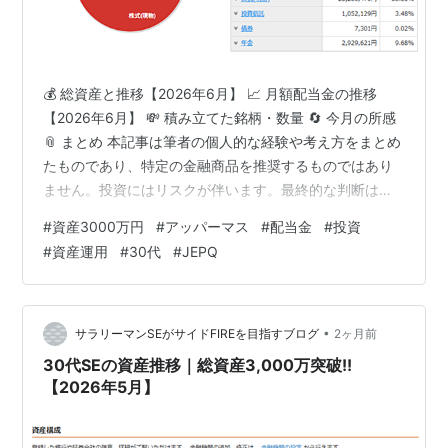
💰 総資産と推移【2026年6月】 📈 月額配当金の推移
【2026年6月】 💸 積み立てた銘柄・数量 🔄 今月の所感
📎 まとめ 本記事は筆者の個人的な経験や考え方をまとめ
たものであり、特定の金融商品を推奨するものではあり
ません。投資にはリスクが伴います。最終的な判断は必
ずご自身の責任でお願いいたします。 お疲れ様です！6
#
資産3000万円
#
アッパーマス
#
配当金
#
投資
月の資産振り返りをしていきます。今月は総資産が3,027
#
資産運用
#
30代
#
JEPQ
万でした。配当金は43,796円でした。先月から資産は減
少しましたが、 💰 総資産と推移【2026年6月】 今月の
総資産は 30,273,153円（約3,027万円） でした。 預
金・現金・暗号資産：997,632円（3…
•
サラリーマンSEがサイドFIREを目指すブログ
2ヶ月前
30代SEの資産推移｜総資産3,000万突破!!
【2026年5月】