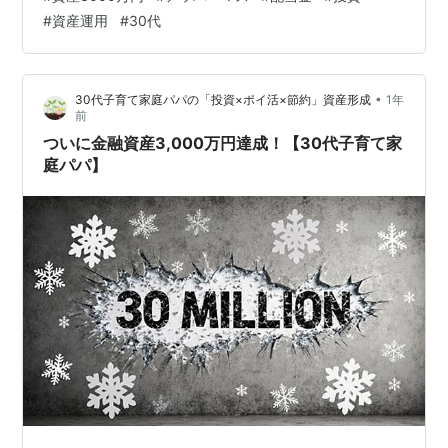
す。 4月もお疲れ様でした！ 今月は前月から大幅に増加
#
資産運用
#
30代
して2,996万円となりました。配当金はは17,805円いた
だけました。アメリカとイランが戦争が停戦するかもと
ニュースが出て足り、それでもアメリカがホルムズ海峡
•
30代子育て家庭パパの「投資×ポイ活×節約」資産形成
1年
を閉鎖するなど、かなり情報が錯綜してますが、停戦に
前
向かうかもとい…
ついに金融資産3,000万円達成！【30代子育て家
庭パパ】