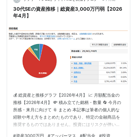
発表があり…
30代SEの資産推移｜総資産3,000万円弱【2026
年4月】
💰 総資産と推移グラフ【2026年4月】 📈 月額配当金の
推移【2026年4月】 💸 積み立てた銘柄・数量 🔄 今月の
所感・来月に向けて 📎 まとめ 本記事は筆者の個人的な
経験や考え方をまとめたものであり、特定の金融商品を
推奨するものではありません。投資にはリスクが伴いま
す。最終的な判断は必ずご自身の責任でお願いいたしま
#
資産3000万円
#
アッパーマス
#
配当金
#
投資