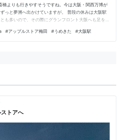
ore心斎橋よりも行きやすそうですね。今は大阪・関西万博が
ずっと夢洲へ出かけていますが。 普段の休みは大阪駅
ことも多いので、その際にグランフロント大阪へも足を伸
阪駅北側のうめきたエリアは、グラングリーン大阪も部分
a
#
アップルストア梅田
#
うめきた
#
大阪駅
え、大阪有数の格好の回遊スポットになりました。 万
ア…
前
ルストアへ