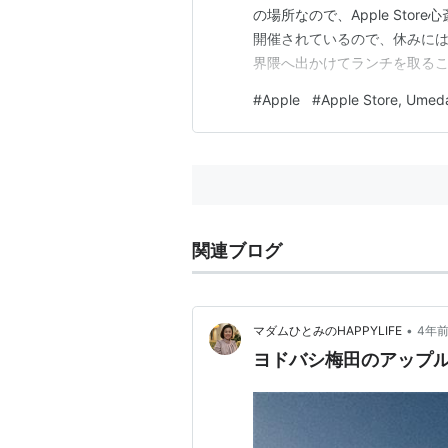
の場所なので、Apple St
開催されているので、休みには
界隈へ出かけてランチを取る
ばしたいと思っています。大
#
Apple
#
Apple Store, Umed
開業して飲食店や緑が一気に増
博閉幕後は、またうめきたエリ
関連ブログ
•
マダムひとみのHAPPYLIFE
4年
ヨドバシ梅田のアップ