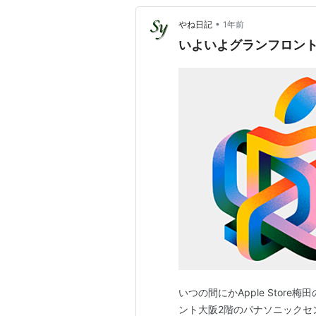
•
やね日記
1年前
いよいよグランフロント大阪
いつの間にかApple Stor
ント大阪2階のパナソニックセ