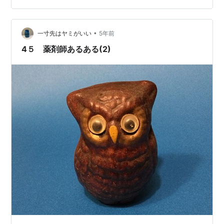
よ。毎年、人間ドックを受けていますが、そのたびに新
しい病気が、ラインナップに加わる感じです。血圧、そ
•
して血糖値、と順調にコマを進めてきた私の次なるお相
一寸先はヤミがいい
5年前
手は、「緑内障」でしたよ。いよいよか～って感じで
4５ 薬剤師あるある(2)
す。 「緑内障」って、やばくない？ ところで、緑内障…