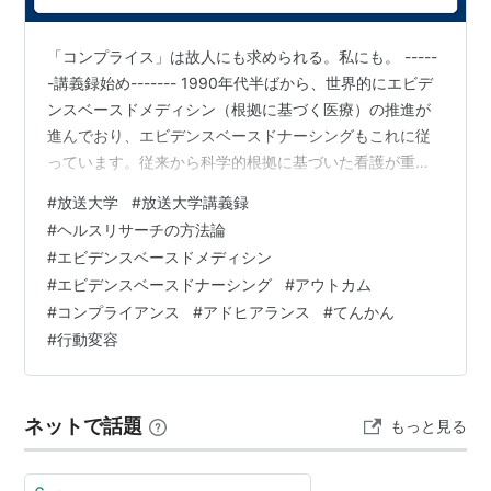
「コンプライス」は故人にも求められる。私にも。 -----
-講義録始め------- 1990年代半ばから、世界的にエビデ
ンスベースドメディシン（根拠に基づく医療）の推進が
進んでおり、エビデンスベースドナーシングもこれに従
っています。従来から科学的根拠に基づいた看護が重要
視されてきましたが、エビデンスベースドナーシングに
#
放送大学
#
放送大学講義録
おける根拠は、患者のアウトカムを重視したものです。
#
ヘルスリサーチの方法論
アウトカムは、患者にとって意味のある結果や健康状態
#
エビデンスベースドメディシン
を指し、これを用いることで適切なエビデンスが形成さ
#
エビデンスベースドナーシング
#
アウトカム
れるとされています。 コンプライアンスは、医師の指示
#
コンプライアンス
#
アドヒアランス
#
てんかん
に従う程度を示す用語であり、患者に高いコンプライア
#
行動変容
ンスが求められます。特に慢…
ネットで話題
もっと見る