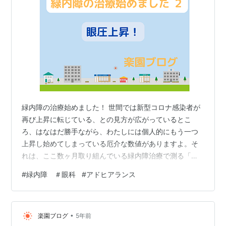
緑内障の治療始めました！ 世間では新型コロナ感染者が
再び上昇に転じている、との見方が広がっているとこ
ろ、はなはだ勝手ながら、わたしには個人的にもう一つ
上昇し始めてしまっている厄介な数値がありますよ。そ
れは、ここ数ヶ月取り組んでいる緑内障治療で測る「眼
圧」です。昨年の人間ドックで眼圧が高いので再検査
#
緑内障 ＃眼科
#
アドヒアランス
を、というご指摘を受けたわたしは、本当にしぶしぶ眼
科に赴いたところ、両眼とも28㎜Hgという極めて高い数
値をたたき出してしまい、敢えなくわたしは緑内障治療
•
を始めたのでした。 眼圧再び上昇！ 処方された薬は、
楽園ブログ
5年前