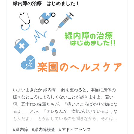
「エイベリス点眼液0.002%」というもので、かの有名な
緑内障の治療 はじめました！
名門、参天製薬によるものですよ。実は、点…
いよいよきたか 緑内障！ 齢を重ねると、本当に身体の
様々なところによろしくないことが起きますよ。若い
頃、五十代の先輩たちが、「痛いところばかりで嫌にな
るよ」、とか、「オレなんか、病気が歩いているような
もんだよ」、とか話しているのを聞きながら、それはそ
れは大変ですねェ～、みたいな気のない相づちを打って
#
緑内障
#
緑内障検査
#
アドヒアランス
いた私ですが、とうとう自分がそうなってしまいました