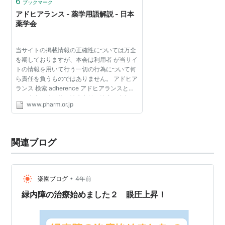
6
ブックマーク
アドヒアランス - 薬学用語解説 - 日本
薬学会
当サイトの掲載情報の正確性については万全
を期しておりますが、本会は利用者 が当サイ
トの情報を用いて行う一切の行為について何
ら責任を負うものではありません。 アドヒア
ランス 検索 adherence アドヒアランスと
は、患者が積極的に治療方針の決定に参加
www.pharm.or.jp
し、その決定に従って治療を受けることを意
味する。 従来、医療...
関連ブログ
•
楽園ブログ
4年前
緑内障の治療始めました２ 眼圧上昇！