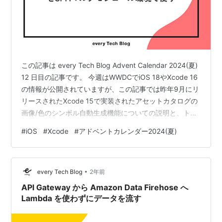
この記事は every Tech Blog Advent Calendar 2024(夏)
12 日目の記事です。 今週はWWDCでiOS 18やXcode 16
の情報が公開されていますが、この記事では昨年9月にリ
リースされたXcode 15で実装されたアセットカタログの
画像/色のシンボル自動生成機能についての説明と、トモ
ニテアプリへの適用（途上です）について書きます。
#
iOS
#
Xcode
#
アドベントカレンダー2024(夏)
Xcode 15の画像/色のシンボル自動生成機能 Xcode 15か
ら、アセットカタログ内の画像/色に対してSwiftのシンボ
ルを生成できるようになりました。今までの名前文字列
•
で指定する方法と比較すると、コード補完が効き、コ
every Tech Blog
2年前
ン…
API Gateway から Amazon Data Firehose へ
Lambda を使わずにデータを流す