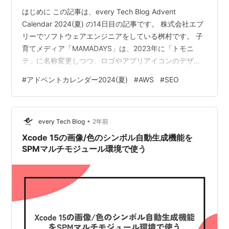
はじめに この記事は、every Tech Blog Advent
Calendar 2024(夏) の14日目の記事です。 株式会社エブ
リーでソフトウェアエンジニアをしている桝村です。 子
育てメディア「MAMADAYS」は、2023年に「トモニ
テ」に名称変更しつつ、ロゴやアプリアイコンのデザイ
ンを刷新しました。 tomonite.com トモニテのサービス
#
アドベントカレンダー2024(夏)
#
AWS
#
SEO
名称変更については、以下の記事でも詳しく紹介してい
ます。 tech.every.tv また、サービス名称変更における対
応の一つとして、Web メディアのドメインを
•
mamadays.tv から tomonite.com へ変更しました。 本…
every Tech Blog
2年前
Xcode 15の画像/色のシンボル自動生成機能を
SPMマルチモジュール環境で使う