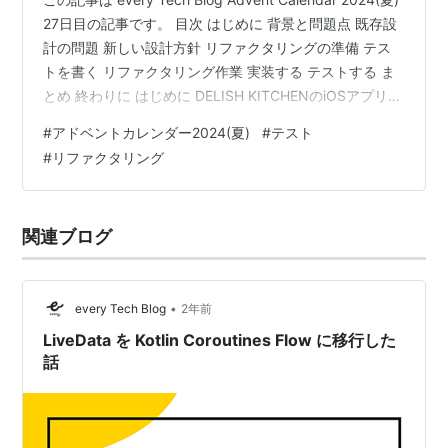
27日目の記事です。 目次 はじめに 背景と問題点 既存設
計の問題 新しい設計方針 リファクタリングの準備 テス
トを書く リファクタリング作業 実装する テストする ま
とめ 終わりに はじめに DELISH KITCHENのiOSアプリ開
発を担当している池田です。DELISH KITCHENでは皆様
#
アドベントカレンダー2024(夏)
#
テスト
の料理体験がより良いものになるよう、日々新しい機能
#
リファクタリング
を追加しています。今回は「リアーキテクチャを支える
テスト駆動開発：効果的なリファクタリングの方法」に
ついて、実際の経験をもとにお伝えします。テスト駆動
関連ブログ
開発の重…
•
every Tech Blog
2年前
LiveData を Kotlin Coroutines Flow に移行した
話