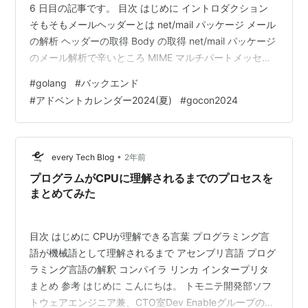
6 日目の記事です。 目次 はじめに イントロダクション
そもそもメールヘッダーとは net/mail パッケージ メール
の解析 ヘッダーの取得 Body の取得 net/mail パッケージ
のメール解析で辛いところ MIME マルチパートメッセー
ジの解析が不完全 MIME マルチパートメッセージとは デ
#
golang
#
バックエンド
コード機能が不十分 メールプロトコルに沿わせた構成に
#
アドベントカレンダー2024(夏)
#
gocon2024
するのが大変 メールプロトコルとは net/mail で解析した
メールを送信可能なメールにするために
jhillyerd/enmime パッケージ メ…
•
every Tech Blog
2年前
プログラムがCPUに理解されるまでのプロセスを
まとめてみた
目次 はじめに CPUが理解できる言葉 プログラミング言
語が機械語として理解されるまで アセンブリ言語 プログ
ラミング言語の解釈 コンパイラ リンカ インタープリタ
まとめ 参考 はじめに こんにちは。 トモニテ開発部ソフ
トウェアエンジニア兼、CTO室Dev Enableグループの庄