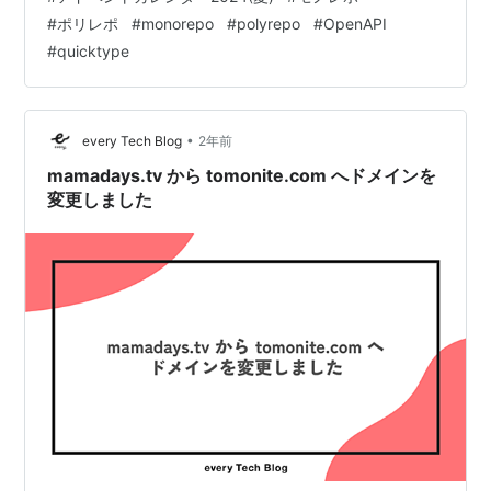
させていただきます． はじめに 私事ですが，夏の兆しを
#
ポリレポ
#
monorepo
#
polyrepo
#
OpenAPI
感じ始めたタイミングでトモニテ開発部からDELISH
#
quicktype
KITCHEN開発部に異動しました． 異動後も新規プロダク
トの開発に携わっており，有り難いことに大部分を任せ
ていただいてい…
•
every Tech Blog
2年前
mamadays.tv から tomonite.com へドメインを
変更しました