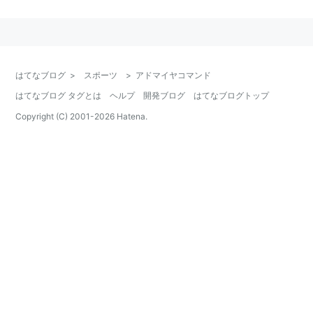
父
：
アグネスタキオン
母
：
トコア
母の父
：
カーネギー
はてなブログ
>
スポーツ
>
アドマイヤコマンド
馬主
：
近藤利一
はてなブログ タグとは
ヘルプ
開発ブログ
はてなブログトップ
管理調教師
：
橋田満（栗東）
Copyright (C) 2001-
2026
Hatena.
競走成績
：
3戦2勝（2008年5月現在）
主な勝ち鞍
：
青葉賞
アドマイヤコマンド
の血統
アグネスタキオン
サンデーサイレンス
Halo