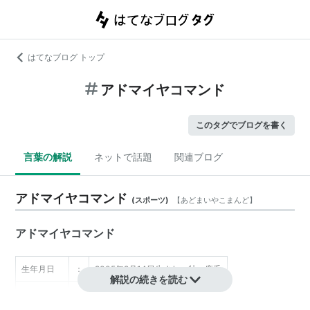
はてなブログ トップ
アドマイヤコマンド
このタグでブログを書く
言葉の解説
ネットで話題
関連ブログ
アドマイヤコマンド
(
スポーツ
)
【
あどまいやこまんど
】
アドマイヤコマンド
生年月日
：
2005年2月14日生まれ・牡・鹿毛
解説の続きを読む
生産者
：
ノーザンファーム（北海道早来）