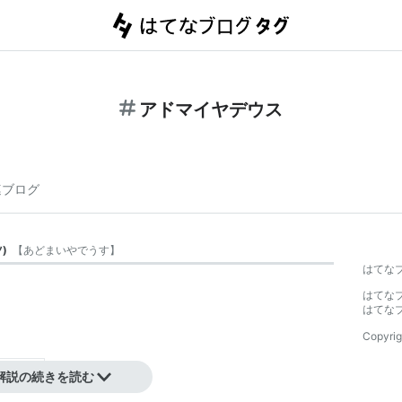
アドマイヤデウス
連ブログ
ツ
)
【
あどまいやでうす
】
はてな
はてな
はてな
Copyrig
解説の続きを読む