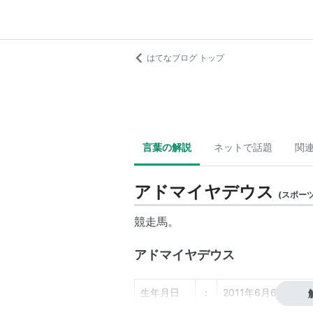
はてなブログ トップ
言葉の解説
ネットで話題
関
アドマイヤデウス
(
スポー
競走馬。
アドマイヤデウス
生年月日
：
2011年6月6日