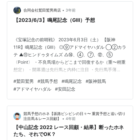
•
合同会社鷲田鷲男商店
3年前
【2023/6/3】鳴尾記念（GⅢ）予想
《宝塚記念の前哨戦》 2023年6月3日（土） 【阪神
11R】鳴尾記念（GⅢ） ◎⑨アドマイヤハダル ◯②カラ
テ ▲⑪ヒンドゥタイムズ △⑭、④、⑦、⑫、⑤
〈Point〉 ・不良馬場からどこまで回復するか（重〜稍重
想定） ・開幕週は先行馬と内枠に注目 ・先行馬手薄
〈アドマイヤハダル〉 昨年の中山記念（0.4秒差・3着）
#
鷲田鷲男
#
競馬予想
#
鳴尾記念
#
阪神競馬
の後、1年1ヶ月という長期休養がありましたが、 前走の
#
アドマイヤハダル
#
安田記念
都大路Sで『クビ差・2着/上がり33.1秒』と叩き2戦目で
良化を示しました。 「まだ上積みが見込めそうだし、も
っと走れていい」と鮫島克騎手がコメントしていた こと
競馬予想のホネ【坂路ビシビシの日々〜 重賞予想と追い切り
からも、今回は更なるパフォーマンスアップが期待でき
•
注目馬＆レース回顧】
4年前
そうです。…
【中山記念 2022 レース回顧・結果】断ったホネ
たち、それでOK？