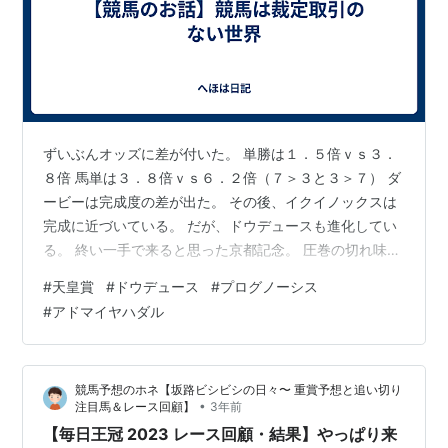
ずいぶんオッズに差が付いた。 単勝は１．５倍ｖｓ３．
８倍 馬単は３．８倍ｖｓ６．２倍（７＞３と３＞７） ダ
ービーは完成度の差が出た。 その後、イクイノックスは
完成に近づいている。 だが、ドウデュースも進化してい
る。 終い一手で来ると思った京都記念。 圧巻の切れ味で
一瞬で勝負を付けてしまった。 ダービー馬には一瞬のき
#
天皇賞
#
ドウデュース
#
プログノーシス
らめき型とマジつえぇ型と分かれるが、後者で間違いな
#
アドマイヤハダル
いと確信した瞬間だった。 そこから一頓挫あり、間隔が
空いたのが嫌われたか。 だがイマドキ、間隔が空くのは
むしろ好材料とさえ言える時代。 それだけでオッズに差
競馬予想のホネ【坂路ビシビシの日々〜 重賞予想と追い切り
が付くならむしろ美味しい。 正直、ダービー時からの両
•
注目馬＆レース回顧】
3年前
馬の成長具合は分からない。…
【毎日王冠 2023 レース回顧・結果】やっぱり来