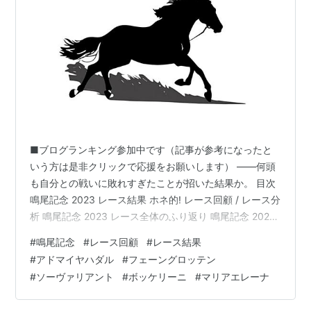
■ブログランキング参加中です（記事が参考になったと
いう方は是非クリックで応援をお願いします） ――何頭
も自分との戦いに敗れすぎたことが招いた結果か。 目次
鳴尾記念 2023 レース結果 ホネ的! レース回顧 / レース分
析 鳴尾記念 2023 レース全体のふり返り 鳴尾記念 2023
各馬ふり返り 予想と結果 アドマイヤハダル フェーング
#
鳴尾記念
#
レース回顧
#
レース結果
ロッテン ▲ソーヴァリアント / △ボッケリーニ / マリア
#
アドマイヤハダル
#
フェーングロッテン
エレーナ www.yosounohone.com 鳴尾記念 2023 レース
#
ソーヴァリアント
#
ボッケリーニ
#
マリアエレーナ
結果 着順 馬名 タイム 上3F 1 ボッケリーニ 1:59.1 35.3
2 フェーングロッテン 1:59.2 35.7…