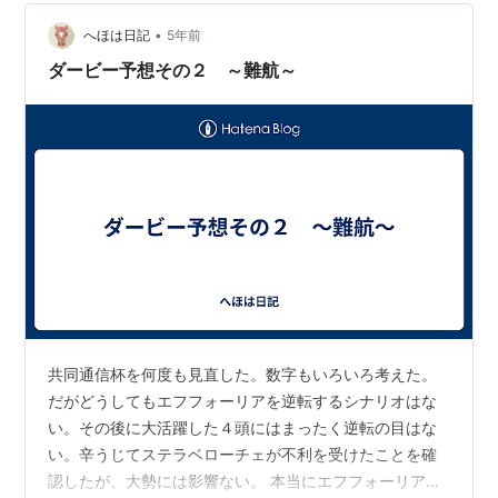
NHKマイルCも考えたという。 つまり、NHKマイルC出
走は緊急事態なのだ。GⅠなのに。本気でダービーを狙う
•
へほは日記
5年前
なら間…
ダービー予想その２ ～難航～
共同通信杯を何度も見直した。数字もいろいろ考えた。
だがどうしてもエフフォーリアを逆転するシナリオはな
い。その後に大活躍した４頭にはまったく逆転の目はな
い。辛うじてステラベローチェが不利を受けたことを確
認したが、大勢には影響ない。 本当にエフフォーリアを