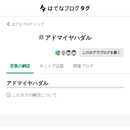
はてなブログ トップ
アドマイヤハダル
このタグでブログを書く
言葉の解説
ネットで話題
関連ブログ
アドマイヤハダル
このタグの解説について