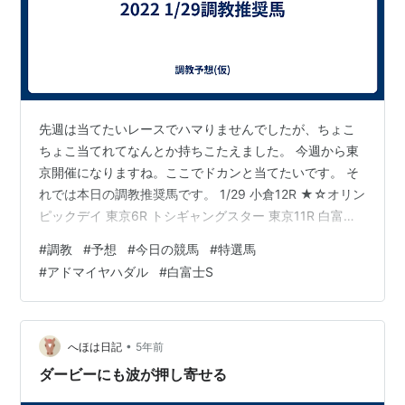
先週は当てたいレースでハマりませんでしたが、ちょこ
ちょこ当てれてなんとか持ちこたえました。 今週から東
京開催になりますね。ここでドカンと当てたいです。 そ
れでは本日の調教推奨馬です。 1/29 小倉12R ★☆オリン
ピックデイ 東京6R トシギャングスター 東京11R 白富士S
◉★☆アドマイヤハダル 中京7R バリコノユメ 特選馬 東
#
調教
#
予想
#
今日の競馬
#
特選馬
京11R アドマイヤハダル 白富士Sは勝負レースですね。
#
アドマイヤハダル
#
白富士S
小倉12Rのオリンピックデイも東京6Rのトシギャングス
ターも、思った以上にオッズが良いのでオススメです。
•
へほは日記
5年前
ダービーにも波が押し寄せる