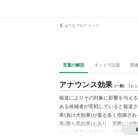
はてなブログ トップ
言葉の解説
ネットで話題
関
アナウンス効果
(
一般
)
【
あな
報道によりその対象に影響を与える
ある候補者が苦戦していると報道さ
果
(負け犬効果)が最も多く指摘さ
果
(勝ち馬効果)もあり、実際には
多くの陣営は当落線上、当選まであ