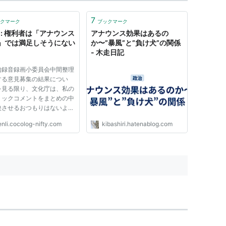
7
クマーク
ブックマーク
li: 権利者は「アナウンス
アナウンス効果はあるの
」では満足しそうにない
か〜”暴風”と”負け犬”の関係
- 木走日記
的録音録画小委員会中間整理
する意見募集の結果につい
を見る限り、文化庁は、私の
リックコメントをまとめの中
映させるおつもりはないよう
われます。 それはともか
enli.cocolog-nifty.com
kibashiri.hatenablog.com
このまとめを見ると、権利者
の本音が分かります。 例え
日本俳優連合会は、既に違法
助長に対する抑止力として、