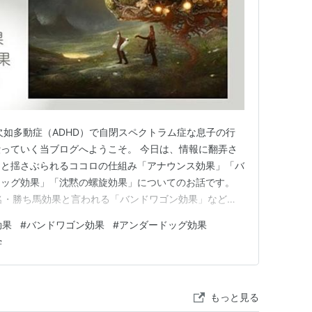
欠如多動症（ADHD）で自閉スペクトラム症な息子の行
っていく当ブログへようこそ。 今日は、情報に翻弄さ
にと揺さぶられるココロの仕組み「アナウンス効果」「バ
ドッグ効果」「沈黙の螺旋効果」についてのお話です。
名・勝ち馬効果と言われる「バンドワゴン効果」などに
」です。競馬の当たりを予想する心理学ではありませんよ
効果
#
バンドワゴン効果
#
アンダードッグ効果
る心の仕組み アナウンス効果 バンドワゴン効果（勝ち馬
学
負け犬効果） 沈黙の…
もっと見る