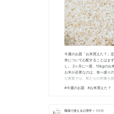
今週のお題「お米買えた？」
米について心配することはまず
し。 2ヶ月に一度、10kg
お米が必要なのは、食べ盛りの
な家庭では、私たちの想像を超
ィアが米不足をセンセーショ
#
今週のお題
#
お米買えた？
のは自明の理でしょう。 私の
月に吉村大阪府知事が備蓄米の
•
職場で使える心理学
3年前