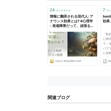
24
7
ブックマーク
ブッ
情報に翻弄される現代人: ア
ben
ナウンス効果とは? #心理学
効果
- 発達障害だって、頑張るも
ん！
「私
に関
て」
パブ
に反
に思
coco-disorder.com
b
く、
団体
ば、
行為
早...
関連ブログ