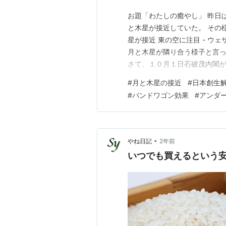
お題「わたしの癒やし」 昨日
と木星が接近していた。 その
星が接近 東の空に注目 - ウ
月と木星が隣り合う様子と言
さて、１０月１日石破茂内閣
（憲法７条）し、２７日を投開
#
月と木星の接近
#
日本創生解
散」と命名するも、野党側は
#
バンドワゴン効果
#
アンダ
と極端に短い選挙日（憲法５４
•
やね日記
2年前
いつでも買えるという