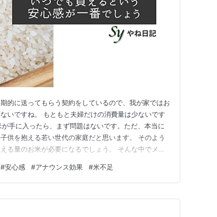
定期的に送ってもらう契約をしているので、我が家ではお
ないですね。 もともと夫婦だけの消費量は少ないです
のお米が手に入ったら、まず問題はないです。ただ、本当に
子供を抱える若い世代の家庭だと思います。 そのよう
える量のお米が必要になるでしょう。 そんな中でメデ
ナルに報道すれば、不安に駆られてお米の確保に走り回る
#
安心感
#
アナウンス効果
#
米不足
周囲でも、そのような話を結構聞きました。なので、先
放出を要請したという話…