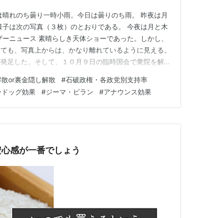
は晴れのち曇り一時小雨。今日は曇りのち雨。 昨夜は月
様子は次の写真（３枚）のとおりである。 今夜は月と木
ェザーニュース 素晴らしき天体ショーであった。しかし、
っても、写真上からは、かなり離れているように見える。
が発足した。そして、１０月９日の臨時国会で衆院を解散
票と決定した。 これにつき、石破首相は「日本創生解
散or裏金隠し解散
#
石破政権・各政党別支持率
審議無しの「裏金隠し解散」と呼称して、行き成りの解散
ードッグ効果
#
ジーマ・ビラン
#
アナウンス効果
条１項は解散日…
安心感が一番でしょう