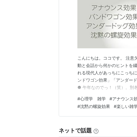
こんにちは。ココです。 注意
動と会話から何かのヒントを綴
れる現代人があっちにこっち
ンドワゴン効果」「アンダー
● 午年なのでっ！（笑）。別
ついての「ちょこっと心理学
#
心理学 雑学
#
アナウンス
～（笑）。 情報と空気に揺れ
#
沈黙の螺旋効果
#
楽しい雑
効果） アンダードッグ効果（
ネットで話題