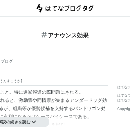
アナウンス効果
連ブログ
うんすこうか
】
はてな
こと。特に選挙報道の際問題にされる。
はてな
れると、激励票や同情票が集まる
アンダードッグ効
はてな
れるが、組織等が優勢候補を支持する
バンドワゴン効
Copyrig
誰に有利になるかはケースバイケースである。
解説の続きを読む
と一歩と報道されることを好む。