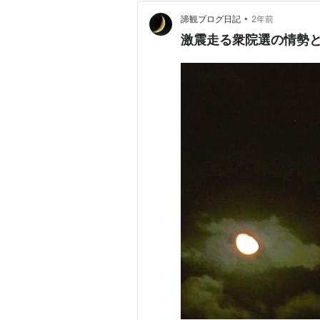
•
諦観ブログ日記
2年前
激震走る衆院選の情勢