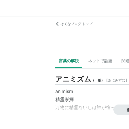
はてなブログ トップ
言葉の解説
ネットで話題
関
アニミズム
(
一般
)
【
あにみずむ
】
animism
精霊崇拝
万物に精霊ないしは神が宿っている