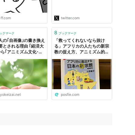
わりに国家を統治するために
用いられたイデオロギーであ
ることも知らな…
-ff.com
twitter.com
https://t.co/PKeMUZomQy
"
8
ックマーク
ブックマーク
人の｢自画像｣の書き換え
「救ってくれないなら抜け
要とされる理由 ｢経済大
る」アフリカの人たちの新宗
から｢アニミズム文化･定
教の捉え方、アニミズム的な
明｣へ
土壌がある上での受け入れ方
は日本とは180度違うように
見える「アフリカに進出する
日本の新宗教」
yokeizai.net
posfie.com