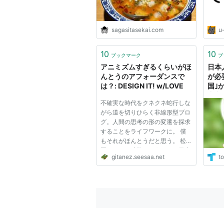
sagasitasekai.com
u
10
10
ブックマーク
ブ
アニミズムすぎるくらいがほ
日本
んとうのアフォーダンスで
が必
は？: DESIGN IT! w/LOVE
国｣
常文
不確実な時代をクネクネ蛇行しな
がら道を切りひらく非線形型ブロ
グ。人間の思考の形の変遷を探求
することをライフワークに。 僕
もそれがほんとうだと思う。 松
岡 かつて才能というものは日本
gitanez.seesaa.net
to
の場合、「才」が全部物質の中に
あったんです。それを「才（ざ
え）」と呼びましたけれど、石に
才があり、木に才があり、花に
才...