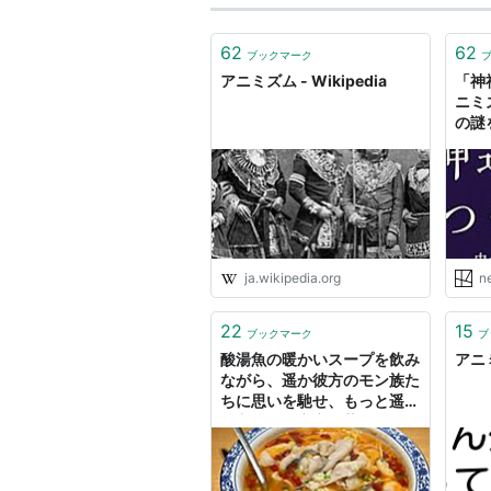
62
62
ブックマーク
アニミズム - Wikipedia
「神
ニミ
の謎
ja.wikipedia.org
n
22
15
ブックマーク
ブ
酸湯魚の暖かいスープを飲み
アニ
ながら、遥か彼方のモン族た
ちに思いを馳せ、もっと遥か
彼方にある宇宙と昔ながらの
アニミズムについて考えたこ
と - 失われた世界を探して