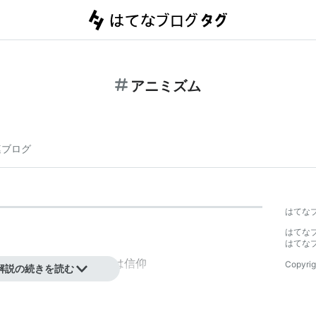
アニミズム
連ブログ
はてな
はてな
はてな
という考え方、ないしは信仰
Copyrig
解説の続きを読む