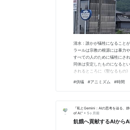
清水：誰かが犠牲になることが
ラールは宗教の根源には暴力
すべての人のために犠牲にさ
同体は安定したものになると
されるところに《聖なるもの
イスが、逆にそうした構造を
#
供犠
#
アニミズム
#
時間
て選ばれることもあり得る。 
えられないでしょうか?奥野：
『私とGemini：AIの思考を辿る、静かなる旅路』
•
of AI."
5ヶ月前
飢餓へ貢献するAIからA