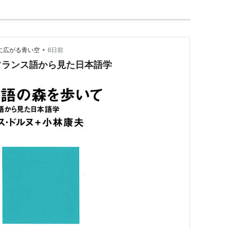
•
ーロッパに広がる青い空
6日前
フランス語から見た日本語学