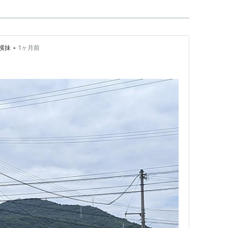
•
横抹
1ヶ月前