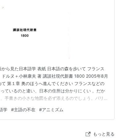
語から見た日本語学 表紙 日本語の森を歩いて フランス
ルヌ＋小林康夫 著 講談社現代新書 1800 2005年8月
じめて 第１章 奥のほうへ進んでください フランスなどの
っているのと違い、日本の住所は分かりにくい 。だか
に、手書きの小さな地図を必ず添えるのでしょう。パリで
フランス人にとって森(forêt)には奥がないのです。森
語学
#
主語の不在
#
アニミズム
らも入ることができます。そしてそのまま向こう側に抜け
もっと見る