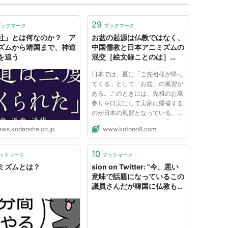
29
ブックマーク
ブックマーク
社」とは何なのか？ ア
お盆の起源は仏教ではなく、
ズムから靖国まで、神道
中国儒教と日本アニミズムの
を追う
混交［絵文録ことのは］
2008/08/16
日本では、夏に「ご先祖様が帰っ
てくる」として「お盆」の風習が
ある。このときには、先祖のお墓
参りを口実にして実家に帰省する
のが日本の風習となっている。
そして、お盆というのは『盂蘭盆
ews.kodansha.co.jp
www.kotono8.com
経』というお経がもとになってい
る仏教の風習だと思っている人が
多い。確かに語源はそうなのだ
10
ックマーク
ブックマーク
が、この『盂蘭盆経』というお
ミズムとは？
sion on Twitter: "今、悪い
経...
意味で話題になっているこの
議員さんだが韓国に仏教もあ
ればアニミズムもあることも
知らないし、さらに韓国の朱
子学は高麗時代に仏教勢力が
伸張しすぎたため、仏教の代