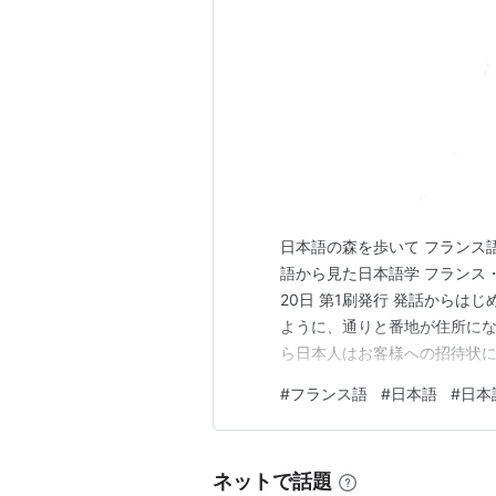
日本語の森を歩いて フランス
語から見た日本語学 フランス・ド
20日 第1刷発行 発話からは
ように、通りと番地が住所にな
ら日本人はお客様への招待状
は誰もそんなことはしません。 
#
フランス語
#
日本語
#
日本
というものは、周囲のどこか
ることができます。ま…
ネットで話題