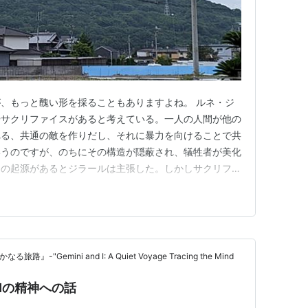
、もっと醜い形を採ることもありますよね。 ルネ・ジ
やサクリファイスがあると考えている。一人の人間が他の
れる、共通の敵を作りだし、それに暴力を向けることで共
いうのですが、のちにその構造が隠蔽され、犠牲者が美化
》の起源があるとジラールは主張した。しかしサクリファ
まで含めて可視化するものとして犠牲になる当事者によっ
捨身行のような例も、あるいはそうした可視化の例と捉
人類学で言えば、サクリファ…
-"Gemini and I: A Quiet Voyage Tracing the Mind
Iの精神への話