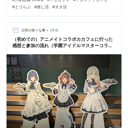
ージにだけ残しておくのは惜しくない？消えちゃったら
#
とうらぶ
#
推し活
#
オタ活
何も残らなくない？という考えに思い至った次第です。
文字を書くのは二次創作という趣味の世界で文字書きを
している同人者の端くれとして好きなので、気楽にきま
まに楽しみながらやっていきたいなと思います。 ２０２
•
日常の色々な事
2年前
５年─── 刀剣乱舞が記念すべき十周年…
（初めての）アニメイトコラボカカフェに行った
感想と参加の流れ（学園アイドルマスターコラ
ボ）