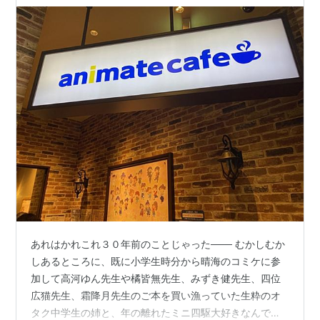
あれはかれこれ３０年前のことじゃった─── むかしむか
しあるところに、既に小学生時分から晴海のコミケに参
加して高河ゆん先生や橘皆無先生、みずき健先生、四位
広猫先生、霜降月先生のご本を買い漁っていた生粋のオ
タク中学生の姉と、年の離れたミニ四駆大好きなんでも