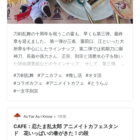
刀剣乱舞の十周年を祝うこの宴も、早くも第三弾。最終
章を迎えました。 第一弾が三条、粟田口、江といった大
所帯を中心にしたラインナップ、第二弾では初期刀に御
神刀、長義や孫六さん、正宗、則宗と清磨水心子を除い
た特命調査組などのラインナップ。 そして、第三弾。 大
本命です。大本命なんです。なんとこの第三弾、えぐい
#
刀剣乱舞
#
アニカフェ
#
推し活
#
オタ活
ラインナップで発表当初からちょっと界隈がざわついて
#
コラボカフェ
#
アニメイトカフェ
#
とうらぶ
いたほど。予約取れるのかなと年明け早々肝を冷やした
#
一文字則宗
ことも昨日のことのように思い出せます。 そんなザワつ
くラインナップがこちら。 ＼ ワーオ！推しラッシ
ュ！！！！ ／ 一文字一家、長義以外の長船派、伊達組、
後家や雲生、笹貫に琉球刀、青江派、大慶、…
•
As Far As I Know
1年前
CAFE：忍たま乱太郎 アニメイトカフェスタン
ド 花いっぱいの春がきた！の段