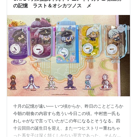
の記憶 ラスト＆オシカツノスゝメ
十月の記憶が遠い── いつ頃からか、昨日のことどころか
今朝の朝食の内容すら危うい今日この頃。中村悠一氏も
わしゃがなで言っていたがこの年になるとそうなる。四
十云回目の誕生日を迎え、また一つヒストリー重ねちゃ
った系女子は深く頷くしかない至言であった。 そんなわ