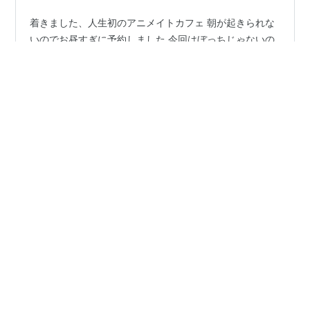
着きました、人生初のアニメイトカフェ 朝が起きられな
いのでお昼すぎに予約しました 今回はぼっちじゃないの
で、この間行ったタワレコカフェの時より気楽だなぁ…
なんて考えながら。池袋に来るのは久しぶりです アニメ