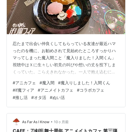
忍たまで出会い仲良くしてもらっている友達が最近ハマ
ったのを機に、お勧めされて見始めたところすっかりハ
マってしまった魔入間こと「魔入りました！入間くん」
視聴中はＸに生々しい初見の叫びや想いの丈を投下しま
くっていた。こらえきれなかった。一人で抱え込むには
面白すぎたし萌えすぎたし、キュンとギュンと爆笑がひ
#
アニカフェ
#
魔入間
#
魔入りしました！入間くん
しめきあって押し合い圧し合いやってくるので、どこか
#
if魔フィア
#
アニメイトカフェ
#
コラボカフェ
にアウトプットしながらじゃないと記憶がひっちゃかめ
#
推し活
#
オタ活
#
ぬい活
っちゃかになりそうで、必死でした。面白いのよ。とて
も（倒置法） 声成分からときめきを得る癖がわたくしの
7割ほどを占めているのですが、普段天真爛漫に誰より末
っ子全開の振舞をぶちかましていることが多いC…
•
As Far As I Know
10ヶ月前
CAFE：刀剣乱舞十周年 アニメイトカフェ 第三弾