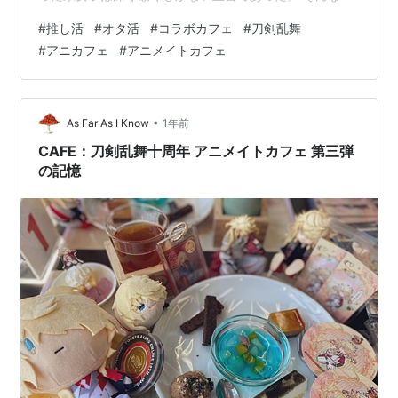
けで推し活の記録をため込んでいたのを、急遽予定の飛
#
推し活
#
オタ活
#
コラボカフェ
#
刀剣乱舞
んだ空白の休日である本日、薄らぐ記憶を懸命に手繰り
#
アニカフェ
#
アニメイトカフェ
寄せつつアウトプットしていくことにした。 いよいよ第
三弾もラスト参戦となった十月十日の午前十時。 池袋は
まさに快晴。見上げればサンシャインがその名の通りサ
ンシャインを浴びてギラついている。この時間、道中の
•
As Far As I Know
1年前
飲食店が軒並み仕込み中なのか開店準備なの…
CAFE：刀剣乱舞十周年 アニメイトカフェ 第三弾
の記憶