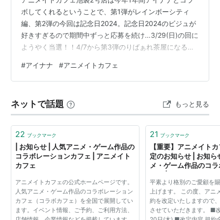
ボしてくれるということで、第1弾がレインボーシティ
編、第2弾の今回は記念日2024。記念日2024のビジュが
好きすぎるので期間中ずっと応募を続け…3/29(日)の回に
ようやく当選！！4/7から第3弾のりばぁれ茶屋になるこ
とを考えたらほんとギリギリの当選。よかったー。 パネ
#
アイナナ
#
アニメイトカフェ
ル全部撮れてないけど、コンセプトからSDキャラから何
もかもが完璧。最推しが環くんなので普段は環くんのグ
ッズのみを大体求めてるんだけど、記念日2024に関して
ネットで話題
もっと見る
はRe:valeさんがあまりにも癖に突き刺さる…片方が吸血
鬼で、もう片方は人間で、人間が瀕死の状態になったと
きに死なせた…
22
21
ブックマーク
ブックマーク
| お知らせ | 人気アニメ・ゲーム作品の
【重要】アニメイトカ
コラボレーションカフェ | アニメイト
定のお知らせ | お知らせ
カフェ
メ・ゲーム作品のコラ
フェ | アニメイトカフ
アニメイトカフェの公式ホームページです。
平素より格別のご愛顧を
人気アニメ・ゲーム作品のコラボレーション
上げます。 この度、アニ
カフェ（コラボカフェ）を全国で展開してい
約を改定いたしますので
ます。イベント情報、ご予約、ご利用方法、
させていただきます。 ■改定
店舗情報、企業情報などを掲載しています。
20日(木) ■改定内容 規