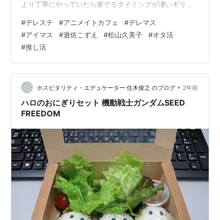
より丁寧にやっていたら家でるタイミングが凄いギリギ
リなり、家から駅まで私史上でこれ以上ないくらいの猛
#
デレステ
#
アニメイトカフェ
#
デレマス
ダッシュすることに！奇跡的に電車に間に合い"私デレマ
#
アイマス
#
遊佐こずえ
#
松山久美子
#
オタ活
スのためならこんなに走れるんだって思いました、デレ
#
推し活
マス凄い…。"ってなりました。 ↑こずえ登場かわいい。
アニメイトのコラボカフェ(池袋3号店)自体初めてで、松
山久美子ちゃんPの友人と一緒に行きました！デレマスな
空間で最高でした！今回自…
•
ホスピタリティ・エデュケーター 住木俊之 のブログ
2年前
ハロのおにぎりセット 機動戦士ガンダムSEED
FREEDOM