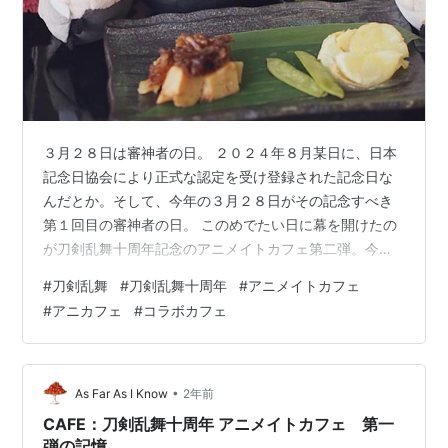
３月２８日は審神者の日。 ２０２４年８月某日に、日本
記念日協会により正式な認定を受け登録された記念日な
んだとか。そして、今年の３月２８日がその記念すべき
第１回目の審神者の日。 このめでたい日に幕を開けたの
が刀剣乱舞十周年記念のアニメイトカフェ第二弾。今回
ははじまりの刀である初期刀の五振り、兼定、堀川、左
#
刀剣乱舞
#
刀剣乱舞十周年
#
アニメイトカフェ
文字、来、村正、長義、新選組刀、維新刀、三名槍、大
#
アニカフェ
#
コラボカフェ
太刀兄弟、式典薙刀組、同田貫、孫六、祢々切丸、正
宗、地蔵、古今といった３９振りの面々がラインナップ
されています。 今回初日は落選し、自分の当選枠の一番
早い日程が四月四日の回だったのでアイシングクッキー
•
As Far As I Know
2年前
は売り切ればかりかもしれないなあ（前回の第一弾…
CAFE：刀剣乱舞十周年 アニメイトカフェ 第一
弾の記憶