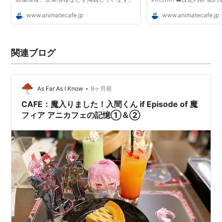
し、全21条へ再編いたしま
www.animatecafe.jp
www.animatecafe.jp
れる規約および条文 ・第2
条（規約の範囲と変...
関連ブログ
•
As Far As I Know
9ヶ月前
CAFE：魔入りました！入間くん if Episode of 魔
フィア アニカフェの記憶①＆②