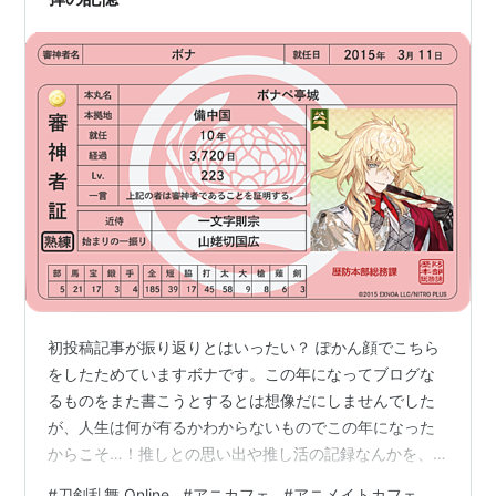
初投稿記事が振り返りとはいったい？ ぽかん顔でこちら
をしたためていますボナです。この年になってブログな
るものをまた書こうとするとは想像だにしませんでした
が、人生は何が有るかわからないものでこの年になった
からこそ…！推しとの思い出や推し活の記録なんかを、
心許無さを覚えはじめた自身の記憶力とiPhoneのストレ
#
刀剣乱舞 Online
#
アニカフェ
#
アニメイトカフェ