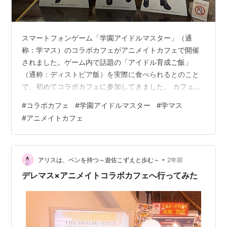
スマートフォンゲーム「学園アイドルマスター」（通
称：学マス）のコラボカフェがアニメイトカフェで開催
されました。ゲーム内で話題の「アイドル育成ご飯」
（通称：ディストピア飯）を実際に食べられるとのこと
で、初めてコラボカフェに参加してきました。 カフェ初
参加で不安だった経験を活かし、参加方法や雰囲気、実
#
コラボカフェ
#
学園アイドルマスター
#
学マス
際の料理の感想までをレポートします。同じように初め
#
アニメイトカフェ
ての方の参考になれば幸いです。 目次 基本情報 人数比
必要な持ち物 コラボカフェの雰囲気 内装 注文したメニ
ューと感想 注文したメニュ一覧 注文したメニュの感想
花海咲季特性スパースタミナドリンク＆お弁当 アニメイ
•
アリスは、ペンを持つ～遊佐こずえと歩む～
2年前
トカフェVer. 月村手毬のごほうび…
デレマス×アニメイトコラボカフェへ行ってみた