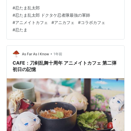
魔改造小僧な弟のどこにでもいる平凡な姉弟がおったそ
#
忍たま乱太郎
うな。 当時まだ小学校に上がったばかりの弟が、学校で
#
忍たま乱太郎 ドクタケ忍者隊最強の軍師
みんながみてるからという理由であるアニメを見始めた
#
アニメイトカフェ
#
アニカフェ
#
コラボカフェ
のを切欠に、母がはまり、近くに暮らす祖父母もはま
#
忍たま
り、気付けば録画したものを家族で夕飯の後に見るとい
う謎の習慣が出来たのである。最終的には父が一番はま
っていた。 最初のうちは、７人から気付けば５人…
•
As Far As I Know
1年前
CAFE：刀剣乱舞十周年 アニメイトカフェ 第二弾
初日の記憶