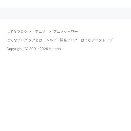
を記載し、スポーツ延長などによる単発の変更は割愛し
た。
作品名
放映期間
時間
備考
はてなブログ
>
アニメ
>
アニメシャワー
はてなブログ タグとは
ヘルプ
開発ブログ
はてなブログトップ
フォーチュンクエス
1997/10/18〜
25:35-
1998/04/11より
トL
1998/05/23
26:05
25:40-26:10に変
Copyright (C) 2001-
2026
Hatena.
更
MBS製作
銀河漂流バイファム
1997/10/18〜
26:05-
最終回まで放映さ
[再放送]
1998/03/14
26:35
れず。
MBS製作・TBS系
銀河漂流バイファム
1998/03/21〜
26:10-
1998/05/30より
13
1998/10/03
26:40
25:40-26:10に変
更
MBS製作・TBS系
アキハバラ電脳組
1998/04/11〜
26:40-
TBS系
1998/10/10
27:10