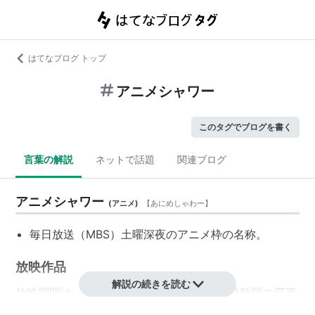
はてなブログ トップ
アニメシャワー
このタグでブログを書く
言葉の解説
ネットで話題
関連ブログ
アニメシャワー
(
アニメ
)
【
あにめしゃわー
】
毎日放送（MBS）土曜深夜のアニメ枠の名称。
放映作品
解説の続きを読む
放映期間は、土曜日を基準としている。放映時間の変更
については、次週以降も続いた時間変更（枠移動）のみ