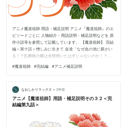
アニメ魔道祖師 用語・補足説明 アニメ『魔道祖師』のエ
ピソードごとに 人物紹介・用語説明・補足説明などを 原
作小説等を参照して記載しています。 【魔道祖師】 完結
編＜第十話＞憎しみに生きて 金凌「なぜ血の池に屍がい
る！？乱葬崗の屍は全部焼いたはずじゃないのか！？」
当時を知る者の中に、口に出して言える者はいなかっ
#
魔道祖師
#
完結編
#
アニメ補足説明
た。 「（あれはかつて乱葬崗にいたあの温氏残党たち
だ・・。討伐で奴らを殺したあと、死体をすべて血の池
の中に放り込んだんだ！）」 陰虎符に操られている屍の
•
群れも、すさまじく凶悪で残虐な邪気と怨念が体から溢
なおしかリラックス
2年前
れ出ているこの奇妙な同類に注意を引き付けられ、戸惑
アニメ【魔道祖師】用語・補足説明その３２＜完
い、攻撃の手を止める。 「夷陵老祖…
結編第九話＞