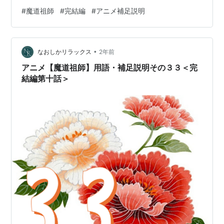
こじん）が敷かれていた。鎮祟古陣は通常怨念を鎮める
#
魔道祖師
#
完結編
#
アニメ補足説明
ための正道の陣ではなく、魏無羨が奥義書に描いていた
陣。 「首が元に戻り、怨念が高まった」 温寧「若様、気
をつけてください・・彼の怨念は並大抵のものではあり
•
ません・・」 温寧もただならぬ力を持つ凶屍とはいえ
なおしかリラックス
2年前
ど、怨念は聶明玦ほど深くも強くもない上、体格も彼よ
アニメ【魔道祖師】用語・補足説明その３３＜完
り劣る。 聶明玦はもはやこの…
結編第十話＞