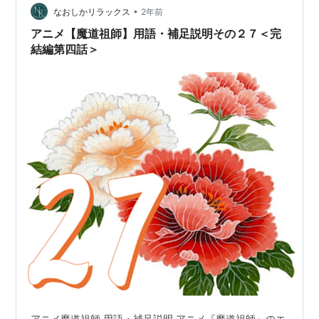
•
らいい？お願いですからもう一度だけ助けてくれません
なおしかリラックス
2年前
か？約束しますから、今度こそ最後ですから！」 金光瑤
アニメ【魔道祖師】用語・補足説明その２７＜完
は今藍曦臣と聶懐桑の二人といる…
結編第四話＞
アニメ魔道祖師 用語・補足説明 アニメ『魔道祖師』のエ