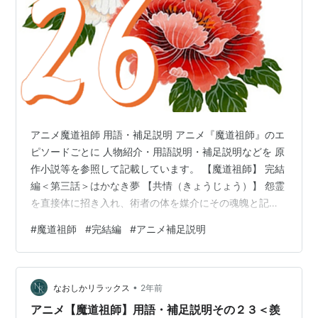
アニメ魔道祖師 用語・補足説明 アニメ『魔道祖師』のエ
ピソードごとに 人物紹介・用語説明・補足説明などを 原
作小説等を参照して記載しています。 【魔道祖師】 完結
編＜第三話＞はかなき夢 【共情（きょうじょう）】 怨霊
を直接体に招き入れ、術者の体を媒介にその魂魄と記憶
に侵入する。一番手っ取り早く有効な手段であり、誰で
#
魔道祖師
#
完結編
#
アニメ補足説明
も出来るが、どんな方法より危険でもある。ひとたび怨
霊が術者に逆らい反撃されたら、最低でも奪舎は免れな
い。 共情者が霊の感情に入り込みすぎて自力では抜け出
•
せなくなる可能性があるため、儀式には監督者が必要で
なおしかリラックス
2年前
あり、清心の鈴の音を合図とした（共情者の慣れ親しん
アニメ【魔道祖師】用語・補足説明その２３＜羨