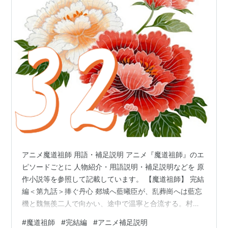
アニメ魔道祖師 用語・補足説明 アニメ『魔道祖師』のエ
ピソードごとに 人物紹介・用語説明・補足説明などを 原
作小説等を参照して記載しています。 【魔道祖師】 完結
編＜第九話＞捧ぐ丹心 郯城へ藍曦臣が、乱葬崗へは藍忘
機と魏無羨二人で向かい、途中で温寧と合流する。村人
を脅して屍の大群から遠ざけるには、自分の姿では恐ろ
#
魔道祖師
#
完結編
#
アニメ補足説明
しさが足りないと思い、温寧はごちゃごちゃいろんな物