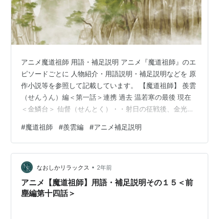
アニメ魔道祖師 用語・補足説明 アニメ『魔道祖師』のエ
ピソードごとに 人物紹介・用語説明・補足説明などを 原
作小説等を参照して記載しています。 【魔道祖師】 羨雲
（せんうん）編＜第一話＞連携 過去 温若寒の最後 現在
＜金鱗台＞ 仙督（せんとく）・・射日の征戦後、金光善
が仙門百家を統括する目的で創設を提案し、自身で就い
#
魔道祖師
#
羨雲編
#
アニメ補足説明
た役職。金光善亡きあと金光瑤が宗主と共に継いだ。
【見張り櫓（やぐら）】 仙門に存在する大小様々な世家
はあらゆる地域に分布しているが、辺ぴで風水も悪い土
•
地には誰も拠点を置きたがらず、滅多に足を踏み入れな
なおしかリラックス
2年前
い。そのため邪祟が現れても住人たちは助けを求められ
アニメ【魔道祖師】用語・補足説明その１５＜前
ず、耐え忍ぶしかない。 金光…
塵編第十四話＞