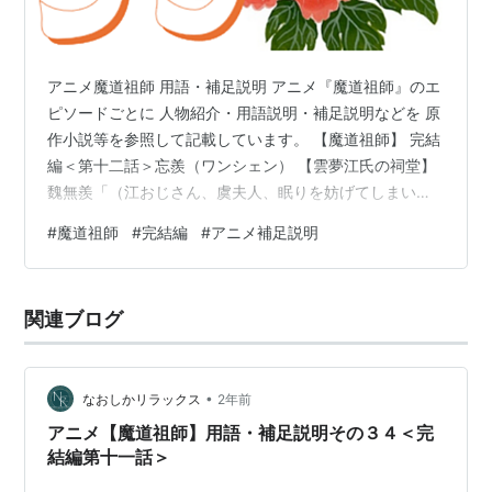
アニメ魔道祖師 用語・補足説明 アニメ『魔道祖師』のエ
ピソードごとに 人物紹介・用語説明・補足説明などを 原
作小説等を参照して記載しています。 【魔道祖師】 完結
編＜第十二話＞忘羨（ワンシェン） 【雲夢江氏の祠堂】
魏無羨「（江おじさん、虞夫人、眠りを妨げてしまいま
した。二拝は天地と両親への拝礼として、まず二人に俺
#
魔道祖師
#
完結編
#
アニメ補足説明
の隣にいる人を認めてもらいたいんです。）」 江澄「両
親の霊前にいかがわしい奴まで連れてくるとは」 魏無羨
は自分一人であれば江澄が何を言おうとも全て受け流す
関連ブログ
ことができた。しかし藍忘機には江澄の暴言と正面から
ぶつけてくる悪意を、自分と共に耐え忍ばせたくなかっ
た。 魏無羨にはわかっていた。…
•
なおしかリラックス
2年前
アニメ【魔道祖師】用語・補足説明その３４＜完
結編第十一話＞