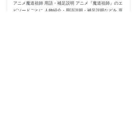
アニメ魔道祖師 用語・補足説明 アニメ『魔道祖師』のエ
ピソードごとに 人物紹介・用語説明・補足説明などを 原
作小説等を参照して記載しています。 【魔道祖師】 前塵
編＜第十五話＞老祖誕生 笛音に屍が温氏を襲う。 藍忘機
「魏嬰。邪道を修練すれば間違いなくその代償を払うこ
とになる。古往今来、誰一人として例外はない。」 魏無
#
魔道祖師
#
前塵編
#
アニメ補足説明