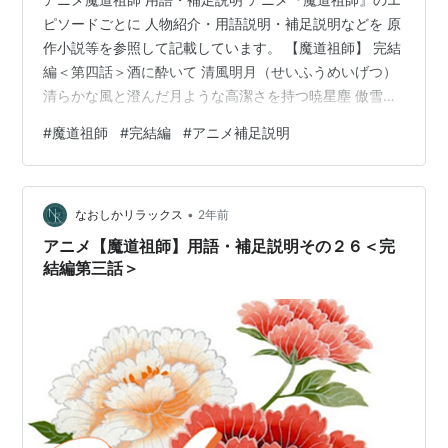
ピソードごとに 人物紹介・用語説明・補足説明などを 原
作小説等を参照して記載しています。 【魔道祖師】 完結
編＜第四話＞酒に酔いて 清風明月（せいふうめいげつ）
清らかな風と澄んだ月ような高潔さを持つ暁星塵 傲雪凌
霜（ごうせつりょうそう）厳しい冬の寒さにも屈しない
#
魔道祖師
#
完結編
#
アニメ補足説明
強靭な精神を持つ宋子琛 藍忘機「いつか再会できるだろ
う。山や川が出会うように」 山から流れ去りゆく川の水
は、いずれ蒸発して雲となり、雨となって山へと降り注
•
ぎ、川となって再び山を流れる。 【義城で見つけた屍】
なおしかリラックス
2年前
屍は『鬼腕』の右腕と胴体であった。頭と脚は常慈安の
アニメ【魔道祖師】用語・補足説明その２６＜完
ものと推測される。『鬼腕』…
結編第三話＞