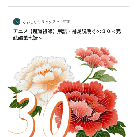
をつけたのだろう。ふと藍忘機に目を向け、姑蘇藍氏の
人々は身なりがだらしない者を好まないことを思い出
•
し、必死でどうにか髪を撫でつけた。 温寧はこれまでず
なおしかリラックス
2年前
っと魏無羨の後を追っていた。魏無羨以外の人と会うの
アニメ【魔道祖師】用語・補足説明その３０＜完
が怖いのだ。以前なら彼にもまだ帰る場…
結編第七話＞