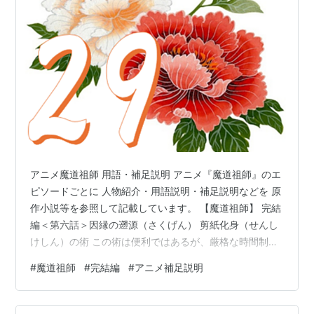
アニメ魔道祖師 用語・補足説明 アニメ『魔道祖師』のエ
ピソードごとに 人物紹介・用語説明・補足説明などを 原
作小説等を参照して記載しています。 【魔道祖師】 完結
編＜第六話＞因縁の遡源（さくげん） 剪紙化身（せんし
けしん）の術 この術は便利ではあるが、厳格な時間制限
があり、形代は必ず無傷で術者の本体に戻る必要があ
#
魔道祖師
#
完結編
#
アニメ補足説明
る。もし破られたり破損すると、中の魂魄も同じだけの
損傷を負う。 芳菲殿（ほうひでん）・・蘭陵金氏歴代宗
主の寝殿。 聶懐桑「二の兄君、三の兄君、私はどうした