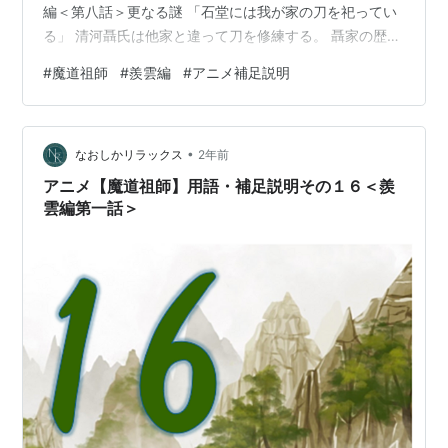
編＜第八話＞更なる謎 「石堂には我が家の刀を祀ってい
る」 清河聶氏は他家と違って刀を修練する。 聶家の歴代
宗主たちの刀はどれも怨念と殺気が強く、ほとんどの宗
#
魔道祖師
#
羨雲編
#
アニメ補足説明
主が自我をなくし、全身の血管が破裂して急死してい
る。聶懐桑の兄、聶明玦もそうだった。 刀は主人が死ぬ
と制御できる者がいなくなり、凶器と化す。溶かすこと
•
もできない。刀は人ではなく悪鬼凶霊、妖魔鬼怪たちを
なおしかリラックス
2年前
欲しがり、斬れるものがなくなると聶家に祟りを起こ
アニメ【魔道祖師】用語・補足説明その１６＜羨
す。そのため六代目宗主は刀霊が邪祟…
雲編第一話＞