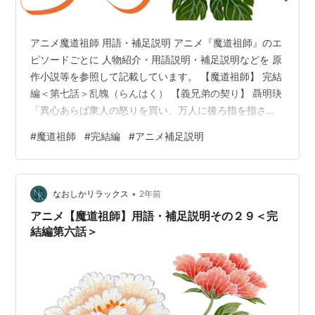
アニメ魔道祖師 用語・補足説明 アニメ『魔道祖師』のエ
ピソードごとに 人物紹介・用語説明・補足説明などを 原
作小説等を参照して記載しています。 【魔道祖師】 完結
編＜第七話＞乱魄（らんはく） 【義兄弟の契り】 聶明玦
「異心あらば衆人の怒りを買い、万人に後ろ指を指さ
れ、八つ裂きの刑に処す」 数か月後 魏無羨は窮奇道にて
#
魔道祖師
#
完結編
#
アニメ補足説明
温氏を助けて乱葬崗へ ＜金鱗台＞ 藍忘機「兄上、ある者
を雲深不知処に連れ帰りたいのです」 藍曦臣「雲深不知
処に連れ帰る？」 藍忘機「連れて帰り・・隠します」 藍
•
忘機「しかし、彼はそれを望まないのです」 藍曦臣は思
なおしかリラックス
2年前
わず目を見開いた。この弟は母が他界してから一層物憂
アニメ【魔道祖師】用語・補足説明その２９＜完
げな性格になり、夜狩…
結編第六話＞