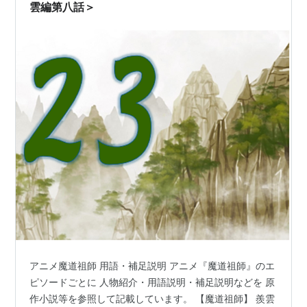
だ音が望ましい）。 共情してみる…
雲編第八話＞
アニメ魔道祖師 用語・補足説明 アニメ『魔道祖師』のエ
ピソードごとに 人物紹介・用語説明・補足説明などを 原
作小説等を参照して記載しています。 【魔道祖師】 羨雲