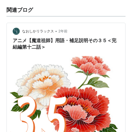
関連ブログ
•
なおしかリラックス
2年前
アニメ【魔道祖師】用語・補足説明その３５＜完
結編第十二話＞