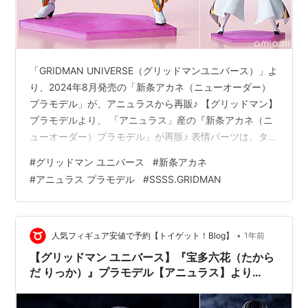
「GRIDMAN UNIVERSE（グリッドマンユニバース）」よ
り、2024年8月発売の「新条アカネ（ニューオーダー）
プラモデル」が、アニュラスから再販♪ 【グリッドマン】
プラモデルより、 「アニュラス」産の『新条アカネ（ニ
ューオーダー）プラモデル』が再販♪ 表情パーツは、タン
ポ印刷済み：3種類と無塗装：3種類。 完成時のサイズ
#
グリッドマン ユニバース
#
新条アカネ
は、 ノンスケールの全高：約15cm。 原型制作は「ヨコ
#
アニュラス プラモデル
#
SSSS.GRIDMAN
シマ」。 （※敬称略） 【再販】グリッドマン ユニバース
『新条アカネ（ニューオーダー）』可動プラスチックモ
デルキットは、アニュラスより2025年08月発売の予定で
す♪ 【Amazon】グリッドマン ユニバース『宝多…
•
人気フィギュア安値で予約【トイゲット！Blog】
1年前
【グリッドマン ユニバース】『宝多六花（たから
だ りっか）』プラモデル【アニュラス】より
2025年7月発売予定♪