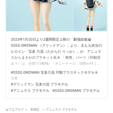
2023年1月20日より2週間限定上映の「劇場総集編
SSSS.GRIDMAN （グリッドマン）」より、太もも担当の
ヒロイン「宝多 六花（たからだ りっか）」が、アニュラ
スからまさかのプラキット化☆ 「表情」パーツ（印刷済
み？）は、全部で3種類♪ 「ポニーテール」頭部が付く
他、差し替え用「半袖シャツ」パーツ等も付属☆ 「パッ
#
SSSS.GRIDMAN 宝多六花 可動プラスチックモデルキ
ケージ」は、「TRIGGER」による新規描き下ろしイラス
ット
トを使用☆ 完成時のサイズは、 ノンスケールの全高：約
#
グリッドマン 宝多六花 プラモデル
15cm。 原型制作は「アニュラス」。 （※敬称略） 劇場
#
アニュラス プラモデル
#
SSSS.GRIDMAN プラモデル
総集編 SSSS.GRIDMAN『宝多六花』可動プラスチックモ
デルキットは、アニュラスより2023年06月…
はてなブログ
>
未指定
>
アニュラス プラモデル