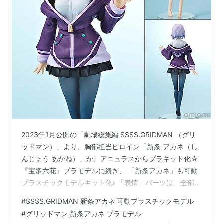
2023年1月公開の「劇場総集編 SSSS.GRIDMAN （グリ
ッドマン）」より、胸部担当ヒロイン「新条 アカネ（し
んじょう あかね）」が、アニュラスからプラキット化☆
『宝多六花』プラモデルに続き、 「新条アカネ」も可動
プラスチックモデルキット化♪ 「表情」パーツは、全部で
4種類？ 「ヘッドフォン」付き頭部をはじめ、差し替え
#
SSSS.GRIDMAN 新条アカネ 可動プラスチックモデル
用「生足」パーツが付属☆ その他「メガネ」や、最終回
#
グリッドマン 新条アカネ プラモデル
の「パスケース」、「六花」との「手繋ぎ」パーツ等が