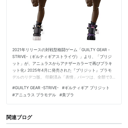
2021年リリースの対戦型格闘ゲーム「GUILTY GEAR -
STRIVE-（ギルティギアストライヴ）」より、「ブリジ
ット」が、アニュラスからアナザーカラーで再びプラキ
ット化♪ 2025年4月に発売された『ブリジット』プラモ
デルのリデコ版。 印刷済み「表情」パーツは、全部で3
種類。 「パーカー」を脱いだ「チュニック」姿の “軽装
#
GUILTY GEAR -STRIVE-
#
ギルティギア ブリジット
Ver” も再現可能♪ 完成時のサイズは、 ノンスケールの全
#
アニュラス プラモデル
#
美プラ
高：約14cm。 原型制作は「タカトリ」。 （※敬称略）
GUILTY GEAR -STRIVE-『ブリジット BLACK COLOR
Ver.』可動プラスチックモデルキットは、アニュラスより
関連ブログ
2026年06月…