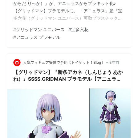
からだ りっか）」が、アニュラスからプラキット化♪
【グリッドマン】プラモデルに、 「アニュラス」産『宝
多六花（グリッドマン ユニバース）可動プラスチックモ
デル』が登場♪ 印刷済み「表情」パーツは、「閉じ目」
#
グリッドマン ユニバース
#
宝多六花
「笑顔」「照れ顔」の全3種。 その他、「足組み＆スカ
#
アニュラス プラモデル
ート」パーツ等が付属♪ 相も変わらずお顔が少し似てない
のは、仕様というコトで。 完成時のサイズは、 ノンスケ
ールの全高：約15cm。 原型制作は「ヨコシマ」。 （※敬
称略） GRIDMAN UNIVERSE『宝多六花（グリ…
•
人気フィギュア安値で予約【トイゲット！Blog】
3年前
【グリッドマン】『新条アカネ（しんじょう あか
ね）』SSSS.GRIDMAN プラモデル【アニュラ
ス】より2023年9月発売予定☆