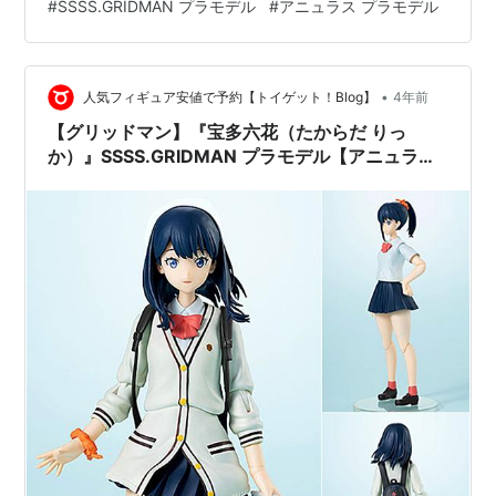
#
SSSS.GRIDMAN プラモデル
#
アニュラス プラモデル
セット☆ 「パッケージ」は、「TRIGGER」による新規描
き下ろしイラストを使用♪ 完成時のサイズは、 ノンスケ
ールの全高：約15cm。 原型制作は「アニュラス」。
（…
•
人気フィギュア安値で予約【トイゲット！Blog】
4年前
【グリッドマン】『宝多六花（たからだ りっ
か）』SSSS.GRIDMAN プラモデル【アニュラ
ス】より2023年6月発売予定☆