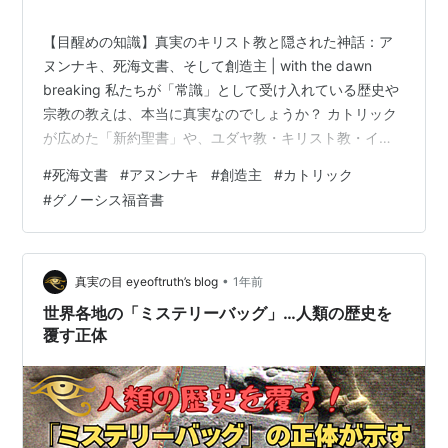
【目醒めの知識】真実のキリスト教と隠された神話：ア
ヌンナキ、死海文書、そして創造主 | with the dawn
breaking 私たちが「常識」として受け入れている歴史や
宗教の教えは、本当に真実なのでしょうか？ カトリック
が広めた「新約聖書」や、ユダヤ教・キリスト教・イス
ラム教の礎とされる「旧約聖書」。 それらは数千年の
#
死海文書
#
アヌンナキ
#
創造主
#
カトリック
間、編集・改竄・再構成されてきた文書群に過ぎないか
#
グノーシス福音書
もしれません。 本記事では、古代の知恵や文書の中に隠
された「もう一つの真実」について考察していきます。
1. 聖書の原点は「死海文書」や「グノーシス福音書」に
あった 今日の聖書の起源とされるのが「死海文書」や
•
真実の目 eyeoftruth’s blog
1年前
「グノーシス派…
世界各地の「ミステリーバッグ」…人類の歴史を
覆す正体