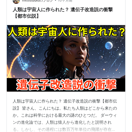
mittistudioのブログ
10ヶ月前
人類は宇宙人に作られた？ 遺伝子改造説の衝撃
【都市伝説】
人類は宇宙人に作られた？ 遺伝子改造説の衝撃【都市伝
説】 皆さん、こんにちは。私たち人類はどこから来たの
か。これは科学における最大の謎のひとつだ。 ダーウィ
ンの進化論では、人類は猿人から進化したと説明され
る。しかし、その過程には数百万年単位の飛躍が存在す