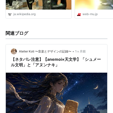
ja.wikipedia.org
web-mu.jp
関連ブログ
•
Atelier Koti 〜音楽とデザインの記録〜
1ヶ月前
【ネタバレ注意】【anemoi×天文学】「シュメー
ル文明」と「アヌンナキ」