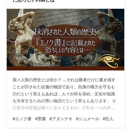
我々人類の歴史とは何か？ …それは勝者だけに書き残す
ことが許された征服の物語であり、自身の権力を守るも
のだという答えもあれば、人々が絆を深め、文化や知識
を共有するための尊い物語だという答えもあります。 そ
の見方や定義は様々にありえますが、どれも一つの共通
した認識を持っています。すなわち、今残されている歴
#
エノク書
#
聖書
#
アヌンナキ
#
シュメール
#
巨人
史は、本当の昔の出来事を正確に反映したものではない
ということです。事実とずれた不正確な記録もあれば、