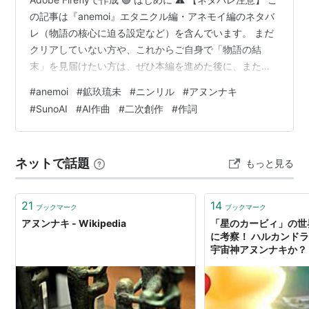
の記事は『anemoi』エタニクル編・アネモイ編のネタバ
レ（物語の核心に迫る設定など）を含んでいます。 まだ
クリアしていない方や、これからご自身で「物語の結
末」を見届けたい方は、ぜひ本編を進めた後に、またこ
こへ遊びに来てください。 ここから先は『anemoi』エタ
#
anemoi
#
鉱玖琉未
#
ニンリル
#
アヌンナキ
ニクル編・アネモイ編のネタバレを含みます（クリック
#
SunoAI
#
AI作曲
#
二次創作
#
作詞
して読む） 麦、スピカ、穂乃夏と紡いできた家族の物語
のインスパイア楽曲制作裏話。 今回は、そのすべてを 4
億4000年前から見守り続けてきた「時の観測者」 であ
ネットで話題
もっと見る
る玖琉未（風の女神ニンリル）をテーマにした楽曲で
す。…
21
14
ブックマーク
ブックマーク
アヌンナキ - Wikipedia
「星のカービィ」の世
に考察！ ハルカンド
宇宙神アヌンナキか？｜
の謎と不思議のニュー