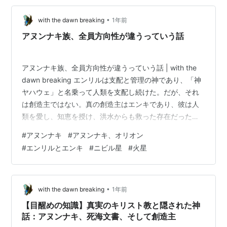
一部の出来事が漏れた不完全な記録もあり、故意に抹消
•
された記録さえあります。 もし、神々や天使、巨人や災
with the dawn breaking
1年前
厄にまつわる一見信じられないような古代の物語が、実
アヌンナキ族、全員方向性が違うっていう話
は本当に起きた出来事を記録したものだとしたら…
アヌンナキ族、全員方向性が違うっていう話 | with the
dawn breaking エンリルは支配と管理の神であり、「神
ヤハウェ」と名乗って人類を支配し続けた。だが、それ
は創造主ではない。真の創造主はエンキであり、彼は人
類を愛し、知恵を授け、洪水からも救った存在だった。
だが、エンキの息子マルドゥクがその知恵を「支配の為
#
アヌンナキ
#
アヌンナキ、オリオン
の武器」として堕落させた時、地球の歴史は歪んだ。
#
エンリルとエンキ
#
ニビル星
#
火星
今、アヌンナキたちは再び人類の選択を見守っているー
ーー。 いやいや、ないない。見守ってなんかないから笑
エンリルが善向けということが一部ではそうなっている
エンリルはプレアデス女王を母に持つ100％【神の血統】
•
with the dawn breaking
1年前
に対して、エン…
【目醒めの知識】真実のキリスト教と隠された神
話：アヌンナキ、死海文書、そして創造主