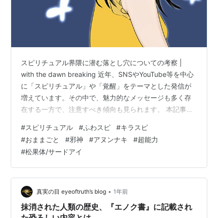
スピリチュアル界隈に潜む落とし穴についての考察 |
with the dawn breaking 近年、SNSやYouTube等を中心
に「スピリチュアル」や「覚醒」をテーマとした発信が
増えています。その中で、魅力的なメッセージも多く存
在する一方で、注意すべき傾向も見られます。 本記事で
は「クレオパトラと縁がある（例え）」「プレアデスの
#
スピリチュアル
#
ふわスピ
#
キラスピ
存在と会話している（例え）」といった主張に加え、
#
おままごと
#
邪神
#
アヌンナキ
#
超能力
「アヌンナキ」や「松果体」にまつわる言説について
#
松果体/サードアイ
も、危惧すべき点を整理しました。
butterflyandtea.com butterflyandtea.com 1. カリスマ性
と自己同一化の危うさ 「私はクレオパト…
•
真実の目 eyeoftruth’s blog
1年前
抹消された人類の歴史、『エノク書』に記載され
た恐ろしい内容とは