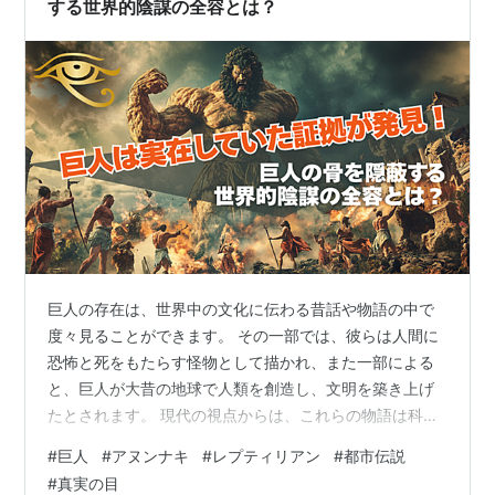
する世界的陰謀の全容とは？
巨人の存在は、世界中の文化に伝わる昔話や物語の中で
度々見ることができます。 その一部では、彼らは人間に
恐怖と死をもたらす怪物として描かれ、また一部による
と、巨人が大昔の地球で人類を創造し、文明を築き上げ
たとされます。 現代の視点からは、これらの物語は科学
的な事実ではなく、昔の人々の想像力の産物として理解
#
巨人
#
アヌンナキ
#
レプティリアン
#
都市伝説
されています。しかし、巨人という種族が実際に大昔存
#
真実の目
在していた可能性は、本当にまったくありえない話なの