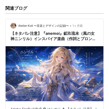
関連ブログ
•
Atelier Koti 〜音楽とデザインの記録〜
1ヶ月前
【ネタバレ注意】『anemoi』鉱玖琉未（風の女
神ニンリル）インスパイア楽曲（作詞とプロンプ
ト）
Adobe Fireflyで作成 🟢 はじめに ⚠️ 【ネタバレ注意】 こ