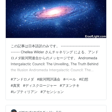
この記事は日本語訳のみです。 --------------------------
------ Chellea Wilder さんチャネリング による、アンド
ロメダ銀河間連合からのメッセージです。 Andromeda
Intergalactic Council: The Unveiling, The Truth Behind
the Illusion Andromeda Intergalactic Council: The
Unveiling, The Truth Behind the Illusion – Era of Light ※
#
アンドロメダ
#
銀河間評議会
#
ベール
#
幻想
言語選択（機械翻訳）ができます。 ・携帯電話から表示
#
真実
#
ディスクロージャー
#
アヌンナキ
の場…
#
レプティリアン
#
アセンション
•