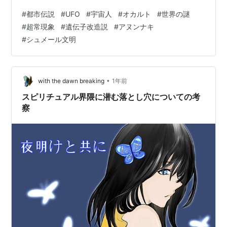
る。突然現れた知性、言語、そして文明。果たしてそれ
#
都市伝説
#
UFO
#
宇宙人
#
オカルト
#
世界の謎
は偶然の産物なのか。 一方で、世界各地の神話や伝承に
#
超常現象
#
遺伝子改造説
#
アヌンナキ
は「天から降り立った存在が人類を作った」という共通
#
シュメール文明
の物語が数多く残されている。もしそれが単なる神話で
はなく、実際に地球外知的生命体による介入だったとし
たら…。 今回は、人類の起源に宇宙人が関与したという
説、そして人類の遺伝子改造説に焦点を当て、…
•
with the dawn breaking
1年前
スピリチュアル界隈に潜む落とし穴についての考
察