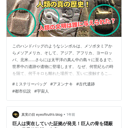
このハンドバッグのようなシンボルは、メソポタミアか
らメソアメリカ、そして、アジア、アフリカ、ヨーロッ
パ、北米……さらには太平洋の真ん中の島々に至るまで、
世界中の遺跡や遺物に登場します。 なぜ、何世紀もの時
を隔て、何千キロも離れた場所で、互いに接触すること
なく、互いの存在すら知らなかった文化にもかかわら
#
ミステリーバッグ
#
アヌンナキ
#
古代遺跡
ず、このハンドバッグが繰り返し描かれているのでしょ
#
都市伝説
#
宇宙人
うか。これらのハンドバッグは一体何なのでしょうか。
この疑問は何世代にもわたって考古学者たちを悩ませて
きましたが、つい最近になって、ようやく1つの答えが浮
かび上がってきました。それは、これらのハンドバッグ
•
真実の目 eyeoftruth’s blog
1年前
が何なのか、なぜ文化を超えて登場するのかを説…
巨人は実在していた証拠が発見！巨人の骨を隠蔽