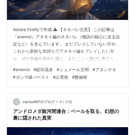
Adobe Fireflyで作成 ⚠️ 【ネタバレ注意】 この記事は
『anemoi』アネモイ編のネタバレ（物語の核心に迫る設
定など）を含んでいます。 まだプレイしていない方や、
これから新鮮な気持ちでアネモイ編をプレイしたい方
は、ぜひ本編を進めた後に、またここへ遊びに来てくだ
さい。 ここから先は『anemoi』アネモイ編の設定ネタバ
#
anemoi
#
鉱玖琉未
#
シュメール文明
#
アヌンナキ
レを含みます（クリックして開く） 🟢 はじめに この記
#
ガンマ線バースト
#
占星術
#
数秘術
事を書こうと思ったきっかけは、Key作品『anemoi』ア
ネモイ編で玖琉未の口から語られた「アヌンナキ」や
「ニンリル」という言葉を聞いて衝撃を受けたからで
す。 玖琉未 「空から降りてきた人々、アヌンナキ」
•
cactus567のブログ
9ヶ月前
「私だけ…
アンドロメダ銀河間連合：ベールを取る、幻想の
裏に隠された真実