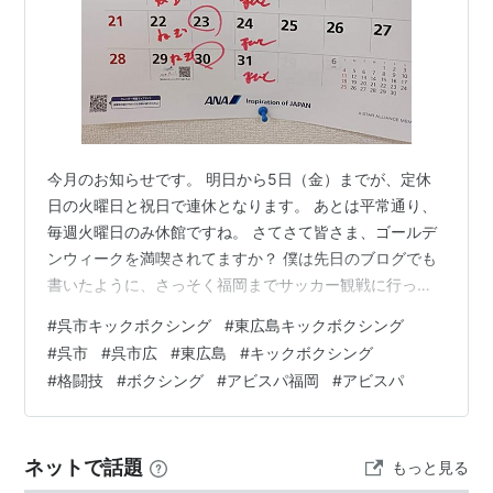
今月のお知らせです。 明日から5日（金）までが、定休
日の火曜日と祝日で連休となります。 あとは平常通り、
毎週火曜日のみ休館ですね。 さてさて皆さま、ゴールデ
ンウィークを満喫されてますか？ 僕は先日のブログでも
書いたように、さっそく福岡までサッカー観戦に行って
きました。 それなりに雨は強かったですが、試合の進行
#
呉市キックボクシング
#
東広島キックボクシング
にも影響はなく、また僕の運転にも支障はなく。 なんの
#
呉市
#
呉市広
#
東広島
#
キックボクシング
問題もなく、福岡を楽しんできました。 ちなみに、試合
#
格闘技
#
ボクシング
#
アビスパ福岡
#
アビスパ
は僕の応援しているアビスパが1−3で負けてしまいました
が、僕の母校である福岡大学から加入したばかりの鶴野
選手が、リーグ初得点を果たしました。 福岡大学のサッ
ネットで話題
もっと見る
カー部は名門で、日本代表も含め…