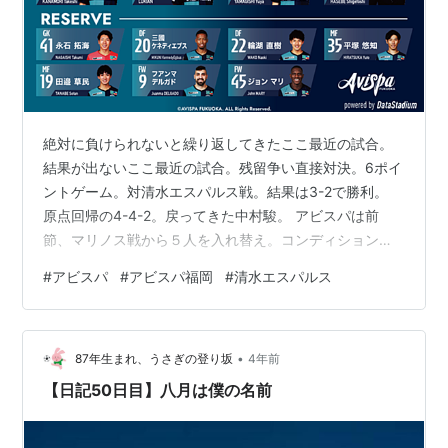
絶対に負けられないと繰り返してきたここ最近の試合。
結果が出ないここ最近の試合。残留争い直接対決。6ポイ
ントゲーム。対清水エスパルス戦。結果は3-2で勝利。
原点回帰の4-4-2。戻ってきた中村駿。 アビスパは前
節、マリノス戦から５人を入れ替え。コンディション不
良からついにボランチ中村駿の復帰。左サイドハーフは
#
アビスパ
#
アビスパ福岡
#
清水エスパルス
金森先発。マリノス戦の西村の件が影響したのか奈良は
ベンチ外。怪我で負傷退場した湯澤もベンチ外。4-4-2ス
タート。前、中村駿のダブルボランチ。まさに原点回
•
帰。 前半序盤から主導権を握ったのは、アビスパ。前線
87年生まれ、うさぎの登り坂
4年前
からの連動したプレスで清水を押し込む。清水のビルド
【日記50日目】八月は僕の名前
アップの拙さもあり、チャンスを作る…