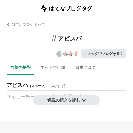
はてなブログ トップ
アビスパ
このタグでブログを書く
言葉の解説
ネットで話題
関連ブログ
アビスパ
(
スポーツ
)
【
あびすぱ
】
サッカーチーム。アビスパ福岡の略称。
解説の続きを読む