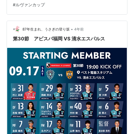
か観てないけど。長女、次女が色々なことに巻き込まれ
#
ルヴァンカップ
ている中、三女イネだけがまだ掴み所がない。3人がどう
絡んでいくのか。単体で動き続けるのか。続きが気にな
る。 そして、ルヴァンカップ準決勝 アビスパ福岡VSサ
ンフレッチェ広島の試合。スカパー契約していないの
•
87年生まれ、うさぎの登り坂
4年前
で、…
第30節 アビスパ福岡 VS 清水エスパルス