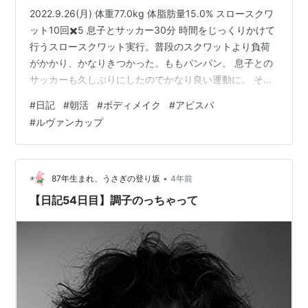
2022.9.26(月) 体重77.0kg 体脂肪量15.0% スロースクワ
ット10回✖️5 息子とサッカー30分 時間をじっくりかけて
行うスロースクワット実行。普段のスクワットより負荷
がかかり、かなりきつかった。ももパンパン。 息子との
サッカーも久しぶりにしたのでかなり良い運動に。 それ
でも順調に増える体重。助けてくれい。 ルヴァン杯準決
#
日記
#
朝活
#
ボディメイク
#
アビスパ
勝2レグ。1レグのアウェーゴール3失点は重かった。絶対
#
ルヴァンカップ
に失点はしないことと、2点以上取るという2つのタスク
を同時にこなすほど甘くはなかった。 ジョンマリ、フア
ンマ、ルキアン、クルークス、山岸が同時に出た時間は
チャンスを作ることがほとんどできなかった。シンプ
•
87年生まれ、うさぎの登り坂
4年前
ル…
【日記54日目】調子のっちゃって