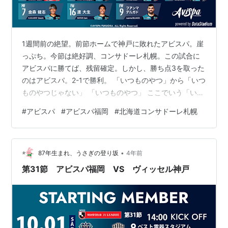
1週間前の絶望。前節ホームで神戸に敗れたアビスパ。崖
っぷち。今節は絶好調、コンサドーレ札幌。この試合に
アビスパに勝てば、残留確定。しかし、勝ち点3を取った
のはアビスパ。2-1で勝利。 「いつものやつ」から「いつ
ものやつじゃない」 「いつものやつ」 ここでいう「いつ
ものやつ」とは前半20分以内に先制されること。 この試
#
アビスパ
#
アビスパ福岡
#
北海道コンサドーレ札幌
合も「いつものやつ」発動。12分、宮のヘッドのクリア
が自陣ゴール方向へ、何とか村上が弾くが、そのこぼれ
を押し込まれてしまい先制を許す。 この時点で詰んだと
•
思いました。ええ。 48分、山岸がヘディングシュートを
87年生まれ、うさぎの登り坂
4年前
放つものの、ポストに嫌われる。他会場の結果も含め
第31節 アビスパ福岡 VS ヴィッセル神戸
て、流れが悪い。 75分、…