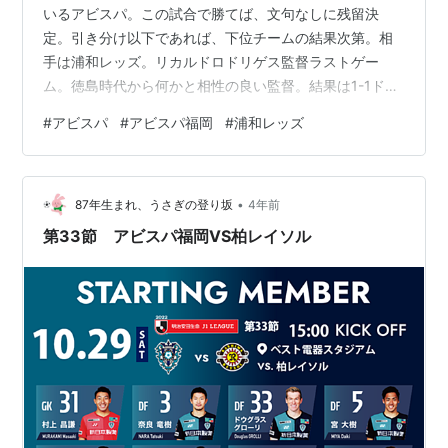
いるアビスパ。この試合で勝てば、文句なしに残留決
定。引き分け以下であれば、下位チームの結果次第。相
手は浦和レッズ。リカルドロドリゲス監督ラストゲー
ム。徳島時代から何かと相性の良い監督。結果は1-1ドロ
ー。下位チームの結果により、残留を決めた試合となっ
#
アビスパ
#
アビスパ福岡
#
浦和レッズ
た。 掴み取った残留。 アビスパは、前節のスタメンとほ
ぼ一緒。3-4-2-1の配置。唯一の変更点はグローリに替わ
ってケネディが起用された。 浦和がボールを持つ、アビ
•
スパがしっかり待ち構える形。 28分、危ないシーン。大
87年生まれ、うさぎの登り坂
4年前
久保のクロスにフリーで小泉にヘディングで合わせられ
第33節 アビスパ福岡VS柏レイソル
る。 前半終了間際、CKの流れか…