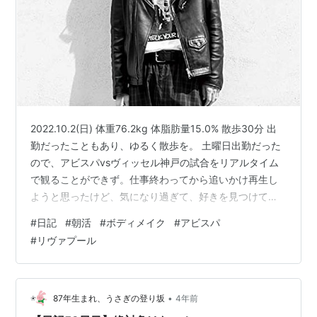
2022.10.2(日) 体重76.2kg 体脂肪量15.0% 散歩30分 出
勤だったこともあり、ゆるく散歩を。 土曜日出勤だった
ので、アビスパvsヴィッセル神戸の試合をリアルタイム
で観ることができず。仕事終わってから追いかけ再生し
ようと思ったけど、気になり過ぎて、好きを見つけては
スコアを確認。 前半の早い時間で失点した時点で「また
#
日記
#
朝活
#
ボディメイク
#
アビスパ
かよ。何回目だよ。」とフラストレーション。ただ、清
#
リヴァプール
水戦のこともあったから逆転する可能性もあると思って
たけど、アビスパのスコアはずっと0でした。 京都、札
幌は勝ち点3を積み上げ、湘南、ガンバが勝ち点1を積み
上げました。なかなかメンタルえぐってくる展開。 大事
•
87年生まれ、うさぎの登り坂
4年前
な残留争い…