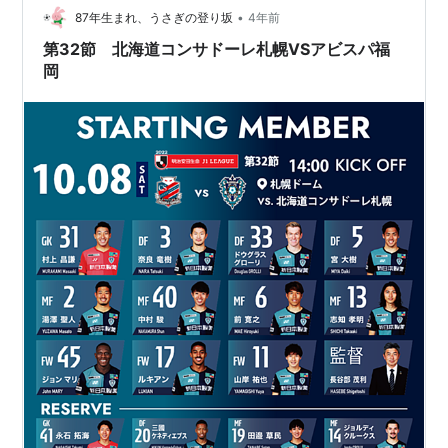
•
制したアビスパ。これで終わらない前半のアビスパ。 44
87年生まれ、うさぎの登り坂
4年前
分、湯沢のクロス→フアンマが頭で押し込みゴール。リ
第32節 北海道コンサドーレ札幌VSアビスパ福
ードを２点に広げて前半終了…
岡