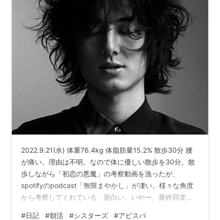
2022.9.21(水) 体重76.4kg 体脂肪量15.2% 散歩30分 腰
が痛い。理由は不明。なので体に優しい散歩を30分。散
歩しながら「初恋の悪魔」の考察動画を漁ったが、
spotifyのpodcast「無限まやかし」が凄い。様々な角度
から考察してくれている。面白い。いやー。最終回楽し
みすぎる。 「シスターズ」が面白い！まだ2話目までし
#
日記
#
朝活
#
シスターズ
#
アビスパ