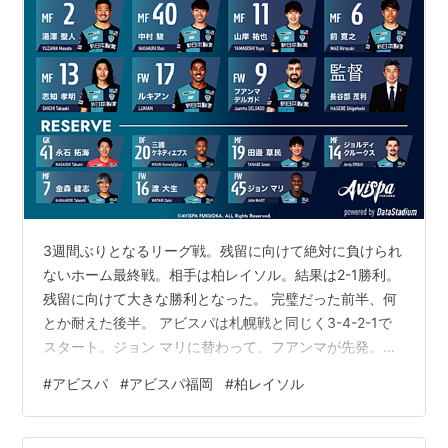
3週間ぶりとなるリーグ戦。残留に向けて絶対に負けられ
ないホーム最終戦。相手は柏レイソル。結果は2-1勝利。
残留に向けて大きな勝利となった。 完璧だった前半、何
とか耐えた後半。 アビスパは札幌戦と同じく3-4-2-1で
スタート。ジョン マリに替わって、フアンマが先発。ベ
ンチメンバー含め今シーズンのベストメンバーが揃っ
#
アビスパ
#
アビスパ福岡
#
柏レイソル
た。 ４分、いきなり試合は動く。フアンマ→志知が中央
へ折り返す→中央に走り込んだ山岸がゴール。ハーフバ
ウンドの難しいボールをゴール右隅へ。 早い時間帯で先