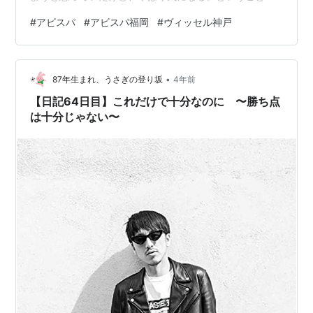
ちょくちょくスコア速報をチェック。 すると「前半20分
#
アビスパ
#
アビスパ福岡
#
ヴィッセル神戸
失点」という悲しいお知らせ。 何も変わっていない。前
半の早い時間での失点。厳しいね。 前節の清水戦の逆転
勝利があったから、2戦連続逆転勝利もあるかと期待した
•
ものの、速報は動かず。 結果は分かっていても、観たい
87年生まれ、うさぎの登り坂
4年前
試合はフルで見直すんですが、あまりに辛くて、ハイラ
【日記64日目】これだけで十分なのに 〜勝ち点
イトだけ観るという選択肢を今…
は十分じゃない〜