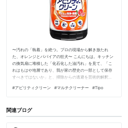
〜汚れの「執着」を絶つ。プロの現場から解き放たれ
た、オレンジとパパイアの狂犬〜 こんにちは。キッチン
の換気扇に堆積した「化石化した油汚れ」を見て、「こ
れはもはや地層であり、我が家の歴史の一部として保存
すべきではないか」と、掃除からの逃避を芸術的解釈で
すり替えようとしていた、怠惰なる住人です。 今回、我
#
アビリティクリーン
#
マルチクリーナー
#
Tipo
が家の「不潔の歴史」を根こそぎ清算すべく召喚したの
が、友和の「アビリティクリーン」。ヤシの実、オレン
ジ、そしてパパイアという、トロピカルな布陣に似つか
関連ブログ
わしくない「破壊的な洗浄力」を誇る、住居界の特殊部
隊をレポートします。 ■ 精神的構成要素 この黄色いスプ
レーを「シュッ」と一吹きし、汚れがドロドロ…