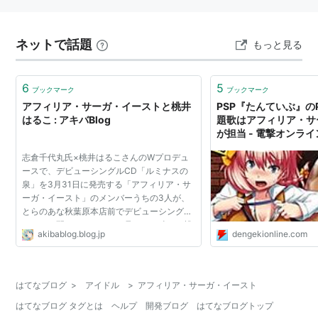
ネットで話題
もっと見る
6
5
ブックマーク
ブックマーク
アフィリア・サーガ・イーストと桃井
PSP『たんていぶ』の
はるこ : アキバBlog
題歌はアフィリア・サ
が担当 - 電撃オンライ
志倉千代丸氏×桃井はるこさんのWプロデュ
ースで、デビューシングルCD「ルミナスの
泉」を3月31日に発売する「アフィリア・サ
ーガ・イースト」のメンバーうちの3人が、
とらのあな秋葉原本店前でデビューシングル
のチラシ配りをしていて、見かけた時は、桃
akibablog.blog.jp
dengekionline.com
井はるこさんと一緒に撮影（たぶんコレ）し
てる時だった。 『アフィ...
はてなブログ
>
アイドル
>
アフィリア・サーガ・イースト
はてなブログ タグとは
ヘルプ
開発ブログ
はてなブログトップ