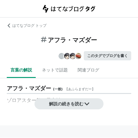
はてなブログ トップ
アフラ・マズダー
このタグでブログを書く
言葉の解説
ネットで話題
関連ブログ
アフラ・マズダー
(
一般
)
【
あふらまずだー
】
ゾロアスター教の最高神。
解説の続きを読む