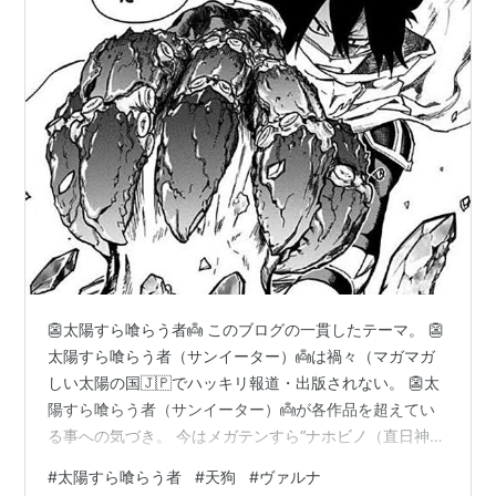
👺太陽すら喰らう者👼 このブログの一貫したテーマ。 👺
太陽すら喰らう者（サンイーター）👼は禍々（マガマガ
しい太陽の国🇯🇵でハッキリ報道・出版されない。 👺太
陽すら喰らう者（サンイーター）👼が各作品を超えてい
る事への気づき。 今はメガテンすら“ナホビノ（直日神
（ナホビノカミ。禍々（マガマガしい日神（ヒノカミを
#
太陽すら喰らう者
#
天狗
#
ヴァルナ
直すカミ）”と“主神な太陽神は魔王で怪鳥”を描く時代。