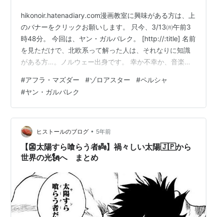
hikonoir.hatenadiary.com漫画教室に興味がある方は、上
のバナーをクリックお願いします。 只今、3/13㈪午前3
時48分。 今回は、ヤン・ガルバレク。 [http://:title] 名前
を見ただけで、北欧系って解った人は、それなりに知識
がある方…。ノルウェー出身です。 幸か不幸か、音楽業
界って、よく解りませんが、各種版権にうるさい会社っ
#
アフラ・マズダー
#
ゾロアスター
#
ペルシャ
てあります。ミュージシャンにとっては保護され、大事
#
ヤン・ガルバレク
にされているとも…、逆にミュージシャンの自由になら
ない、販売、活動が制限される…といったことも。 これ
は、小説、映画、漫画にも一部あてはまります。 何故こ
んなことを言うのかって…、このヤン・…
•
ヒストールのブログ
5年前
【👺太陽すら喰らう者👼】禍々しい太陽🇯🇵から
世界の光🗽へ まとめ