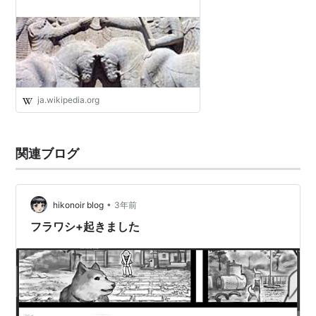
ja.wikipedia.org
関連ブログ
•
hikonoir blog
3年前
フラワシ+起きました