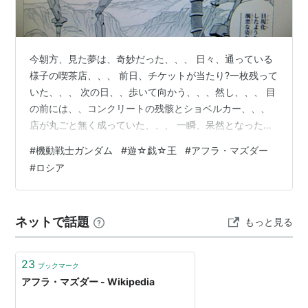
今朝方、見た夢は、奇妙だった、、、 日々、通っている
様子の喫茶店、、、 前日、チケットが当たり?一枚残って
いた、、、 次の日、、歩いて向かう、、、然し、、、 目
の前には、、コンクリートの残骸とショベルカー、、、
店が丸ごと無く成っていた、、、 一瞬、呆然となった
が、、、 近くにあるビル?の階段を登って、、、 扉を開
#
機動戦士ガンダム
#
遊☆戯☆王
#
アフラ・マズダー
けると、、其処には、ママとスタッフの女の子た
#
ロシア
ち、、、 お客さんもいて、、、 店は、建て替え中との
事。 そこで、、、色々な会話をするのだが、、、 その先
の、、、内容は、、、 預言?、、、未来に関する、、問答
ネットで話題
もっと見る
だった、、、 占いによると???、、、 女の子のを見て聞
く、、、 個人的に、、色…
23
ブックマーク
アフラ・マズダー - Wikipedia