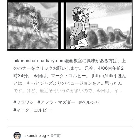
hikonoir.hatenadiary.com漫画教室に興味がある方は、上
のバナーをクリックお願いします。 只今、4/06㈭午前2
時34分。 今回は、マーク・コルビー。 [http://:title] ほん
とは、もっとジャズよりのヒュージョンをと…思ったん
です。けど、最近そういうのが多いので、今日は、イー
ジーな分かりやすいもの…ステーヴン・ビショップのオ
#
フラワシ
#
アフラ・マズダー
#
ペルシャ
ン＆オンを…。 ボブ・ジェームスの世界ですね。\(^0^)/
#
マーク・コルビー
マークが居なけりゃボブのアルバムと言っても良いくら
い。 ジャケットの接写もボブに似てるよね。(^^;) では、
いつもの行きますね。 前回は、ドメイン捜索隊な電子探
知装置の携帯版を持…
•
hikonoir blog
3年前