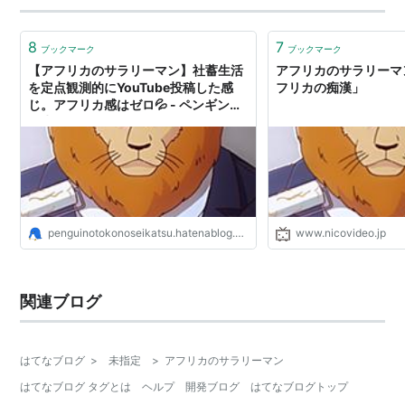
8
7
ブックマーク
ブックマーク
【アフリカのサラリーマン】社蓄生活
アフリカのサラリーマ
を定点観測的にYouTube投稿した感
フリカの痴漢」
じ。アフリカ感はゼロ💦 - ペンギン男
の生活@気になるのは、海外SEOと
YOGAとお天気
penguinotokonoseikatsu.hatenablog.com
www.nicovideo.jp
関連ブログ
はてなブログ
>
未指定
>
アフリカのサラリーマン
はてなブログ タグとは
ヘルプ
開発ブログ
はてなブログトップ