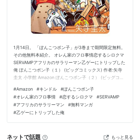
1月14日。 「ぽんこつポン子」が3巻まで期間限定無料。
その他無料本紹介。 オレん家のフロ事情恋するシロクマ
SERVAMPアフリカのサラリーマン乙ゲーにトリップした
俺 ぽんこつポン子（１） (ビッグコミックス) 作者:矢寺
圭太 小学館 Amazon ぽんこつポン子（２） (ビッグコミ
ックス) 作者:矢寺圭太 小学館 Amazon ぽんこつポン子
#
Amazon
#
キンドル
#
ぽんこつポン子
（３） (ビッグコミックス) 作者:矢寺圭太 小学館
#
オレん家のフロ事情
#
恋するシロクマ
#
SERVAMP
Amazon ===以下有料=== ぽんこつポン子つづき オレん
#
アフリカのサラリーマン
#
無料マンガ
家のフロ事情 1【期間限定 無料お試し版】 (MFコミック
#
乙ゲーにトリップした俺
ス ジーンシリーズ) 作者:いときち KADOKAWA Amazon
恋する…
ネットで話題
もっと見る