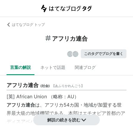
はてなブログ トップ
アフリカ連合
このタグでブログを書く
言葉の解説
ネットで話題
関連ブログ
アフリカ連合
(
社会
)
【
あふりかれんごう
】
[英]
African Union
（略称：
AU
）
アフリカ連合
は、アフリカ54カ国・地域が加盟する世
界最大級の地域機関である。本部はエチオピア首都の
ア
解説の続きを読む
ディスアベバ
。
日本が未承認の「
サハラ・アラブ民主共和国
」を含み、