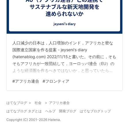
コンゴ民主共和国
サントメ・プリンシペ
ザンビア
シエラレオネ
ジブチ
人口減少の日本は，人口増加のインド，アフリカと密な
ジンバブエ
国際連立国家を作る提案 - jeyseni's diary
スーダン
(hatenablog.com) 2022/11/15と書いた。その前に，そも
スワジランド
そもアフリカが一致団結して，ヨーロッパ連合（EU）の
セーシェル
ような経済圏を作るべきではないか，と思っていたら，
赤道ギニア
アフリカ連合（AU）というのがすでに作られていること
#
アフリカ連合
#
フロンティア
を知った アフリカ連合（AU）｜外務省。2002年7月のこ
セネガル
とだという。 時期的に，日本が低迷の下り坂を転げ始め
ソマリア
たころである。アフリカ諸国に対して，明確なメッセー
タンザニア
はてなブログ
>
社会
>
アフリカ連合
ジを出すことはできなかったのではないか。それまで
チャド
はてなブログ タグとは
ヘルプ
開発ブログ
はてなブログトップ
は，先進国としてお高く留まって上から目線で見てい
中央アフリカ
た…
Copyright (C) 2001-
2026
Hatena.
チュニジア