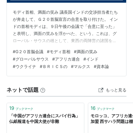
問題への対処、地域経済共同体（RECs）との連携強化
モディ首相、満面の笑み 議長国インドの交渉担当者たち
などとなっている。
が奔走して、Ｇ２０首脳宣言の合意を取り付けた。 イン
ドの首相モディは、９日午後の会議で「合意に至った」
活動目的
と表明し、満面の笑みを浮かべた、という。これは、グ
アフリカ諸国・諸国民間の一層の統一性・連帯の達
ローバル・サウスの雄として、東西の両陣営の諸国をふ
成
くむＧ２０を自国が牽引しえた、という権力者としての
#
G２０首脳会議
#
モディ首相
#
満面の笑み
自信の表出であったのであろう。 宣言では、ロシアのウ
アフリカの政治的・経済的・社会的統合の加速化
#
グローバルサウス
#
アフリカ連合
#
インド
クライナへの侵略にかんして、ロシアを名指しすること
アフリカの平和・安全保障・安定の促進
#
ウクライナ
#
ＢＲＩＣＳの
#
マルクス
#
資本論
は慎重に避けて、「すべての国は領土獲得のために武力
民主的原則と制度・国民参加・良い統治の促進
を行使してはならない」と明記できた。「核使用の脅し
持続可能な経済・社会・文化開発の促進
は許容できない」とも書いた。また、「国際的な食料・
ネットで話題
もっと見る
エネルギー安全保障にたいする戦争の悪影響」を…
などとなっている。
19
16
加盟国
ブックマーク
ブックマーク
「中国がアフリカ連合にスパイ行為」
モロッコ、アフリカ連
アルジェリア
仏紙報道を中国大使が非難
加盟 西サハラ問題は
アンゴラ