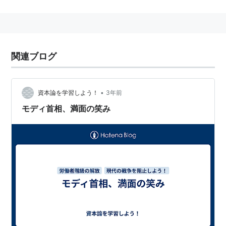
アフリカ大陸内で
モロッコ王国
のみ非加盟である。
1963年に設立された
アフリカ統一機構
（OAU)を発展さ
せた国際機関で、2002年7月に発足した。
発足以来、アフリカの地域統合・協力の中核として急速
関連ブログ
に機能・役割を拡大しており、特に平和・安全保障分野
で活動を強化している。
国連改革、気候変動、各種選挙等で統一の立場を形成
•
資本論を学習しよう！
3年前
し、G8や国連を始めとする国際社会は、アフリカの自
モディ首相、満面の笑み
助努力の現れとして
AU
を高く評価するようになってい
る。
2010年1月には、「アフリカ開発のための新パートナー
シップ」（NEPAD）を統合し、開発分野においてもそ
の役割を増大させている。
当面の課題は、南北スーダン問題やソマリア情勢等への
対処、「アフリカ待機軍」の完全運用化、憲法に則らな
い政権交代への対処、
AU
の機能強化、普遍的管轄権の