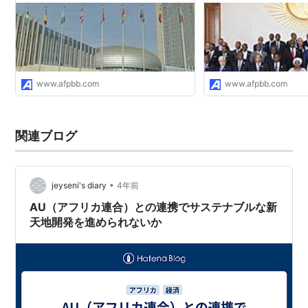
ウガンダ
エジプト
エチオピア
エリトリア
www.afpbb.com
www.afpbb.com
ガーナ
カーボヴェルデ
ガボン
関連ブログ
カメルーン
ガンビア
•
jeyseni's diary
4年前
ギニア
AU（アフリカ連合）との連携でサステナブルな新
ギニアビサウ
天地開発を進められないか
ケニア
コートジボワール
コモロ
コンゴ共和国