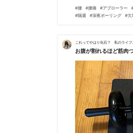
#
腰
#
腰痛
#
アブローラー
#
隔週
#
深夜ボーリング
#
欠
これってやはり化石？ 私のライフ
お腹が割れるほど筋肉つ