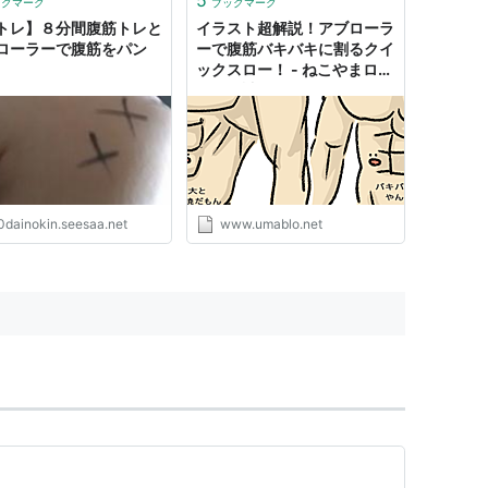
ックマーク
ブックマーク
トレ】８分間腹筋トレと
イラスト超解説！アブローラ
ローラーで腹筋をパン
ーで腹筋バキバキに割るクイ
ックスロー！ - ねこやまロー
カボ日誌
0dainokin.seesaa.net
www.umablo.net