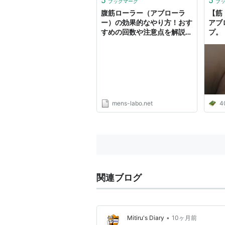
ブックマーク
ブ
腹筋ローラー（アブローラ
【筋
ー）の効果的なやり方！おす
アブ
すめの回数や注意点を解説｜
プ。
男性のイケてるを作る「メン
ズラボ」
mens-labo.net
4
関連ブログ
•
Mitiru's Diary
10ヶ月前