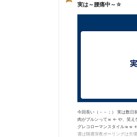
実は～腰痛中～☆
今回長い（－－；） 実は数日
肉がブルンってｗ ← や、笑え
グレコローマンスタイルｗｗ ←
週は隔週深夜ボーリングは欠場