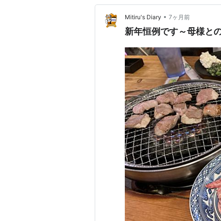
•
Mitiru's Diary
7ヶ月前
新年恒例です～母様と