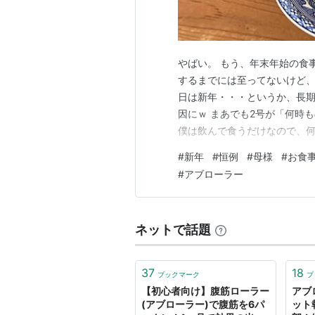
やばい。 もう、年末年始の食
するまでには至ってないけど、
日は新年・・・というか、長期
因にｗ まあでも2号が「何時
僕は飲んで食うだけなので、何
す（笑） と言うか、今日はひ
#
新年
#
恒例
#
母様
#
お食
言ってるわりにはソフトも山盛
#
アブローラー
ん、ローラー頑張ろう。。。 
ネットで話題
37
18
ブックマーク
ブ
【初心者向け】腹筋ローラー
アブ
(アブローラー)で腹筋を6パ
ット