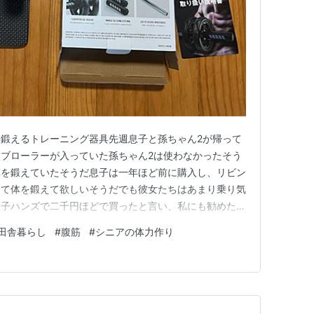
鍛えるトレーニング器具先週息子と孫ちゃん2が帰って
ブローラーが入っていた孫ちゃん2は使わなかったそう
体を鍛えていたそうだ息子は一年ほど前に購入し、リビン
って体を鍛えて欲しいそうだでも彼女たちはあまり乗り気
息子ハンズで二千円ほどで買ったと言い、私にも勧めたこ
もならないんだけど(笑)孫ちゃん2が、私のスマホの
田舎暮らし
#
腹筋
#
シニアの体力作り
てくれていたあまりにも色々あるから、どれにするか悩んだ
やトトさんがスイミング…