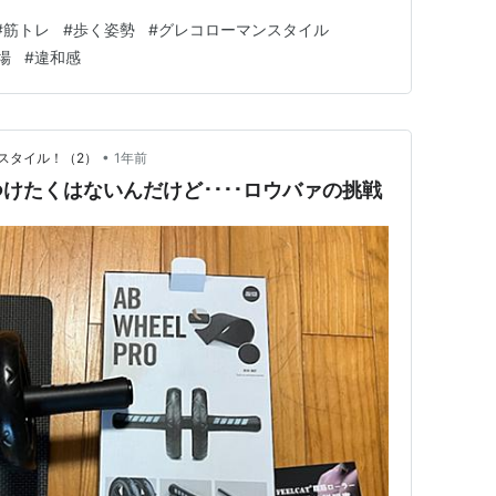
#
筋トレ
#
歩く姿勢
#
グレコローマンスタイル
場
#
違和感
•
スタイル！（2）
1年前
けたくはないんだけど････ロウバァの挑戦