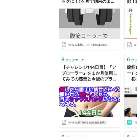
ックに！1ヶ月で効果の出る
部！
トレーニング方法を解説
www.birumendesu.com
w
8
6
ブックマーク
ブ
【チャレンジ144日目】『ア
腹筋
ブローラー』を１か月使用し
ー）
てみての感想と今後のプラン
｜初
について【胃全摘した私がシ
＆姿勢
ックスパックを目指すお話】
ポー
- 食べるをいかすライオン
www.illnessaosan.info
m
5
5