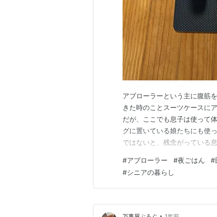
アブローラーという主に腹筋を
きた時のことスーツケースにア
だが、ここでも息子は使って
グに置いている娘たちにも使
ではないと、残念がっている
れが一万円だったら、買う気に
#
アブローラー
#
夜ごはん
#
Amazonを開いて検索かけ
#
シニアの暮らし
1週間結局お値段で決めた子供
•
万事屋ぶろぐ
1年前