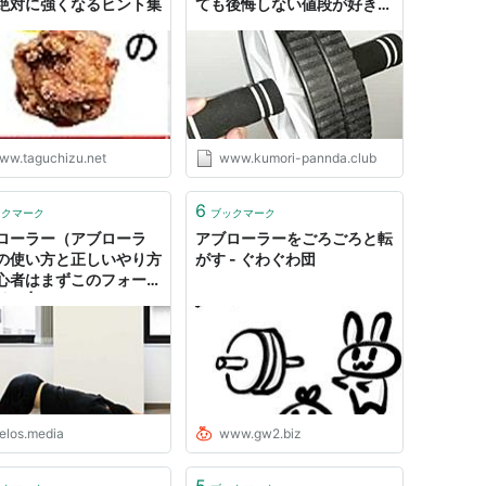
絶対に強くなるヒント集
ても後悔しない値段が好き
だ！ - 𝕂𝕌𝕄𝕆ℝ𝕀-𝔹𝕃𝕆𝔾'𝕊
ww.taguchizu.net
www.kumori-pannda.club
6
ックマーク
ブックマーク
ローラー（アブローラ
アブローラーをごろごろと転
の使い方と正しいやり方
がす - ぐわぐわ団
心者はまずこのフォーム
！ | トレーニング ×ス
ツ『MELOS』
elos.media
www.gw2.biz
5