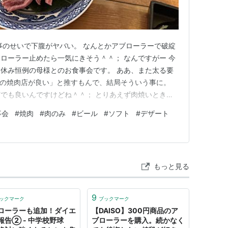
事のせいで下腹がヤバい。 なんとかアブローラーで破綻
ローラー止めたら一気にきそう＾＾； なんですがー 今
休み恒例の母様とのお食事会です。 ああ、また太る要
もの焼肉店が良い」と推すもんで、結局そういう事に。
でも良いんですけどね＾＾； とりあえず肉焼いときま
たすら肉でした。 野菜・・・焼いたっけ？＾＾； 太ると
事会
#
焼肉
#
肉のみ
#
ビール
#
ソフト
#
デザート
り食べて デザートもしっかり食べてきました。。。 う
そんなこんなで…
もっと見る
9
ックマーク
ブックマーク
ローラーも追加！ダイエ
【DAISO】300円商品のア
報告② - 中学校野球
ブローラーを購入。続かなく