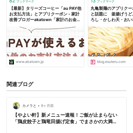
82
13
ブックマーク
ブックマーク
【最新】タリーズコーヒー「au PAY他
丸亀製麺のアプリクー
お支払方法」とアプリクーポン - 家計
と話題に 釜揚げうど
改善ブロガーakatown「家計のお金と
ろし・かしわ天・おいな
心を支える帳簿」
ま起稿
www.akatown.jp
blog.esuteru.com
関連ブログ
•
カメラと
9ヶ月前
【やよい軒】新メニュー速報！ご飯が止まらない
「鶏皮餃子と鶏竜田揚げ定食」でまさかの大満
足！食後の「30円の悔しさ」を乗り越える賢い利