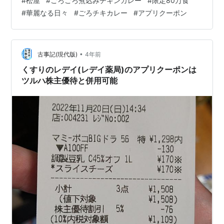
#
松屋
#
ごろごろ煮込みチキンカレー
#
限定80万食
を繰り返しますが一定の食材を確保出来るか否かがその
#
華麗なる日々
#
ごろチキカレー
#
アプリクーポン
都度その都度ということなんでしょうか･･？ 私が知る必
要はありませんが･･「ごろチキ」ファンとしては気にな
るところです^^; おおお～～(#^^#)松屋アプリのクーポン
にもちゃんと、「ごろチキ」が…
•
古事記(現代版)
4年前
くすりのレデイ(レデイ薬局)のアプリクーポンは
ツルハ株主優待と併用可能