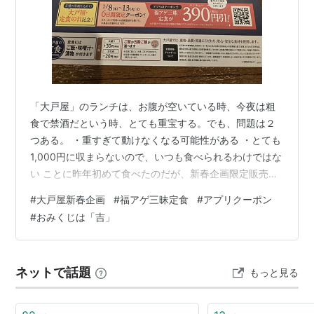
「大戸屋」のランチは、お腹が空いている時、今夜は粗
食で禁酒だという時、とても重宝する。でも、問題は２
つある。 ・重すぎて動けなくなる可能性がある ・とても
1,000円に収まらないので、いつも食べられるわけではな
い ことに昨年初めて食べたのだが、新春企画限定販売
（売切れ御免）の贅沢定食（*1）は、美味しいうえに重
#
大戸屋新春企画
#
福アゲ三昧定食
#
アプリクーポン
くて高い。大海老フライ・スコッチエッグ・ヒレカツの
#
おみくじは「吉」
盛り合わせ定食で1,750円だった。そして、その悪魔のよ
うな企画が今年もあることを知った。しばらく迷ったの
だが、今年も食べよう、昨年は売り切れ寸前ギリギリに
ネットで話題
もっと見る
入店したので、今年は余裕を持っていこうと決めた。 13
日までなら、アプリクーポンで…