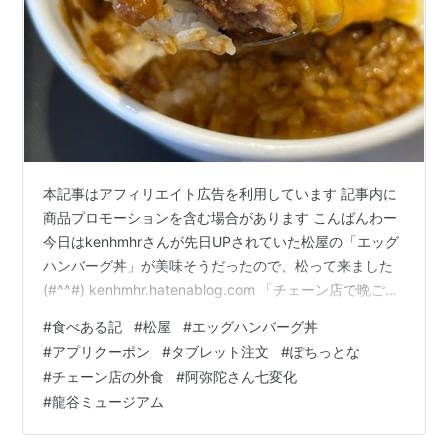
本記事はアフィリエイト広告を利用しています 記事内に
商品プロモーションを含む場合があります こんばんわー
今日はkenhmhrさんが先日UPされていた松屋の「エッグ
ハンバーグ丼」が美味そうだったので、松って来ました
(#^^#) kenhmhr.hatenablog.com 「チェーン店で晩ごは
ん。」をチェックすれば、今あのチェーン店ではこんな
#
食べある記
#
松屋
#
エッグハンバーグ丼
スポットメニューを展開しているぞ、というのが丸わか
#
アプリクーポン
#
タブレット注文
#
ぽちっとな
りなのでいつも有難く美味しそうな情報源として日々楽
#
チェーン店の外食
#
阿弥陀さん七変化
しく拝見させていただいております(^^) 今回は水戸で初
#
龍谷ミュージアム
松屋です！ 各席の前に設置されているタブレットで注
文、仕上がりの呼び出しがあるタイプのお店で初体験