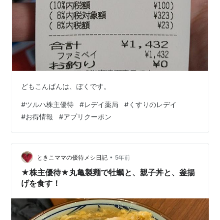
どもこんばんは、ぼくです。
#
ツルハ株主優待
#
レデイ薬局
#
くすりのレデイ
#
お得情報
#
アプリクーポン
•
ときこママの優待メシ日記
5年前
★株主優待★丸亀製麺で牡蠣と、親子丼と、釜揚
げを食す！