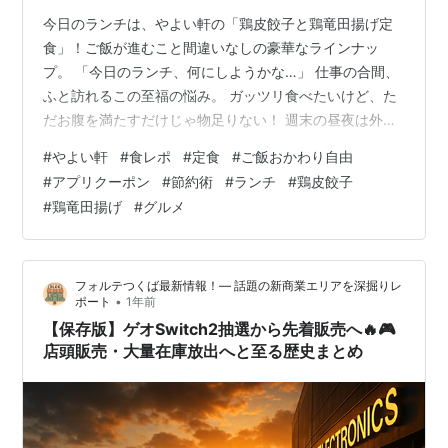
用術
今日のランチは、やよい軒の「鶏皮餃子と鶏竜田揚げ定
食」！ご飯が進むこと間違いなしの豪華なラインナッ
プ。 「今日のランチ、何にしようかな…」 仕事の合間、
ふと訪れるこの至福の悩み。 ガッツリ食べたいけど、た
だお腹を満たすだけじゃ物足りない！ 週末の昼夜は外食
で済ませることが多く、ほぼ毎週やよい軒に通う私です
#
やよい軒
#
食レポ
#
定食
#
ご飯おかわり自由
が、せっかくなら賢くお得に楽しみたいと常に考えてい
#
アプリクーポン
#
節約術
#
ランチ
#
鶏皮餃子
ます。 そんな時、私の脳裏に浮かんだのは、「ご飯おか
#
鶏竜田揚げ
#
グルメ
わり自由」という、食いしん坊の心を鷲掴みにする魅惑
の響き…そして、やよい軒から新登場したばかりの話題
の定食です！ 今回は、私がやよい軒で体験した新メニュ
フォルテつくば最新情報！— 話題の新商業エリアを深掘りレ
ー「鶏皮餃子と鶏竜田揚げの定食」の衝撃的…
•
ポート
1年前
【保存版】ゲオSwitch2抽選から先着販売へ🔥🎮
店頭販売・大量在庫放出へと至る歴史まとめ