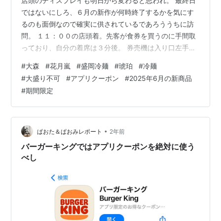
店頭のディスプレイも明日から変わると思われ。 最終日
ではないにしろ、６月の新作が何時終了するかを気にす
るのも面倒なので確実に供されているであろううちに訪
問。 １１：００の店頭着。先客が食券を買うのに手間取
っており、自分の着席は３分後。 券売機は入り口左手。
食したのは盛岡冷麺 琥珀値段は９８０円。 「大盛り不
#
大森
#
花月嵐
#
盛岡冷麺
#
琥珀
#
冷麺
可」とも書かれている。 今回もクーポンは味玉をお願い
#
大盛り不可
#
アプリクーポン
#
2025年6月の新商品
する。 先日『ぴょんぴょん舎』でも《冷麺》を食べたの
#
期間限定
は、比較したかったとの思惑もあり。 １２分と意外と待
って、一式が四角い盆にセットされ供される。 具材が別
添なのは、「先ずはスープと麺を味わって欲しいから」
とリーフレットには書かれている。…
•
ぱおた＆ぱおみレポート
2年前
バーガーキングではアプリクーポンを絶対に使う
べし