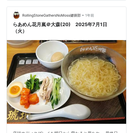
です！🚀 これって、実はゲーム業界史上でも超画期的な
出来事なんですよ✨ この記事では、ゲオのSwitch2販売
がどん…
•
RollingStoneGathersNoMoss健啖部
1年前
らあめん花月嵐＠大森(20) 2025年7月1日
（火）