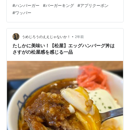
感のある「ワッパー」シリーズが人気商品ですが、通常
#
ハンバーガー
#
バーガーキング
#
アプリクーポン
のハンバーガーや期間限定メニューも販売しています。
#
ワッパー
「ワッパー」シリーズや期間限定メニューは全体的にか
なりボリューム感があり、他のハンバーガーチェーンの
セットでは物足りない方でも満足感があると思います。
バーガーキング®公式サイト アプリクーポンとは バーガ
•
うめじろうのええじゃないか！
2年前
ーキングでは公式アプリを配信していて、…
たしかに美味い！【松屋】エッグハンバーグ丼は
さすがの松屋感を感じる一品