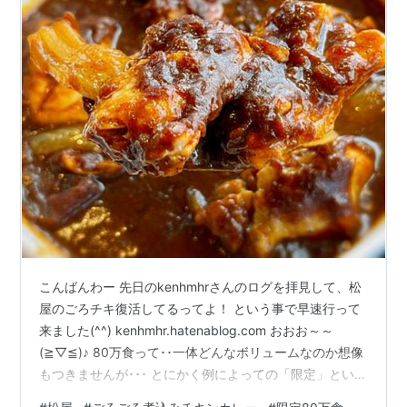
こんばんわー 先日のkenhmhrさんのログを拝見して、松
屋のごろチキ復活してるってよ！ という事で早速行って
来ました(^^) kenhmhr.hatenablog.com おおお～～
(≧▽≦)♪ 80万食って･･一体どんなボリュームなのか想像
もつきませんが･･･ とにかく例によっての「限定」という
ことだけは解る！笑 ってか･･「ごろチキ」はいつも限定