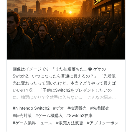
画像はイメージです 「また抽選落ちた…😭 ゲオの
Switch2、いつになったら普通に買えるの？」 「先着販
売に変わったって聞いたけど、本当？どうやって買えば
いいの？💦」 「子供にSwitch2をプレゼントしたいの
に、抽選ばかりで全然手に入らない…」 こんなお悩み、
めちゃくちゃよくわかります！😢 こんにちは！編集部デ
#
Nintendo Switch2
#
ゲオ
#
抽選販売
#
先着販売
スクです♪ 2025年7月、ゲームファンの間で話題沸騰の大
#
転売対策
#
ゲーム機購入
#
Switch2在庫
ニュースが飛び込んできました🎉 なんと、あの「ゲオ」
#
ゲーム業界ニュース
#
販売方法変更
#
アプリクーポン
がSwitch2の販売方法を抽選から先着販売に大転換したん