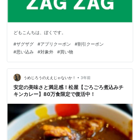
どもこんちは、ぼくです。
#
ザグザグ
#
アプリクーポン
#
割引クーポン
#
思い込み
#
対象外
#
買い物
•
うめじろうのええじゃないか！
3年前
安定の美味さと満足感！松屋【ごろごろ煮込みチ
キンカレー】80万食限定で復活中！