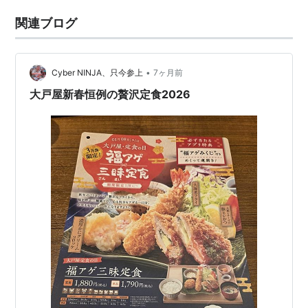
関連ブログ
•
Cyber NINJA、只今参上
7ヶ月前
大戸屋新春恒例の贅沢定食2026