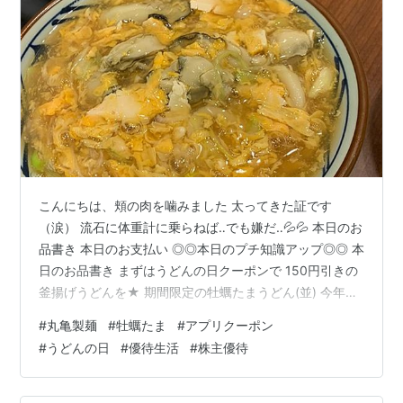
こんにちは、頬の肉を噛みました 太ってきた証です
（涙） 流石に体重計に乗らねば‥でも嫌だ‥💦💦 本日のお
品書き 本日のお支払い ◎◎本日のプチ知識アップ◎◎ 本
日のお品書き まずはうどんの日クーポンで 150円引きの
釜揚げうどんを★ 期間限定の牡蠣たまうどん(並) 今年は
牡蠣が6個だそう 久しぶりの親子丼(大) 足りるかな？と
#
丸亀製麺
#
牡蠣たま
#
アプリクーポン
思って大にしましたが 子供があまり食べずで 釜揚げうど
#
うどんの日
#
優待生活
#
株主優待
んも食べる羽目に(￣▽￣) お腹がいっぱいです…… 本日
のお支払い 釜揚げ(並) 290円 ×２ 鶏親子丼(大) 520円 牡
蠣たまあんかけ(並) 690円 ちくわ天 120円 ×２ 合計で