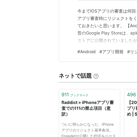
今までiOSアプリの審査は何回
アプリ審査時にリジェクトを
ておきたいと思います。 【Andr
昔のGoogle Play Sto
ストアに公開されていました
なりました。しかも、コロナ
#
Android
#
アプリ開発
#
リ
多いように感じます。（体感
２〜３時…
ネットで話題
911
496
ブックマーク
fladdict » iPhoneアプリ審
【20
査での111の禁止項目（意
プリ
訳）
め |
ついに明らかになった、iPhone
アプリのリジェクト基準条項。
Engadetが公開したPDFをベース