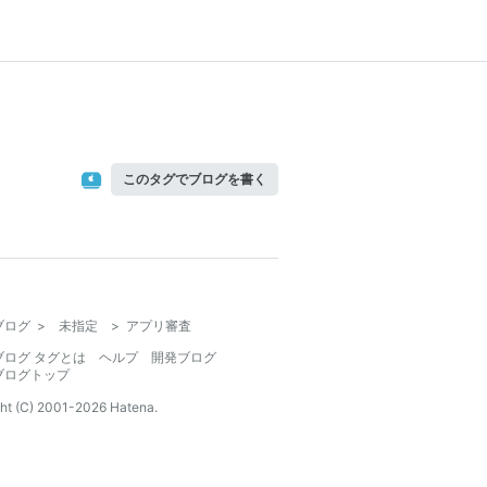
このタグでブログを書く
ブログ
>
未指定
>
アプリ審査
ブログ タグとは
ヘルプ
開発ブログ
ブログトップ
ht (C) 2001-
2026
Hatena.