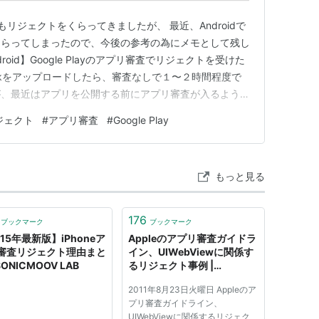
もリジェクトをくらってきましたが、 最近、Androidで
くらってしまったので、今後の参考の為にメモとして残し
oid】Google Playのアプリ審査でリジェクトを受けた
reは、apkをアップロードしたら、審査なしで１〜２時間程度で
が、最近はアプリを公開する前にアプリ審査が入るように
の影響なのか、このアプリ審査に結構時間がかかる場合が
ジェクト
#
アプリ審査
#
Google Play
としては新規のアプリ登録で１〜２日、アップデートで
もっと見る
176
ブックマーク
ブックマーク
15年最新版】iPhoneア
Appleのアプリ審査ガイドラ
審査リジェクト理由まと
イン、UIWebViewに関係す
 SONICMOOV LAB
るリジェクト事例 |
MemeTodo
2011年8月23日火曜日 Appleのア
プリ審査ガイドライン、
UIWebViewに関係するリジェク