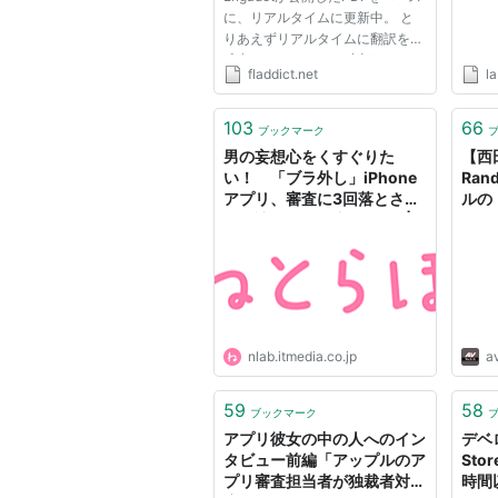
に、リアルタイムに更新中。 と
りあえずリアルタイムに翻訳を作
成中。 おもいっきり意訳なの
fladdict.net
l
で、間違いの指摘や突っ込みはコ
メント欄かTwitterでお願いしま
す。 ＜このリストは、2010年9
103
66
ブックマーク
月10日現在のものです。また意訳
男の妄想心をくすぐりた
【西
なので、...
い！ 「ブラ外し」iPhone
Ran
アプリ、審査に3回落とされ
ルの
ても諦めない理由（1/2） |
から
ねとらぼ
nlab.itmedia.co.jp
a
59
58
ブックマーク
アプリ彼女の中の人へのイン
デベ
タビュー前編「アップルのア
St
プリ審査担当者が独裁者対
時間