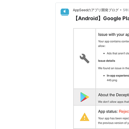
•
AppSeedのアプリ開発ブログ
5年
【Android】Googl