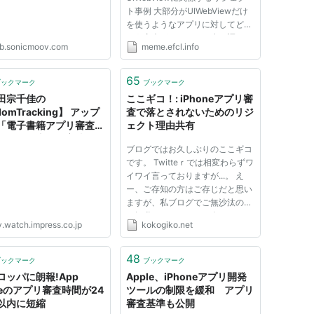
ト事例 大部分がUIWebViewだけ
を使うようなアプリに対してどう
いう審査があるのかを少し調べ
ab.sonicmoov.com
meme.efcl.info
た。 まずは Appleによる審査ガイ
ドライン
https://developer.apple.com/app
65
ブックマーク
ブックマーク
store/resources/approval/guideli
田宗千佳の
ここギコ！: iPhoneアプリ審
nes 日本語訳 英文と並んでいて...
domTracking】 アップ
査で落とされないためのリジ
「電子書籍アプリ審査」
ェクト理由共有
見る電子書籍の実情
ブログではお久しぶりのここギコ
です。 Twitteｒでは相変わらずワ
イワイ言っておりますが...。 え
ー、ご存知の方はご存じだと思い
ますが、私ブログでご無沙汰の間
に転職いたしまして、今はケータ
v.watch.impress.co.jp
kokogiko.net
イ国盗りではなく、ちずぶらりと
いうiPhoneアプリを作成してお
ります。 PerlerからObjective-
48
ブックマーク
ブックマーク
Cer?に転身していろいろやって...
ロッパに朗報!App
Apple、iPhoneアプリ開発
oreのアプリ審査時間が24
ツールの制限を緩和 アプリ
以内に短縮
審査基準も公開