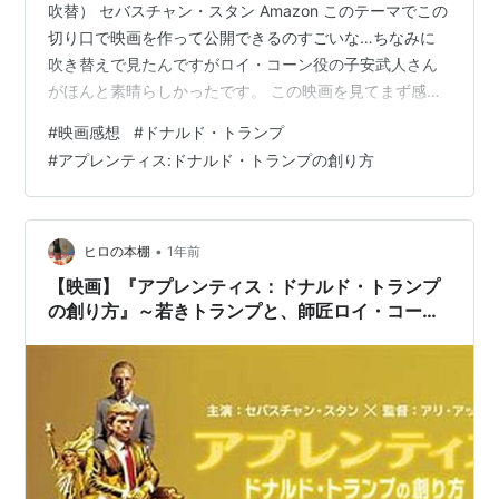
吹替） セバスチャン・スタン Amazon このテーマでこの
切り口で映画を作って公開できるのすごいな…ちなみに
吹き替えで見たんですがロイ・コーン役の子安武人さん
がほんと素晴らしかったです。 この映画を見てまず感じ
たのは ”石原慎太郎氏とすごい似てるな” ってことでし
#
映画感想
#
ドナルド・トランプ
た。 名家の生まれで才能豊かでたくさんの人に愛され嫌
#
アプレンティス:ドナルド・トランプの創り方
われ ゲイコミュニティーの近くでゲイ男性に可愛がられ
てキャリア初期を築くけど本人はノンケで子だくさん 自
分を可愛がってくれたメンター的な男性はショッキング
な死を迎えて 優秀な兄弟がいるけど早くに亡くなって 強
•
ヒロの本棚
1年前
い言葉を使うのが上手くて…
【映画】『アプレンティス：ドナルド・トランプ
の創り方』～若きトランプと、師匠ロイ・コー
ン。純朴だった青年実業家が、怪物になるまでの
軌跡～