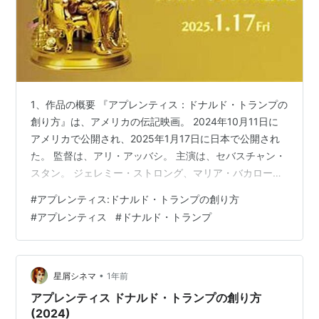
1、作品の概要 『アプレンティス：ドナルド・トランプの
創り方』は、アメリカの伝記映画。 2024年10月11日に
アメリカで公開され、2025年1月17日に日本で公開され
た。 監督は、アリ・アッバシ。 主演は、セバスチャン・
スタン。 ジェレミー・ストロング、マリア・バカローヴ
ァらが出演している。 上映時間は123分。 若きドナル
#
アプレンティス:ドナルド・トランプの創り方
ド・トランプが、師となる人物を得て、のし上がってい
#
アプレンティス
#
ドナルド・トランプ
く。 2、あらすじ 1980年代、父親の不動産会社を手伝う
若き実業家だったドナルド・トランプはまだ何者でもな
く、気弱で繊細な性格だった。 父の会社も政府に訴えら
れて破産寸前に。 そのピンチを救うべく、高級クラブで
•
星屑シネマ
1年前
知り合った…
アプレンティス ドナルド・トランプの創り方
(2024)