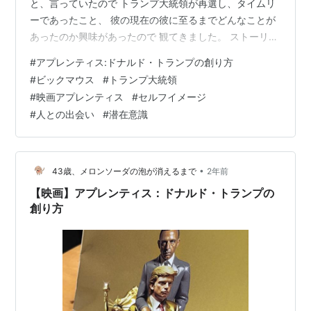
と、言っていたので トランプ大統領が再選し、タイムリ
ーであったこと、 彼の現在の彼に至るまでどんなことが
あったのか興味があったので 観てきました。 ストーリー
若き日のドナルド・トランプと彼のメンターである弁護
#
アプレンティス:ドナルド・トランプの創り方
士ロイ・コーンとの関係を描いています。 物語は、1970
#
ビックマウス
#
トランプ大統領
年代から1980年代にかけて、父親の不動産業を継いだ若
#
映画アプレンティス
#
セルフイメージ
きトランプが、ニューヨークの高級クラブで弁護士ロ
#
人との出会い
#
潜在意識
イ・コーンと出会う場面から始まります。コーンは、か
なり強引な手法で名を馳せた弁護士です。 彼はトランプ
に成功のための3つのルール…
•
43歳、メロンソーダの泡が消えるまで
2年前
【映画】アプレンティス：ドナルド・トランプの
創り方