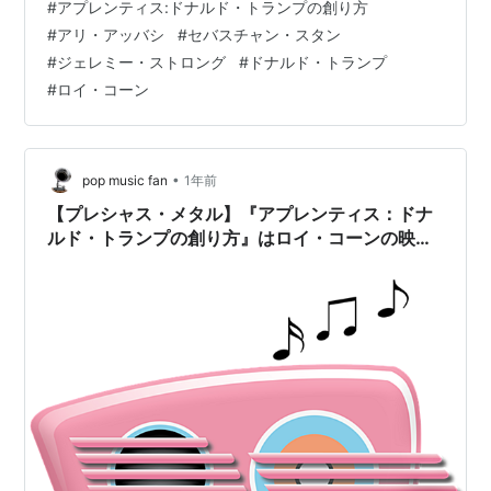
#
アプレンティス:ドナルド・トランプの創り方
代のトランプなんて、気弱で可愛いくらい（笑） セバス
#
アリ・アッバシ
#
セバスチャン・スタン
チャン・スタンの演技がまた素晴らしくて 歩き方や喋り
#
ジェレミー・ストロング
#
ドナルド・トランプ
方はもちろん 髪の毛を触る、瞳や口の動作という細かな
#
ロイ・コーン
癖まで完全コピー あまりに似すぎて全て実話かと思って
しまうくらいです セバスチャン・スタンがこれだけ凄い
ことをして…
•
pop music fan
1年前
【プレシャス・メタル】『アプレンティス：ドナ
ルド・トランプの創り方』はロイ・コーンの映画
だった