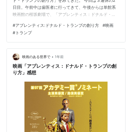
ド・トランプの創り方」をみてきた。 今日は３連休の2
日目。午前中は歯医者に行ってきて、午後からは単館系
映画館の桜坂劇場で、「アプレンティス：ドナルド・ト
ランプの創り方」をみてきた。 www.trump-movie.jp ち
#
アプレンティス:ドナルド・トランプの創り方
#
映画
ょっと、この作品についてはアフターシックスジャンク
#
トランプ
ション2の「宇多丸のムービー・ウォッチメン」で作品評
を聞いていてすごく気になってたのである。現アメリカ
４７代大統領のドナルド・トランプの自叙伝などを参考
にして、どんな風にしてトランプがああいう性格になっ
•
映画のある世界で
1年前
たのか？ というのを描い…
映画「アプレンティス：ドナルド・トランプの創
り方」感想