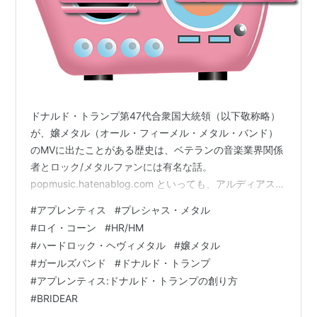
ドナルド・トランプ第47代合衆国大統領（以下敬称略）
が、嬢メタル（オール・フィーメル・メタル・バンド）
のMVに出たことがある歴史は、ベテランの音楽業界関係
者とロック/メタルファンには有名な話。
popmusic.hatenablog.com といっても、アルディアスで
も、シンティアでも、BRIDEARでもなくて、1980年代の
#
アプレンティス
#
プレシャス・メタル
アメリカのヘアメタルのプレシャス・メタルというバン
#
ロイ・コーン
#
HR/HM
ド。 当時のアメリカのオール・フィーメール・メタル・
#
ハードロック・ヘヴィメタル
#
嬢メタル
バンドといえば、VIXEN（ヴィクセン）、ファントム・
#
ガールズバンド
#
ドナルド・トランプ
ブルー、プレシャス・メタルだと思うがどうでしょう？
#
アプレンティス:ドナルド・トランプの創り方
VIXEN（ヴィクセン）は、ヒット曲をそれこそ現代の日
#
BRIDEAR
本のオール…