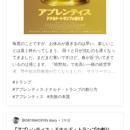
毎度のことですが、お休みが過ぎるのは早い。楽しいこ
とは直ぐ終わってしまう。 段々と日が沈むのも遅くなっ
てきました。まだまだ寒いですけど、春が近づいてきて
いるのは感じます。 『暗黙知』で名高い一橋の経営学
者、野中郁次郎教授が亡くなりました。 サラリーマンな
ら誰もが読んでる？(笑)『失敗の本質』は確かに名著で
#
トランプ
す。太平洋戦争中の日本軍の悲惨な失敗の数々を経営学
#
アプレンティス:ドナルド・トランプの創り方
的に分析したこの本は面白くて、ためになる。失敗の本
#
アプレンティス
#
失敗の本質
質作者:戸部 良一,寺本 義也,鎌田 伸一,杉之尾 孝生,村井
友秀,野中 郁次郎ダイヤモンド社Amazon この本を読む
と、日本的な組織の宿痾は太平洋戦争当時から今に至る
まで全く変わっていない…
•
@GB19940919’s diary
2年前
『アプレンティス：ドナルド・トランプの創り