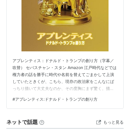
アプレンティス：ドナルド・トランプの創り方（字幕／
吹替） セバスチャン・スタン Amazon 江戸時代などでは
権力者の話を勝手に時代や名前を替えてごまかして上演
していたときくが、こちら、現存の政治家をこんなにば
っちり描いて大丈夫なのか、その度胸にまず驚く。描か
れている事柄のことも気になって、いつも軽挙な映画評
#
アプレンティス:ドナルド・トランプの創り方
はしない宇多丸さんなにかいってないかと調べる。
www.tbsradio.jp かなりしっかり調べての発言、信用で
きると思うのだけど、現実の方がエグかったりすると
ネットで話題
もっと見る
か！ 映画のタイトルになっている「アプレンティス」と