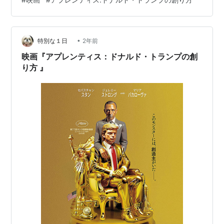
に教えた弁護士ロイコーンの物語が描かれている。 勝つ
ための3つのルールについて簡単に。 ・ルール1 攻撃、攻
撃、攻撃 ・ルール2 非を絶対に認めるな ・ルール3 勝利
•
を主張し続けろ（『アプレンティス:ドナルド・トランプ
特別な１日
2年前
の創り方』公式サイトより） トランプは一流の実業家へ
映画『アプレンティス：ドナルド・トランプの創
となっていくが、や…
り方 』