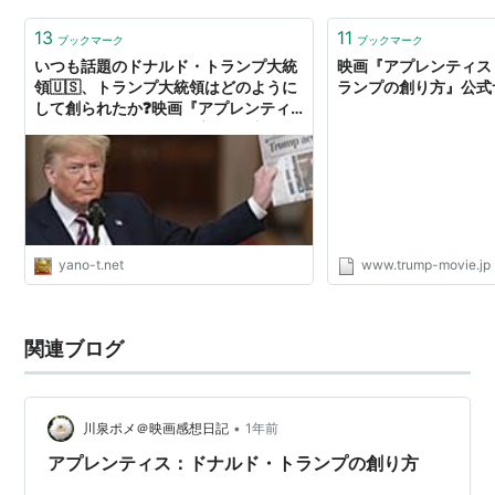
いうのは、ドナルド・トランプが一度破産してからまた
世間に名を売ったリアリティ…
13
11
ブックマーク
ブックマーク
いつも話題のドナルド・トランプ大統
映画『アプレンティス
領🇺🇸、トランプ大統領はどのように
ランプの創り方』公式
して創られたか❓️映画『アプレンティ
ス：ドナルド・トランプの創り方』で
のぞいてみませんか⁉️ 《めちゃ推しプ
ライムビデオ》 - YANO-T’ｓ blog
yano-t.net
www.trump-movie.jp
関連ブログ
•
川泉ポメ＠映画感想日記
1年前
アプレンティス：ドナルド・トランプの創り方