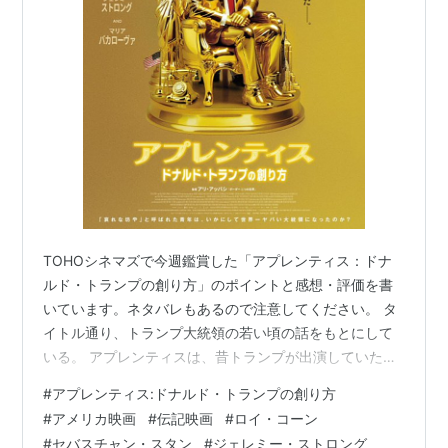
TOHOシネマズで今週鑑賞した「アプレンティス：ドナ
ルド・トランプの創り方」のポイントと感想・評価を書
いています。ネタバレもあるので注意してください。 タ
イトル通り、トランプ大統領の若い頃の話をもとにして
いる。 アプレンティスは、昔トランプが出演していたリ
アリティ番組の名前。（若者を集めて、議論させてトラ
#
アプレンティス:ドナルド・トランプの創り方
ンプがお前はクビだ！って言う番組） 意味は「見習
#
アメリカ映画
#
伝記映画
#
ロイ・コーン
い」。 あらすじ 舞台は１９６０年代のアメリカ。２０代
#
セバスチャン・スタン
#
ジェレミー・ストロング