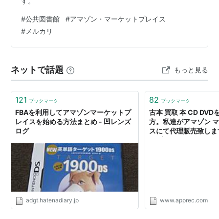
す。
#
公共図書館
#
アマゾン・マーケットプレイス
#
メルカリ
ネットで話題
もっと見る
121
82
ブックマーク
ブックマーク
FBAを利用してアマゾンマーケットプ
古本 買取 本 CD D
レイスを始める方法まとめ - 凹レンズ
方。私達がアマゾン 
ログ
スにて代理販売致しま
アプレック
adgt.hatenadiary.jp
www.apprec.com