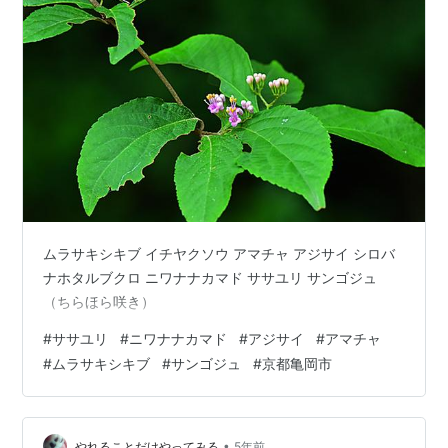
ムラサキシキブ イチヤクソウ アマチャ アジサイ シロバ
ナホタルブクロ ニワナナカマド ササユリ サンゴジュ
（ちらほら咲き）
#
ササユリ
#
ニワナナカマド
#
アジサイ
#
アマチャ
#
ムラサキシキブ
#
サンゴジュ
#
京都亀岡市
•
やれることだけやってみる
5年前