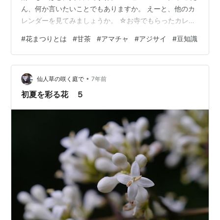
ん、何か言いたいことでもありますか。 えーと、他のカ
レンダーを見てみましょうか。 ☆お寺でもらったカレン
ダー さすがに書いてありますね。 灌仏会（かんぶつ
#
花まつりとは
#
甘茶
#
アマチャ
#
アジサイ
#
豆知識
え）・花まつり。 ４月８日は、 お釈迦さまの誕生日で
す。 ▇ お釈迦さまの誕生 ＊今から２５００年ほど前。
＊シャカ族の王様のお妃、マーヤーさんの夢に白い象が
•
現れた。 ＊白い蓮の花を鼻に持った象は、マーヤーさん
仙人草の咲く庭で
7年前
の右脇に入った。 ＊マーヤーさん、ご懐妊。 ＊ルンビニ
初夏を彩る花 ５
の庭園で散策中に…