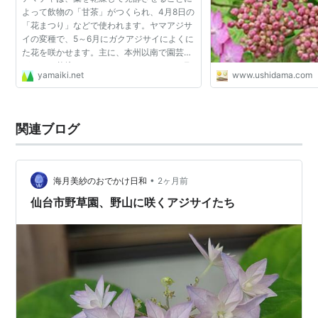
よって飲物の「甘茶」がつくられ、4月8日の
「花まつり」などで使われます。ヤマアジサ
イの変種で、5～6月にガクアジサイによくに
た花を咲かせます。主に、本州以南で園芸品
種として栽培されています。 こちらは、6月
yamaiki.net
www.ushidama.com
中旬に撮ったアマチャ（甘茶）の花です。 写
真のように、ガク...
関連ブログ
•
海月美紗のおでかけ日和
2ヶ月前
仙台市野草園、野山に咲くアジサイたち