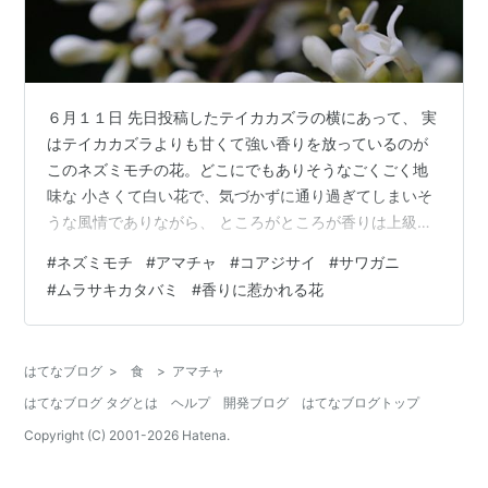
６月１１日 先日投稿したテイカカズラの横にあって、 実
はテイカカズラよりも甘くて強い香りを放っているのが
このネズミモチの花。どこにでもありそうなごくごく地
味な 小さくて白い花で、気づかずに通り過ぎてしまいそ
うな風情でありながら、 ところがところが香りは上級！
上級って何と比べてかは意味不明ではあるものの（笑）
#
ネズミモチ
#
アマチャ
#
コアジサイ
#
サワガニ
とにかく通り過ぎる時の芳香といい、実際に花に近づい
#
ムラサキカタバミ
#
香りに惹かれる花
て匂いを嗅ぐ、 というより吸い込むと、思わず頭が香り
とともにスパイラルを描きながら 上っていく感じ・・・
なのです。 生垣などにも使われていそうな木なので、６
はてなブログ
>
食
>
アマチャ
月上旬頃にどこかの家の側を 通りかかって、濃密な甘い
はてなブログ タグとは
ヘルプ
開発ブログ
はてなブログトップ
香りに包まれたらネズミモチか…
Copyright (C) 2001-
2026
Hatena.