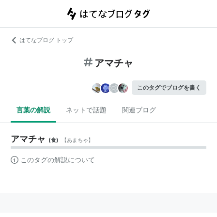
はてなブログ トップ
アマチャ
このタグでブログを書く
言葉の解説
ネットで話題
関連ブログ
アマチャ
(
食
)
【
あまちゃ
】
このタグの解説について