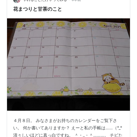
花まつりと甘茶のこと
４月８日。 みなさまがお持ちのカレンダーをご覧下さ
い。 何か書いてありますか？ えーと私の手帳は……（°_°
清々しいほどに真っ白ですね。 ＾・_・＾………。 チビた