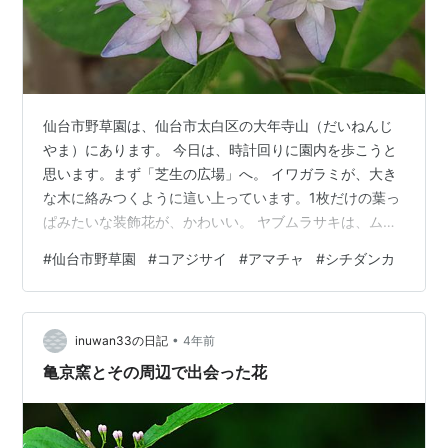
仙台市野草園は、仙台市太白区の大年寺山（だいねんじ
やま）にあります。 今日は、時計回りに園内を歩こうと
思います。まず「芝生の広場」へ。 イワガラミが、大き
な木に絡みつくように這い上っています。1枚だけの葉っ
ぱみたいな装飾花が、かわいい。 ヤブムラサキは、ムラ
サキシキブの仲間。全体が細かい毛に覆われています。
#
仙台市野草園
#
コアジサイ
#
アマチャ
#
シチダンカ
大きな葉の陰に隠れて、花や実は下向きにつきます。ム
ラサキシキブと比べると、少し野暮ったくて、控えめな
花です。 総苞片 5枚のドクダミを見つけました。四つ葉
•
のクローバーを見つけたみたいな気分！ ヤマボウシが、
inuwan33の日記
4年前
白からピンクへ。 ヨコグラノキの花が開き始めました。
亀京窯とその周辺で出会った花
牧野富太郎博士が、高知県の横倉山で…