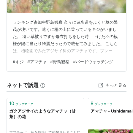
ランキング参加中野鳥観察 久々に遊歩道を歩くと草の繁
茂が凄いです。遠くに柵の上に乗っているキジがいまし
た。 凄い草被りですが母衣打ちをした時、上げた羽の模
様が陽に当たり綺麗だったので載せてみました。 こちら
は、植物園でみたアジサイ科のアマチャです。プレート
にはアジサイ科アジサイ属花祭りでお釈迦様にかけるあ
#
キジ
#
アマチャ
#
野鳥観察
#
バードウォッチング
のお茶になるアマチャです。他のガクアジサイよりも葉
が薄い感じでした。 パソコンで見返したら周りの装飾花
がみんな下向きでした。 もう終わりかけですかね。 傍に
ネットで話題
もっと見る
あったこのガクアジサイは盛りでしたよ。 ランキング参
加中野鳥観察今日は以上です。 最後まで見ていただき有
り難うございました。
10
8
ブックマーク
ブックマーク
ガクアジサイのようなアマチャ（甘
アマチャ - Ushidama 
茶）の花
アマチャは、葉を乾燥して発酵させることに