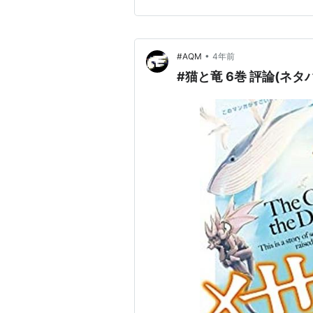
ンガ例 ※タップで確認 史上
•
#AQM
4年前
#猫と竜 6巻 評論(ネタ