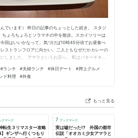
んでいます） 昨日の記事のちょっとした続き。 スタジ
、ちょろちょろとソラマチの中を散歩。スカイツリーは
今回はいいかなって。気づけば10時45分頃でお昼食べ
ずレストランフロアに向かい。二人ともなぜだかカレーの
にしました。 アマラというお店へ。 私はバターチキン
ンは食べても問題ないとはネットに書いてあったのです
#
ランチ
#
夫婦ランチ
#
休日デート
#
押上グルメ
ナンをあげて。 夫はなんだかすごい豪勢に見えるセッ
ンド料理
#
外食
いました♪ バターチ…
もっと見る
7
ックマーク
ブックマーク
神転生３リマスター攻略
実は嘘だった!? 外国の都市
4】ギンザへ行くつもり
伝説「オオカミ少女アマラと