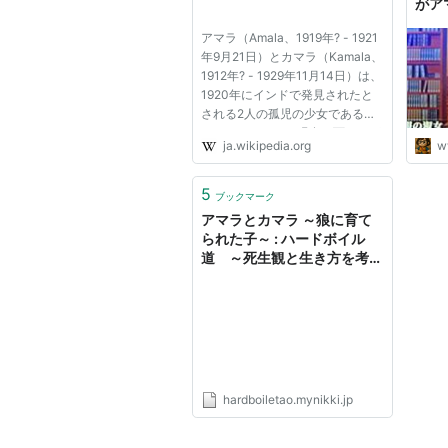
がア
起こり
アマラ（Amala、1919年? - 1921
あき
年9月21日）とカマラ（Kamala、
1912年? - 1929年11月14日）は、
1920年にインドで発見されたと
される2人の孤児の少女である。
アマラとカマラは現在の西ベンガ
ja.wikipedia.org
w
ル州ミドナプール（Midnapore）
付近で発見され、孤児院を運営す
るキリスト教伝道師ジョセフ・シ
5
ブックマーク
ング（Joseph Amrito Lal
アマラとカマラ ～狼に育て
Singh）...
られた子～ : ハードボイル
道 ～死生観と生き方を考え
て～
hardboiletao.mynikki.jp