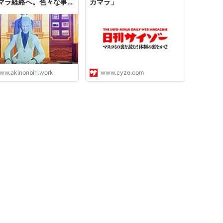
マラ経絡へ。色々な事が
カマラ」
すぎて迷います(^^; -
ののんびりゲームブログ
ww.akinonbiri.work
www.cyzo.com