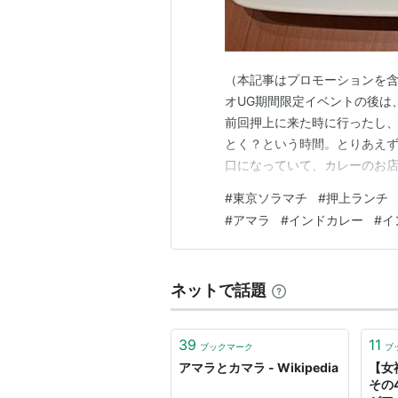
（本記事はプロモーションを含
オUG期間限定イベントの後は
前回押上に来た時に行ったし、
とく？という時間。とりあえ
口になっていて、カレーのお店
カレー。妊娠中でもチーズナ
#
東京ソラマチ
#
押上ランチ
が、ちょっと不安で夫にチーズ
#
アマラ
#
インドカレー
#
イ
ト。(笑) プレーンナンをもら
ネットで話題
39
11
ブックマーク
ブ
アマラとカマラ - Wikipedia
【女
その