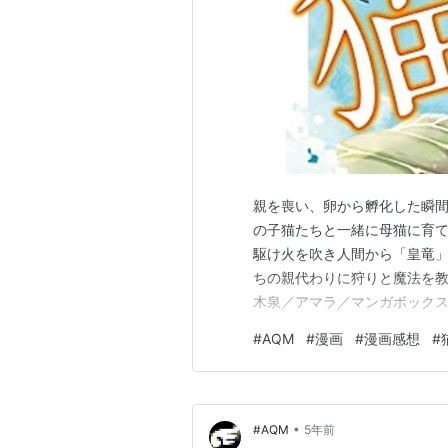
親を喪い、卵から孵化した瞬
の子猫たちと一緒に母猫に育て
駆け火を吹き人間から「皇竜
ちの親代わりに狩りと魔法を教
木泉／アマラ／マンガボックス
えた人間の王国に、森で育った
#
AQM
#
漫画
#
漫画感想
#
の身を案じた竜は、再び人間の
「なろう」小説、のコミカライ
•
#AQM
5年前