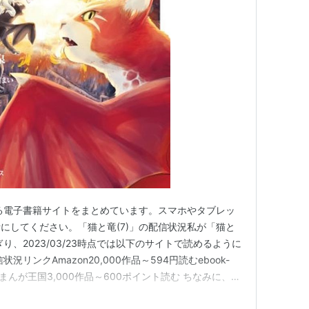
める電子書籍サイトをまとめています。スマホやタブレッ
にしてください。「猫と竜(7)」の配信状況私が「猫と
り、2023/03/23時点では以下のサイトで読めるように
リンクAmazon20,000作品～594円読むebook-
円読むまんが王国3,000作品～600ポイント読む ちなみに、上
品はこんな感じです。Amazon（Kindle）で読めるマ