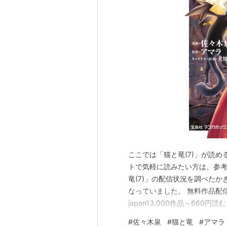
ここでは「猫と竜(7)」が読
トで気軽に読みたい方は、参考
竜(7)」の配信状況を調べたかぎ
なっていました。 無料作品配信状況
japan13,000作品～660
記サイトで見られる他のマンガ作
#
佐々木泉
#
猫と竜
#
アマラ