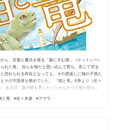
間から、言葉と魔法を操る「森にすむ猫」（ケットシー）
られた竜。 自らを猫だと思い込んで育ち、長じて空を
」と恐れられる存在となっても、その恩返しに猫の子孫た
えその守護者を務めていた。 『猫と竜』6巻より（佐々
） ある日、森の猫を害したことからかつて竜が罰を与
猫の1匹がきまぐれで訪れ、幼い王子と親交を持つ。 猫
猫と竜
#
佐々木泉
#
アマラ
街に降り立つ… で始まるファンタジーもの。もとは
ズとのことです 『猫と竜…