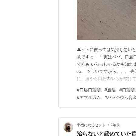
⚠️ヒトに依っては気持ち悪い
意ですっ！！ 実はパパ、口唇
て方も いらっしゃるかも知れ
ね、 ツラいですから。。。 
に、唇やら口腔内やらが裂けてる病気・
wikiからお借りしました 正
#
口唇口蓋裂
#
唇裂
#
口蓋裂
って、フツーじゃないですもん💦 ノ
#
アマルガム
#
パラジウム合
•
幸福になるヒント
2年前
治らないと諦めていた