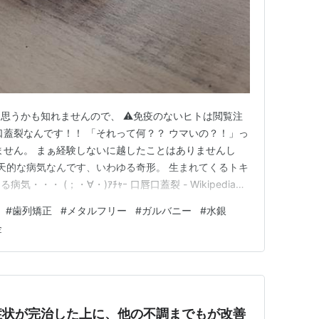
と思うかも知れませんので、 ⚠️免疫のないヒトは閲覧注
口蓋裂なんです！！ 「それって何？？ ウマいの？！」っ
ません。 まぁ経験しないに越したことはありませんし
先天的な病気なんです、いわゆる奇形。 生まれてくるトキ
・・ (；・∀・)ｱﾁｬｰ 口唇口蓋裂 - Wikipedia
直、「きっもちワリーなー」って思っちゃいますよね⁉️ だ
#
歯列矯正
#
メタルフリー
#
ガルバニー
#
水銀
ート:口唇口蓋裂 - Wikipedia ここ(↑)のコ…
金
症状が完治した上に、他の不調までもが改善