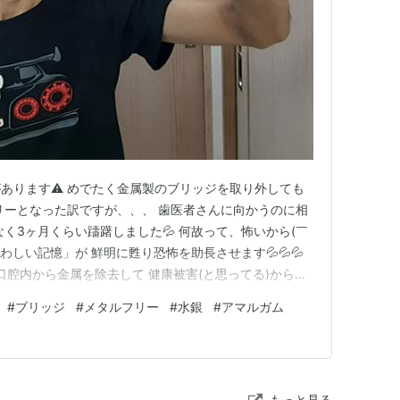
があります⚠️ めでたく金属製のブリッジを取り外しても
リーとなった訳ですが、、、 歯医者さんに向かうのに相
く3ヶ月くらい躊躇しました💦 何故って、怖いから(￣
わしい記憶」が 鮮明に甦り恐怖を助長させます💦💦💦
でも、早く口腔内から金属を除去して 健康被害(と思ってる)から抜
末、前回ブリッジを入れてもらった 歯医者さんに足を運
#
ブリッジ
#
メタルフリー
#
水銀
#
アマルガム
挨拶をしつつ、 「メタルフリーにしたい」旨を伝えまし
もっと見る