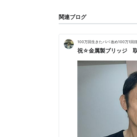
銀や錫とのアマルガムは、歯の
健康面に問題があるとして、詰
関連ブログ
100万回生きたパパ 改め100万1
祝☆金属製ブリッジ 