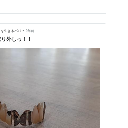
•
回目を生きるパパ
2年前
取り外しっ！！