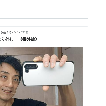
詰め物に用いられることがある。
め替えを薦める歯科医師もいる。
•
回目を生きるパパ
2年前
取り外し 《番外編》