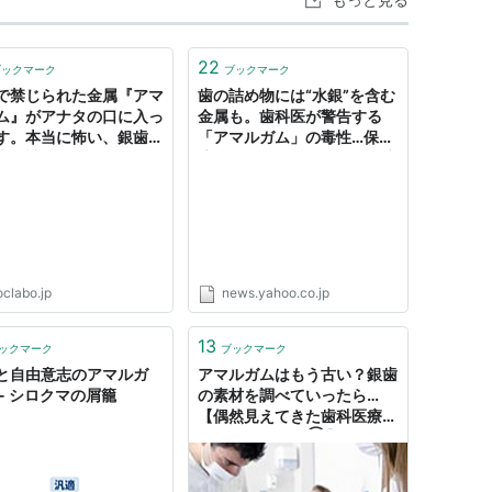
22
ブックマーク
ブックマーク
で禁じられた金属『アマ
歯の詰め物には“水銀”を含む
ム』がアナタの口に入っ
金属も。歯科医が警告する
す。本当に怖い、銀歯と
「アマルガム」の毒性…保険
歯の詰め物。
適用もあるメタルフリー治療
のすすめ（FNNプライムオン
ライン） - Yahoo!ニュース
oclabo.jp
news.yahoo.co.jp
13
ックマーク
ブックマーク
と自由意志のアマルガ
アマルガムはもう古い？銀歯
 - シロクマの屑籠
の素材を調べていったら…
【偶然見えてきた歯科医療に
おける混乱ぶり②】 -
ogikubojinの日記