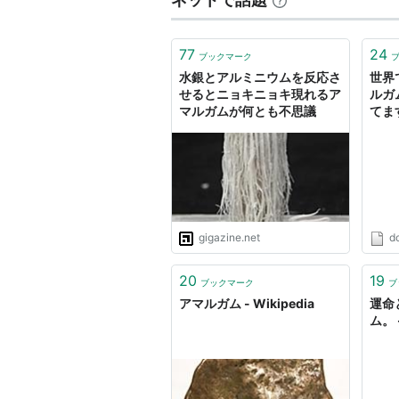
77
24
ブックマーク
水銀とアルミニウムを反応さ
世界
せるとニョキニョキ現れるア
ルガ
マルガムが何とも不思議
てま
いう
gigazine.net
d
20
19
ブックマーク
ブ
アマルガム - Wikipedia
運命
ム。