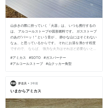
山歩きの際に持っていく「火器」は、 いつも携行するの
は、 アルコールストーブや固形燃料です。 ガスストーブ
のあの“バーッ！” という音が 、 静かな山にはそぐわない
なぁ、と思っているからです。 それにお湯を沸かす程度
ですので、 ならば、 強力な火力はそれほど必要ないと思
っているからです。 でも先日、奥多摩の七ツ石小屋のテ
#
アミカス
#
SOTO
#
ガスバーナー
ント場に泊まる際、 寒さを警戒して、アルコールではな
#
アルコールストーブ
#
山クッカー角型
く、 ガスストーブを持っていこうと。 すでに持っている
ガスストーブは、それほどコンパクトではないので、 コ
ンパクトで火力が強く、 しかも燃焼音が（比較的）静か
な SOTOのアミカスを選びました。 とにかくコンパク
•
夢道具
3年前
ト！ いつも使…
いまからアミカス