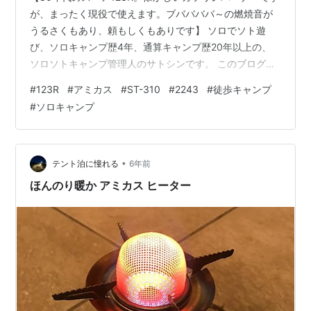
が、まったく現役で使えます。ブババババ～の燃焼音が
うるさくもあり、頼もしくもありです】 ソロでソト遊
び、ソロキャンプ歴4年、通算キャンプ歴20年以上の、
ソロソトキャンプ管理人のサトシンです。 このブログは
ソロキャンプと旅や街歩きなどを発信していきたく開設
#
123R
#
アミカス
#
ST-310
#
2243
#
徒歩キャンプ
しました。 ソロキャンパーとしては初心者ですが、少し
#
ソロキャンプ
でも管理人の経験が皆さんのお役に立てれば幸いです。
******************** 今回はソロキャンプの楽しみとし
て欠かせない?!キャンプ飯を作るためのバーナーを考えて
みましょう。 まず、バーナーと呼ぶべきか?!、ストーブ
•
テント泊に憧れる
6年前
と呼ぶ…
ほんのり暖か アミカス ヒーター