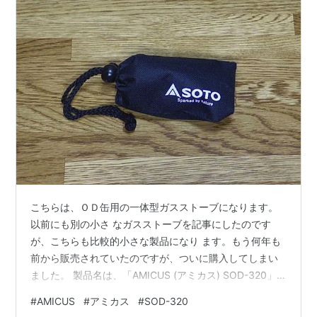
こちらは、ＯＤ缶用の一体型ガスストーブになります。
以前にも別の小さ なガスストーブを記事にしたのです
が、こちらも比較的小さな製品になり ます。もう何年も
前から販売されていたのですが、ついに購入してしまい
ました。 製品名は、「AMICUS (アミカス) SOD-320」
になります。SOTOから販売さ れているガスストーブと
#
AMICUS
#
アミカス
#
SOD-320
しては、小型ですがアミカスよりも軽量で優秀な ストー