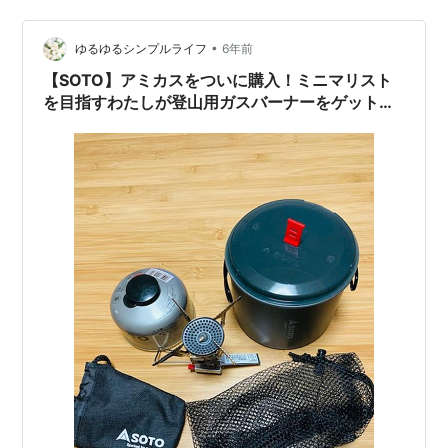
みました。 早速ですが完成品はこちら。 SOTOのアミカ
スに合わせて作りました。 ほんのり暖かくて良い感じで
•
す。 縁の部分がリフレクターになっていて下方が暑くな
ゆるゆるシンプルライフ
6年前
りにくいです。 以下作り方です。 材料はDAISOで購入し
【SOTO】アミカスをついに購入！ミニマリスト
ました。 これをリュ…
を目指すわたしが登山用ガスバーナーをゲットし
ました