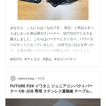
みなさん、こんにちは！なおです。 先日、１年以上ずっ
とほしかった登山用ガスバーナー、SOTOのアミカスを
購入しました。こちらはバーナーとクッカー、パワーガ
スがセットになっていました。 山頂で山ごはんを作った
り、お湯を沸かしてコーヒーを飲んだり、ということに
とても憧れており、いつかは！！と思っていたのです
#
SOTO
#
アミカス
#
登山
#
ガスバーナー
が、なかなか踏ん切りがつかず…。夫には、「もっとた
くさんの山を登ってからじゃないとダメ」とのコメント
をいただいておりましたが、（いつになったら買ってい
•
いの？っていつも思っていた。笑）今回マイナポイント
rmenx’s blog
6年前
5,000円分が付与されたため、ついに購入に至りまし
FUTURE FOX イワタニ ジュニアコンパクトバー
た。 リンク アミカスの魅力 とにかくコンパ…
ナー CB-JCB 専用 ステンレス遮熱板 テーブル
⑦ アミカス