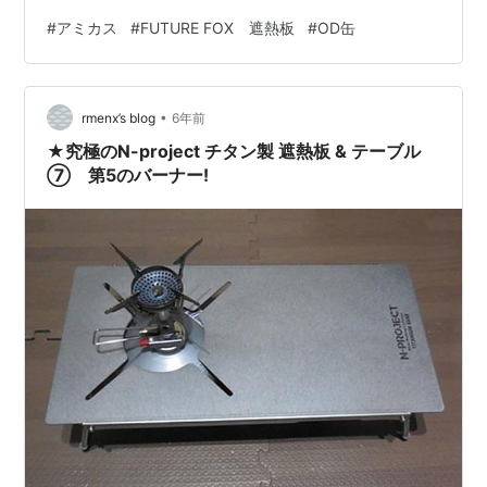
した。 昨日、「第5のバーナー」の記事を書いた時に、
#
アミカス
#
FUTURE FOX 遮熱板
#
OD缶
アミカスのツマミの部分に切り欠きがあったら、つまみ
を楽に回せるのになーと気づきました。 元々切り欠きが
あるFUTURE FOXだったら使えるかもと考えるのは自然
•
の成り行き。 さっそく試してみました。 アミカスをセッ
rmenx’s blog
6年前
トする OD缶のすぐ上に火力調整レバーがついているモデ
★究極のN-project チタン製 遮熱板 & テーブル
ルが多いので、OD缶…
⑦ 第5のバーナー!