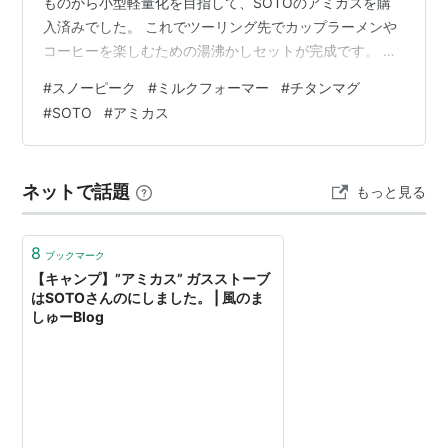
ものから小型軽量化を目指して、SOTOのアミカスを購
入済みでした。 これでツーリング先でカップラーメンや
コーヒーを楽しむための湯沸かしセットが完成です。 ス
タッキングも完璧。 全部の重さを計ろうかと思ったら家
#
スノーピーク
#
ミルクフォーマー
#
チタンマグ
のはかりが壊れていて断念... 試しに体重計に乗せてみた
#
SOTO
#
アミカス
ら0.2Kgの表示だったので、200～300gだと思われま
す。前の湯沸かしセットはコールマンのステンレスパー
コレータを使ってたので、かなりの軽量化に成功したと
ネットで話題
もっと見る
思われます。 はかりを新調したら、改めて重さを計って
みようと思います。
8
ブックマーク
【キャンプ】”アミカス” ガスストーブ
はSOTOさんのにしました。 | 風のま
しゅーBlog