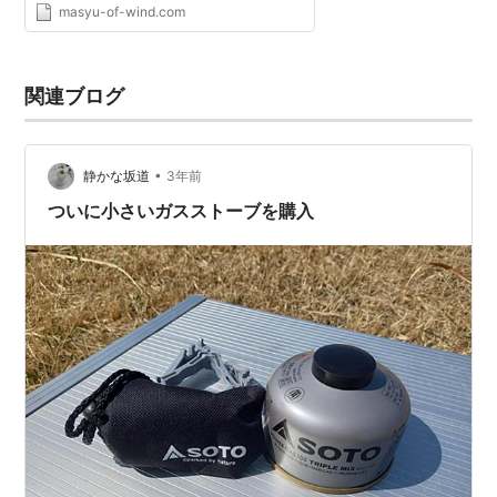
masyu-of-wind.com
関連ブログ
•
静かな坂道
3年前
ついに小さいガスストーブを購入