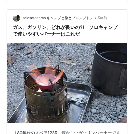
ブもあります。 アミカスは、マイクロレギュレーター非
搭載なので、その点では少し不満 な部分もありますが、
•
通常の使い方では特に問題はありません。 ※マイクロレ
solosotocamp キャンプと旅とブロンプトン
5年前
ギュレーターとは、簡単に説明すると小型のガス減圧機
ガス、ガソリン、どれが良いの?! ソロキャンプ
構で 外気温による…
で使いやすいバーナーはこれだ
【80年代のスベア123R。懐かしいガソリンバーナーです