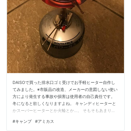
DAISOで買った排水口ゴミ受けでお手軽ヒーター自作し
てみました。※市販品の改造、メーカーの意図しない使い
方により発生する事故や損害は使用者の自己責任です。
冬になると欲しくなりますよね。 キャンディヒーターと
かスーパーヒーターとか火輪とか…。 そもそもあまり出
回ってないこれらを適正価格で入手できる幸運はしばら
#
キャンプ
#
アミカス
く訪れないだろうということで代用品を作ることにして