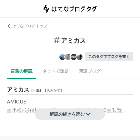
はてなブログ トップ
アミカス
このタグでブログを書く
言葉の解説
ネットで話題
関連ブログ
アミカス
(
一般
)
【
あみかす
】
AMICUS
血小板成分献血時に用いられる両腕用成分採血装置。
解説の続きを読む