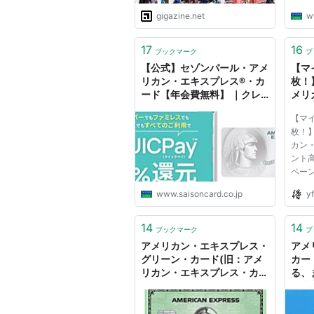
gigazine.net
w
17
16
ブックマーク
ブ
【公式】セゾンパール・アメ
【マ
リカン・エキスプレス®・カ
枚！
ード【年会費無料】 ｜クレ
メリ
ジットカードはセゾンカード
ドが
【マ
に入
枚！】
も貰
カン
ント
ント
ペー
2018
www.saisoncard.co.jp
yf
キス
案件が
最大1
14
14
ブックマーク
ブ
る！
アメリカン・エキスプレス・
アメ
GetM
グリーン・カード(旧：アメ
カー
リカン・エキスプレス・カー
る、
ド)詳細
の真
23
ジッ