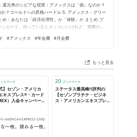
3. 還元率のシビアな現実：アメックスは「損」なのか？
のか？ゴールドへの昇格ハードル 5. アメックス・グリー
まとめ：あなたは「経済合理性」か「体験」か まとめ ブ
ーンカード、持っているとカッコいいけれど、実際のと
を抱えている方は多いはずです。かつては「アメックス
ド
#
アメックス
#
年会費
#
月会費
がありましたが、今やカード選びの基準は「どれだけポイ
もっと見る
20
ブックマーク
ブックマーク
式】セゾン・アメリカ
ステータス最高峰!!評判の
エキスプレス®・カード
【セゾンプラチナ・ビジネ
MEX）入会キャンペーン
ス・アメリカンエキスプレス
中！
カード】のメリットを調べて
みた。