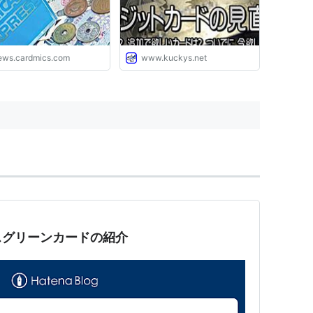
ｱﾚｺﾚ... - 独りぼっちのお気楽
マイル道 ANA SFC 思想”た
まには贅沢もいいじゃな
い？”
ews.cardmics.com
www.kuckys.net
スグリーンカードの紹介