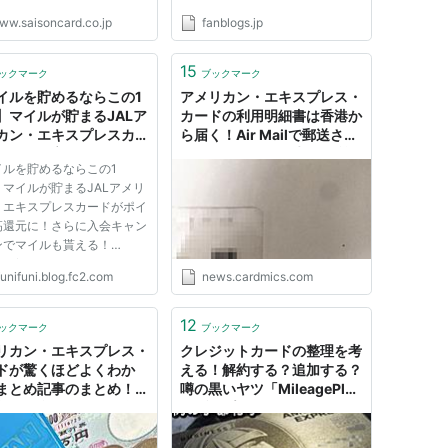
ww.saisoncard.co.jp
fanblogs.jp
15
ックマーク
ブックマーク
イルを貯めるならこの1
アメリカン・エキスプレス・
】マイルが貯まるJALア
カードの利用明細書は香港か
カン・エキスプレスカー
ら届く！Air Mailで郵送され
ポイント高還元に！さら
てきますが、届け先の住所は
イルを貯めるならこの1
会キャンペーンでマイル
日本語表記です。 - クレジッ
マイルが貯まるJALアメリ
える！ - ハピタス・ポイ
トカードの読みもの
・エキスプレスカードがポイ
サイトでお得に生活！
高還元に！さらに入会キャン
ンでマイルも貰える！
/05/20 JALアメリカン・エ
unifuni.blog.fc2.com
news.cardmics.com
プレス・カード新規申し込み
14000円相当に！マイルも
3600マイルプレゼントされ
12
ックマーク
ブックマーク
 ポイントサイトの
リカン・エキスプレス・
クレジットカードの整理を考
oney!でマイルが貯...
ドが驚くほどよくわか
える！解約する？追加する？
まとめ記事のまとめ！噂
噂の黒いヤツ「MileagePlus
相から裏ワザまで、全
セゾンプラチナ-アメリカン-
記事を徹底紹介。 - クレ
エキスプレス-カード」で驚
トカードの読みもの
愕の100円3マイル？！物欲