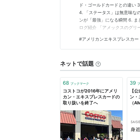
ド・ゴールドカードとの違い 
4. 「ステータス」は無意味な
ンが「最強」になる瞬間 6. 
ログ紹介 「アメックスのグリ
ころどうなの？」 そんな疑問
#
アメリカンエキスプレスカー
＝高嶺の花」というイメージ
ントが貯まるか」という経済…
ネットで話題
68
39
ブックマーク
コストコが2016年にアメリ
【公
カン・エキスプレスカードの
ン・
取り扱いを終了へ
（A
実施