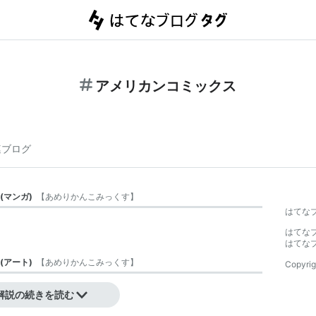
アメリカンコミックス
連ブログ
(
マンガ
)
【
あめりかんこみっくす
】
はてな
はてな
はてな
(
アート
)
【
あめりかんこみっくす
】
Copyrig
解説の続きを読む