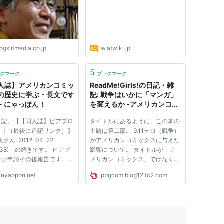
グ
ogs.itmedia.co.jp
w.atwiki.jp
5
クマーク
ブックマーク
人誌】アメリカンコミッ
ReadMe!Girls!の日記・雑
の歴史に学ぶ・長文です
記: 戦争はいかに「マンガ」
 - にゃっぽん！
を変えるか -アメリカンコミ
ックスの変貌-
日記、【【同人誌】ピアプロ
タイトルにあるように、この本の
ク！（最後に追記リンク）】
主題は第二部。 9.11テロ（戦争）
さん-2012-04-22
がアメリカンコミックスに与えた
18:38) の続きです。 ピアプ
影響について。 タイトルが「ア
ンク申請その後報告です。
メリカンコミックス」ではなく、
から申しますと、先日申請し
「マンガ」とわざわざしているの
-nyappon.net
ppgcom.blog12.fc2.com
たピアプロリンクは、受理さ
は、この本が「アメリカンコミッ
せんでした。 理由として
クスの本」ではなく、世に多く出
1.今は時期が悪い（開発者
始めた「漫画評論研究本」と同じ
gにダウンロード販売禁止記事
流れにある本の一つであるこ...
...