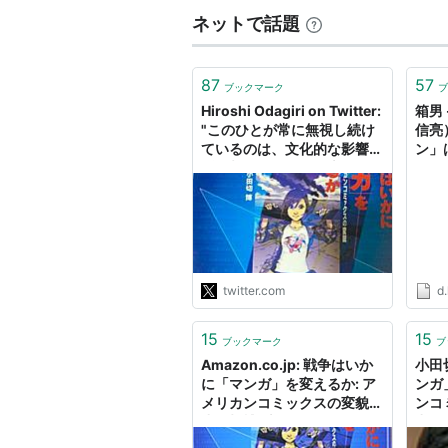
ネットで話題
87
57
ブックマーク
ブ
Hiroshi Odagiri on Twitter:
箱男 
"このひとが常に無視し続け
信亮
ているのは、文化的な影響関
ン」
係の相互性です。日本のマン
リカ
ガやアニメが「勧善懲悪」で
述が
はない、より複雑なストーリ
いて
ーを志向していった70〜80
年代にどれだけアメリカンコ
ミックスを含む欧米のコンテ
ンツから影響を受けてい…
twitter.com
d.
https://t.co/qFRrA1uFiv"
15
15
ブックマーク
ブ
Amazon.co.jp: 戦争はいか
小田
に「マンガ」を変えるか: ア
ンガ
メリカンコミックスの変貌:
ンコ
小田切博: 本
出版
「で