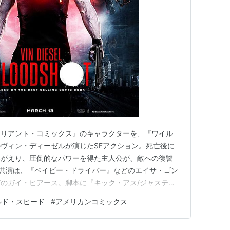
ァリアント・コミックス』のキャラクターを、『ワイル
ヴィン・ディーゼルが演じたSFアクション。死亡後に
みがえり、圧倒的なパワーを得た主人公が、敵への復讐
。共演は、『ベイビー・ドライバー』などのエイサ・ゴン
のガイ・ピアース。脚本に『キック・アス/ジャスティ
ェフ・ワドロウと『メッセージ』などのエリック・ハイセ
ルド・スピード
#
アメリカンコミックス
デイ 想像していたより、はるかに楽しめました。 劇
人公に放ったセリフが印象に残っ…