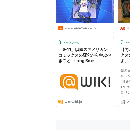
ブロ
www.amazon.co.jp
bl
8
7
ブックマーク
ブッ
「9-11」以降のアメリカン
【同
コミックスの変化から学ぶべ
クス
きこと - Long Box:
よ。
先の
リン
(切身魚
17:
ロリ
結論
w.atwiki.jp
v
てみ
れま
は、 
blo
が掲載さ