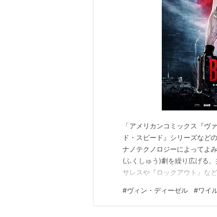
「アメリカンコミックス『ヴ
ド・スピード』シリーズなどの
ナノテクノロジーによってよ
(ふくしゅう)劇を繰り広げる
サレスや『ロックアウト』など
ス・フォーエバー』などのジ
#
ヴィン・ディーゼル
#
ワイ
ラーが名を連ねる」シネマトゥ
中、生物工学を操る博士が主