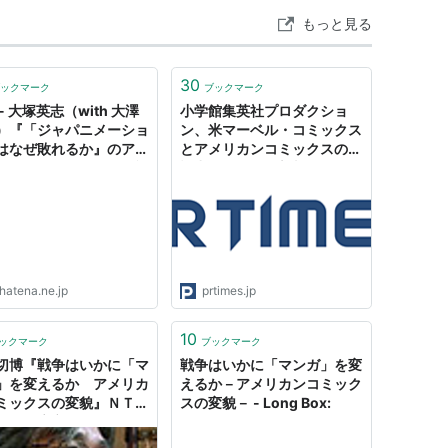
もっと見る
30
ックマーク
ブックマーク
- 大塚英志（with 大澤
小学館集英社プロダクショ
）『「ジャパニメーショ
ン、米マーベル・コミックス
はなぜ敗れるか』のアメ
とアメリカンコミックスの邦
ンコミックスに関する記
訳出版に関する新契約をスタ
ほとんどすべて間違って
ート。電子書籍もついに配信
大変困る件について
解禁！
hatena.ne.jp
prtimes.jp
10
ックマーク
ブックマーク
切博『戦争はいかに「マ
戦争はいかに「マンガ」を変
」を変えるか アメリカ
えるか－アメリカンコミック
ミックスの変貌』ＮＴＴ
スの変貌－ - Long Box:
：夏目房之介の
？」：オルタナティブ・