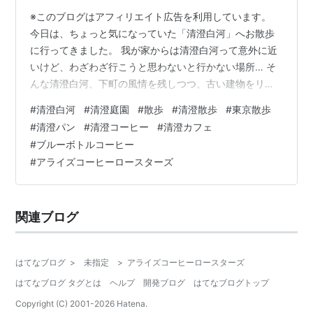
※このブログはアフィリエイト広告を利用しています。
今日は、ちょっと気になっていた「清澄白河」へお散歩
に行ってきました。 我が家からは清澄白河って意外に近
いけど、わざわざ行こうと思わないと行かない場所… そ
んな清澄白河、下町の風情を残しつつ、古い建物をリノ
ベしたお店も多く素敵でおしゃれなエリアだったので、
#
清澄白河
#
清澄庭園
#
散歩
#
清澄散歩
#
東京散歩
少しだけお散歩ブログお付き合いください。 地下鉄を出
#
清澄パン
#
清澄コーヒー
#
清澄カフェ
ると少しだけ海外？と思えるような街並みです。 今回
#
ブルーボトルコーヒー
は、友達オススメの話題のパン屋さんとコーヒー屋さん
#
アライズコーヒーロースターズ
を巡ってきたのでご紹介します。 📌 京橋千疋屋の製造直
売所＆B2（ビースクエアード） 散策を始めていると、
「京橋千疋屋」の製造直売所を発見！お…
関連ブログ
はてなブログ
>
未指定
>
アライズコーヒーロースターズ
はてなブログ タグとは
ヘルプ
開発ブログ
はてなブログトップ
Copyright (C) 2001-
2026
Hatena.