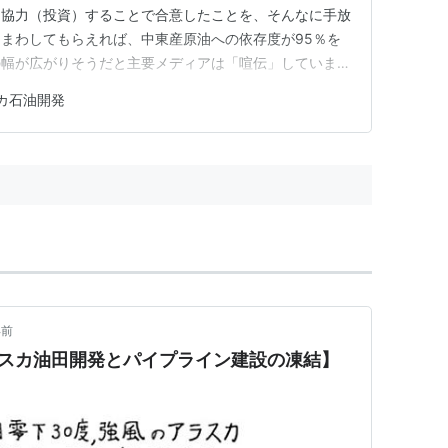
て協力（投資）することで合意したことを、そんなに手放
まわしてもらえれば、中東産原油への依存度が95％を
の幅が広がりそうだと主要メディアは「喧伝」しています
」がアラスカ原油をさすものであるとすれば、その採掘が
カ石油開発
話で、これがそんなに「妙手」だったらもっと早くに実現
っていないのは、いろいろと「問…
年前
ラスカ油田開発とパイプライン建設の凍結】