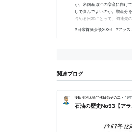
が、米国産原油の増産に向け
しで喜んでよいのか。増産分を
占める日本にとって、調達先
が、もし、この「米国産原油
#
日米首脳会談2026
#
アラス
注目されたのは半世紀も前の
されてしかるべきで、そうな
関連ブログ
•
痩田肥利太衛門残日録その二
19
石油の歴史No53【ア