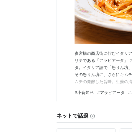
参宮橋の商店街に佇むイタリア
リテである「アラビアータ」 
タ。イタリア語で「怒りん坊
その怒りん坊に、さらにキムチ
ムチの発酵した旨味。生姜の
酸っぱくて、辛くて、旨くて、
#
小倉知巳
#
アラビアータ
#
のアラビアータの材料 1.6mm
ク：1片 トマト：1個 カラブリ
ネットで話題