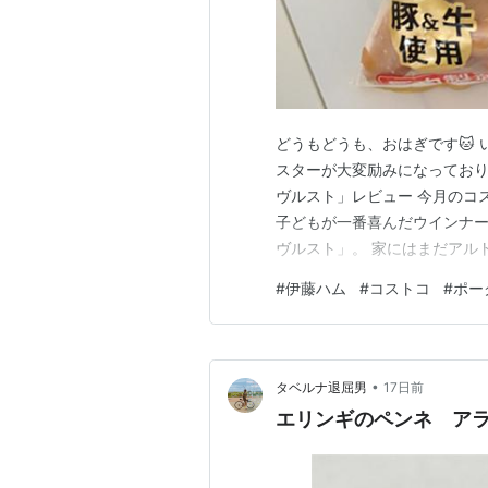
どうもどうも、おはぎです🐱
スターが大変励みになっており
ヴルスト」レビュー 今月のコ
子どもが一番喜んだウインナー
ヴルスト」。 家にはまだアル
めっちゃあるやん…？」と思っ
#
伊藤ハム
#
コストコ
#
ポー
コストコ購入品記事はこちら ohagi
たら…まさかの展…
•
タベルナ退屈男
17日前
エリンギのペンネ ア