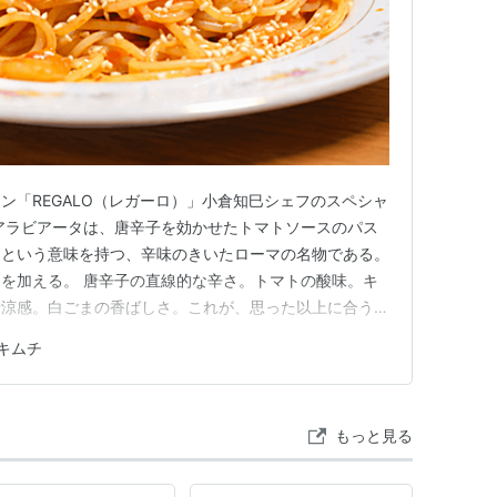
ン「REGALO（レガーロ）」小倉知巳シェフのスペシャ
アラビアータは、唐辛子を効かせたトマトソースのパス
」という意味を持つ、辛味のきいたローマの名物である。
を加える。 唐辛子の直線的な辛さ。トマトの酸味。キ
清涼感。白ごまの香ばしさ。これが、思った以上に合う。
甘い。貪りつきたい、病みつき必至のパスタ。 キムチ
キムチ
のパスタ：100g キムチ：お好み（35g〜50g） ニンニ
…
もっと見る