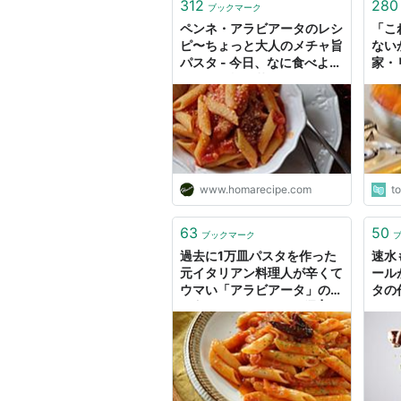
312
280
ブックマーク
ペンネ・アラビアータのレシ
「こ
ピ〜ちょっと大人のメチャ旨
ない
パスタ - 今日、なに食べよ
家・
う？〜有機野菜の畑から～
のア
材料
マト
ルさ
www.homarecipe.com
t
63
50
ブックマーク
過去に1万皿パスタを作った
速水
元イタリアン料理人が辛くて
ール
ウマい「アラビアータ」の作
タの
り方を教えます - メシ通 | ホ
ットペッパーグルメ