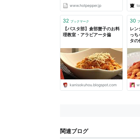
www.hotpepper.jp
t
32
30
ブックマーク
【パスタ部】倉部蟹子のお料
レン
理教室・アラビアータ偏
っち
タの
kanisokuhou.blogspot.com
w
関連ブログ