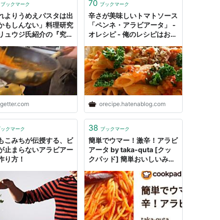
70
ブックマーク
ブックマーク
れよりうめえパスタは出
辛さが美味しいトマトソース
かもしんない」料理研究
「ペンネ・アラビアータ」 -
リュウジ氏紹介の『究極
オレシピ - 俺のレシピはお前
ラビアータ』が話題に…
のレシピ-
はにんにく、唐辛子、ト
缶＋調味料というシンプ
ogetter.com
orecipe.hatenablog.com
38
ブックマーク
ブックマーク
もこみちが伝授する、ビ
簡単でウマー！激辛！アラビ
が止まらないアラビアー
アータ by taka-quta [クッ
作り方！
クパッド] 簡単おいしいみん
なのレシピが50万品