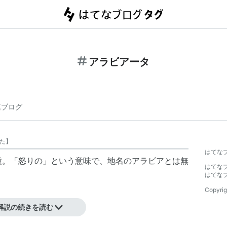
アラビアータ
連ブログ
た
】
はてな
スの一種。「怒りの」という意味で、地名のアラビアとは無
はてな
はてな
Copyrig
解説の続きを読む