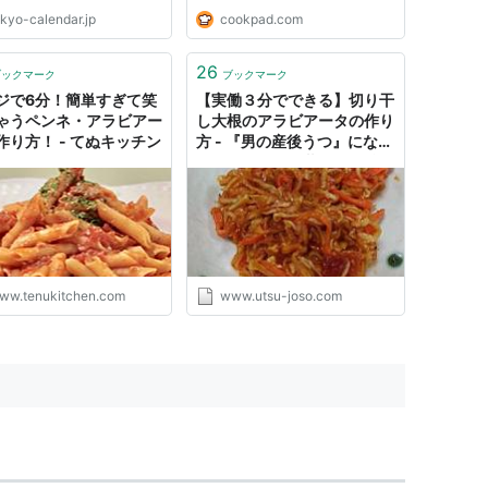
okyo-calendar.jp
cookpad.com
26
ブックマーク
ブックマーク
ジで6分！簡単すぎて笑
【実働３分でできる】切り干
ゃうペンネ・アラビアー
し大根のアラビアータの作り
作り方！ - てぬキッチン
方 - 『男の産後うつ』になっ
たようだけど女装したら治っ
たみたい
ww.tenukitchen.com
www.utsu-joso.com