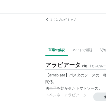
はてなブログ トップ
言葉の解説
ネットで話題
関
アラビアータ
(
食
)
【
あらびあー
【arrabiata】パスタのソー
関係。
唐辛子を効かせたトマトソース。
→ペンネ・アラビアータ