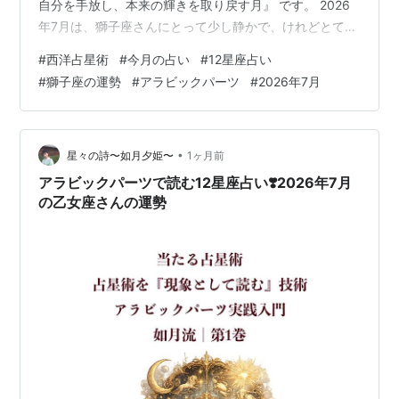
自分を手放し、本来の輝きを取り戻す月』 です。 2026
年7月は、獅子座さんにとって少し静かで、けれどとても
大切な準備期間です。守護星である太陽は蟹座にあり、
#
西洋占星術
#
今月の占い
#
12星座占い
獅子座から見ると第12室に位置しています。 第12室は、
#
獅子座の運勢
#
アラビックパーツ
#
2026年7月
癒し、内省、見えない世界、過去の整理を表す場所で
す。 そのため今月は、無理に外へ向かって進むよりも、
『本当に大切なものは何か』『これからの自分はどう輝
きたいのか』 を見つめ直すことで、8月以降の大きな飛
•
星々の詩〜如月夕姫〜
1ヶ月前
躍への扉が開かれてい…
アラビックパーツで読む12星座占い❣️2026年7月
の乙女座さんの運勢