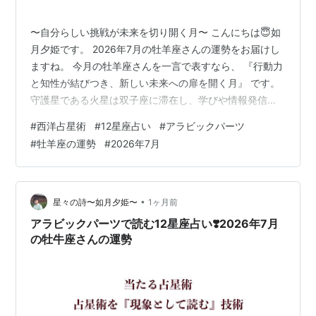
〜自分らしい挑戦が未来を切り開く月〜 こんにちは😇如
月夕姫です。 2026年7月の牡羊座さんの運勢をお届けし
ますね。 今月の牡羊座さんを一言で表すなら、 『行動力
と知性が結びつき、新しい未来への扉を開く月』 です。
守護星である火星は双子座に滞在し、学びや情報発信、
人との交流を活発にしています。 ホールサインで牡羊座
#
西洋占星術
#
12星座占い
#
アラビックパーツ
を第1室とすると、火星は第3室に入り、『学ぶ・伝え
#
牡羊座の運勢
#
2026年7月
る・発信する』というテーマが強調されます。 これまで
温めてきたアイデアを形にしたり、新しい知識を吸収し
たりすることで、大きな飛躍のきっかけをつかめるでし
ょう。 🌟 全体運 「まず動く」が幸運の鍵 今月は停滞よ
•
星々の詩〜如月夕姫〜
1ヶ月前
りも前進のエネルギーが強…
アラビックパーツで読む12星座占い❣️2026年7月
の牡牛座さんの運勢