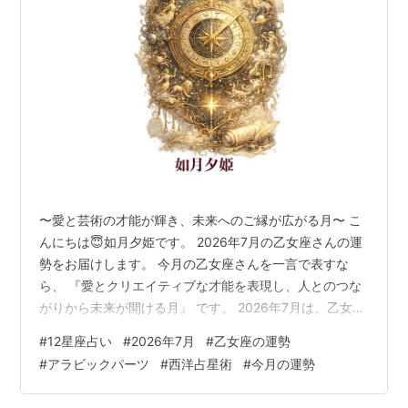
〜愛と芸術の才能が輝き、未来へのご縁が広がる月〜 こ
んにちは😇如月夕姫です。 2026年7月の乙女座さんの運
勢をお届けします。 今月の乙女座さんを一言で表すな
ら、 『愛とクリエイティブな才能を表現し、人とのつな
がりから未来が開ける月』 です。 2026年7月は、乙女座
さんにとって人との交流が大きな鍵になります。ひとり
#
12星座占い
#
2026年7月
#
乙女座の運勢
で完璧を目指すよりも、仲間と協力したり、好きなこと
#
アラビックパーツ
#
西洋占星術
#
今月の運勢
を発信したりすることで、新しいチャンスが広がってい
くでしょう。 また、愛や芸術を示すアラビックパーツが