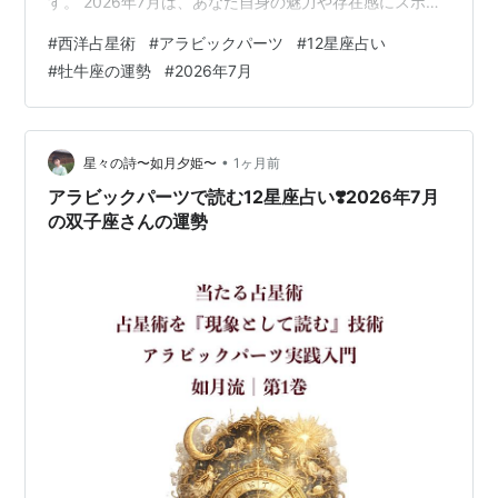
す。 2026年7月は、あなた自身の魅力や存在感にスポッ
トライトが当たりやすい時期です。美容、ファッショ
#
西洋占星術
#
アラビックパーツ
#
12星座占い
ン、学び、発信、創作活動などを通して、「私にはこん
#
牡牛座の運勢
#
2026年7月
な魅力があったんだ」と再発見するような出来事が増え
ていくでしょう。 牡牛座は本来、安定や心地よさを大切
にする星座ですが、今月は少しだけ冒険心を持つことが
幸運の鍵になります。 🌟 全体運 いつもと少し違う選択
•
星々の詩〜如月夕姫〜
1ヶ月前
が幸運を呼ぶ 今月は、新し…
アラビックパーツで読む12星座占い❣️2026年7月
の双子座さんの運勢