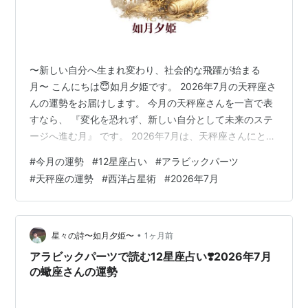
〜新しい自分へ生まれ変わり、社会的な飛躍が始まる
月〜 こんにちは😇如月夕姫です。 2026年7月の天秤座さ
んの運勢をお届けします。 今月の天秤座さんを一言で表
すなら、 『変化を恐れず、新しい自分として未来のステ
ージへ進む月』 です。 2026年7月は、天秤座さんにとっ
て「社会的な成功」と「人生の変容」が大きなテーマに
#
今月の運勢
#
12星座占い
#
アラビックパーツ
なります。これまで積み重ねてきた努力が評価されやす
#
天秤座の運勢
#
西洋占星術
#
2026年7月
くなり、仕事やライフワークで注目を集める場面が増え
ていくでしょう。 また、アラビックパーツの Parts of
Transformation（変容のパーツ） が天秤座にあるため、
今月は単なる幸運期ではなく、 『人生のステージが切り
•
星々の詩〜如月夕姫〜
1ヶ月前
替…
アラビックパーツで読む12星座占い❣️2026年7月
の蠍座さんの運勢