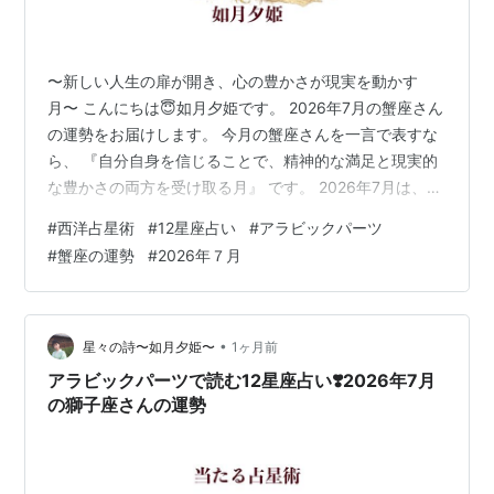
〜新しい人生の扉が開き、心の豊かさが現実を動かす
月〜 こんにちは😇如月夕姫です。 2026年7月の蟹座さん
の運勢をお届けします。 今月の蟹座さんを一言で表すな
ら、 『自分自身を信じることで、精神的な満足と現実的
な豊かさの両方を受け取る月』 です。 2026年7月は、蟹
座さんにとって1年の中でも特に大切な節目となる時期で
#
西洋占星術
#
12星座占い
#
アラビックパーツ
す。太陽が蟹座を運行し、自分自身の存在感や魅力が高
#
蟹座の運勢
#
2026年７月
まります。 『私はどう生きたいのか』『本当に大切にし
たいものは何か』 そんな問いに向き合いながら、新しい
人生のサイクルが始まっていくでしょう。 🌟 全体運 自
分らしい未来へ歩み始める時 今月は、運気全体が上昇傾
•
星々の詩〜如月夕姫〜
1ヶ月前
向にあります。 これ…
アラビックパーツで読む12星座占い❣️2026年7月
の獅子座さんの運勢