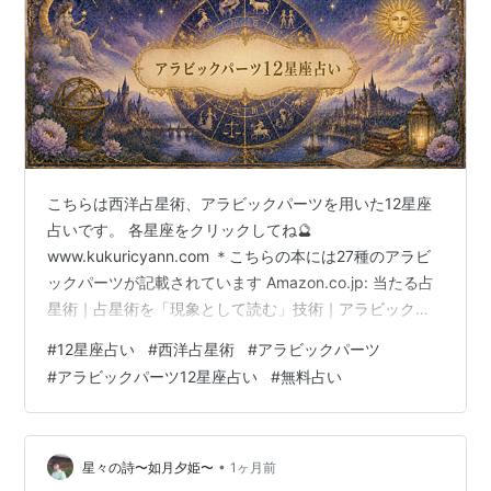
こちらは西洋占星術、アラビックパーツを用いた12星座
占いです。 各星座をクリックしてね🔮
www.kukuricyann.com ＊こちらの本には27種のアラビ
ックパーツが記載されています Amazon.co.jp: 当たる占
星術｜占星術を「現象として読む」技術｜アラビックパ
ーツ実践入門｜如月流｜第1巻: 占星術は「現象」として
#
12星座占い
#
西洋占星術
#
アラビックパーツ
現れる 西洋占星術アラビックパーツ (星々の詩) eBook :
#
アラビックパーツ12星座占い
#
無料占い
如月夕姫: Kindleストア ランキング参加中スピリチュアル
ランキング参加中占いどうでしょう ランキング参加中占
いブログ、占いを通じて伝えたいメッセージ ランキング
参加中メンタル ランキング…
•
星々の詩〜如月夕姫〜
1ヶ月前