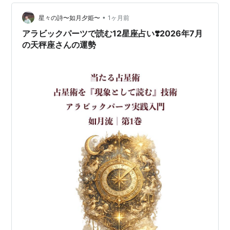
乙女座にあるため、あなた自身の魅力や感性が自然と周
囲に伝わりやすい時期でもあります。 🌟 全体運 未来へ
•
星々の詩〜如月夕姫〜
1ヶ月前
続くご縁の種を蒔く時 今月…
アラビックパーツで読む12星座占い❣️2026年7月
の天秤座さんの運勢