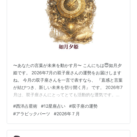
〜あなたの言葉が未来を動かす月〜 こんにちは😇如月夕
姫です。 2026年7月の双子座さんの運勢をお届けします
ね。 今月の双子座さんを一言で表すなら、 『直感と言葉
が結びつき、新しい未来を切り開く月』 です。 2026年7
月は、双子座さんにとってとても活動的な運気です。知
性、発信力、行動力が高まり、新しい出会いや学び、挑
#
西洋占星術
#
12星座占い
#
双子座の運勢
戦のチャンスが増えていくでしょう。 『自分は何を伝え
#
アラビックパーツ
#
2026年７月
たいのか』『どんな未来を創りたいのか』 そんなテーマ
と向き合うことで、人生の新しい流れが始まっていきそ
うです。 🌟 全体運 ひらめきを言葉にすることで運が動