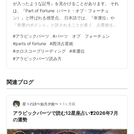
が入ったような記号』を見かけることがあります。 それ
は、『Part of Fortune（パート・オブ・フォーチュ
ン）』と呼ばれる感受点。 日本語では、『幸運位』や
『幸運のポイント』と訳されることが多く、占星術を学
んでいる方なら一度は耳にしたことがあるかと思いま
#
アラビックパーツ
#
パーツ オブ フォーチュン
す。 その意味は ・人生で成功しやすい場所・才能が発揮
#
parts of fortune
#
西洋占星術
されるポイント・財運や豊かさを示す場所・自然に幸運
#
ホロスコープリーディング
#
幸運位
が流れ込むポイント として紹介されることも多いようで
#
アラビックパーツ読み方
す。 しかし、Part of Fortuneは単なる『棚からぼた餅の
ラッキーポイント』ではありません。 本来のPart of
For…
関連ブログ
•
星々の詩〜如月夕姫〜
1ヶ月前
アラビックパーツで読む12星座占い❣️2026年7月
の運勢