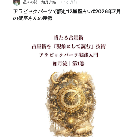
く 今月は、新しいことに挑戦するほど運気が開ける時期
•
星々の詩〜如月夕姫〜
1ヶ月前
です。 特に、 執筆…
アラビックパーツで読む12星座占い❣️2026年7月
の蟹座さんの運勢