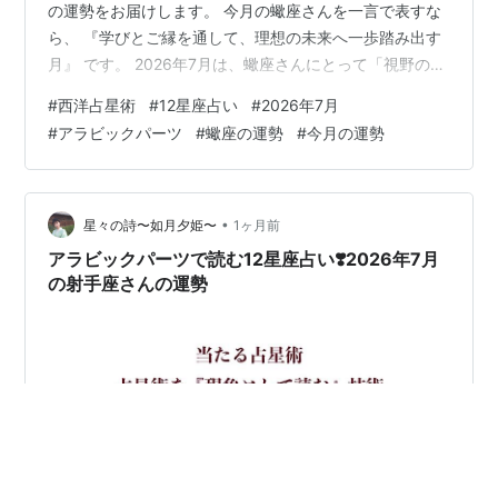
の運勢をお届けします。 今月の蠍座さんを一言で表すな
ら、 『学びとご縁を通して、理想の未来へ一歩踏み出す
月』 です。 2026年7月は、蠍座さんにとって「視野の拡
大」と「人との深いつながり」が大きなテーマになりま
#
西洋占星術
#
12星座占い
#
2026年7月
す。 新しい知識、新しい仲間、新しい価値観に触れるこ
#
アラビックパーツ
#
蠍座の運勢
#
今月の運勢
とで、これまでの世界が大きく広がっていくでしょう。
🌟 全体運 人生の可能性が広がる時 今月は、今までとは
違う考え方や価値観に触れる機会が増えそうです。 特
に、 旅行 読書 資格取得 講座の受講 専門知識の学び 出版
•
星々の詩〜如月夕姫〜
1ヶ月前
や発信 精神世…
アラビックパーツで読む12星座占い❣️2026年7月
の射手座さんの運勢