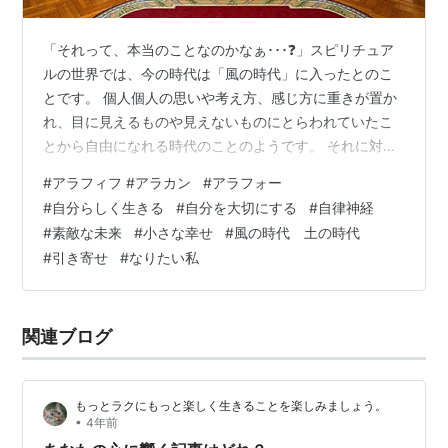
「それって、本当のことなのかなぁ･･･❓」スピリチュア
ルの世界では、今の時代は「風の時代」に入ったとのこ
とです。 個人個人の思いや考え方、感じ方に重きが置か
れ、目に見えるものや見えないものにとらわれていたこ
とから自由になれる時代のことのようです。 それに対し
て今までの時代は「地の時代」と言われているようで、
#
アラフィフ #アラカン
#
アラフォー
お金や不動産、物質的なものや権威のようなものに重き
#
自分らしく生きる
#
自分を大切にする
#
自律神経
が置かれていた時代でありました。 マスク生活3年目に
#
素敵な未来
#
小さな幸せ
#
風の時代 土の時代
突入するまでの間、私たちの日常生活は至るところで変
#
引き寄せ
#
なりたい私
化を余儀なくされました。 そんな中から徐々に新しい時
代へ向かっての動きが始まり出して、徐々にシフトされ
始めています。 マスク生活中、SNSを…
関連ブログ
もっとラクにもっと楽しく生きることを楽しみましょう。
•
4年前