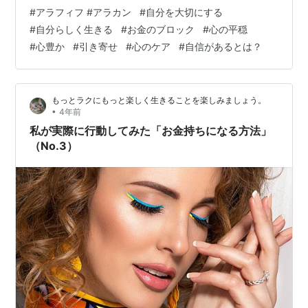
ありましたら、どうぞ読んでみて下さい💖 第5位 アラフ
#
アラフィフ #アラカン
#
自分を大切にする
ォー・アラフィフ女子の「筋活」は心も同時に強くす
#
自分らしく生きる
#
お金のブロック
#
心の平穏
る！(No.5)🏆 毎朝、目覚めてすぐ布団の中でやっている
#
心豊か
#
引き寄せ
#
心のケア
#
自信があるとは？
ストレッチ＆簡単なワークアウトを１種類だけずっと続
けている私。大したことをしているわけじゃないのに、
体と心のコンディション爆上がりに本人が一番ビックリ
もっとラクにもっと楽しく生きることを楽しみましょう。
💣😲❗ 「継続は力なり」を今も実…
•
4年前
私が実際に行動してみた「お金持ちになる方法」
（No.3）