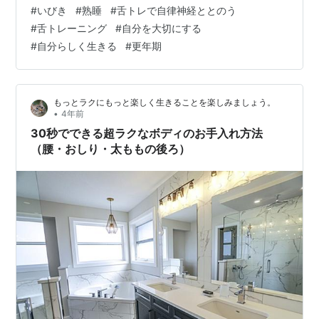
もらう方法もあると思います。 でも、私はなるべく病院
#
いびき
#
熟睡
#
舌トレで自律神経ととのう
に行ったり不眠解消のお薬を飲みたくないので、自分の
#
舌トレーニング
#
自分を大切にする
心と体としっかり対話しながら自分の心と体に合ってい
#
自分らしく生きる
#
更年期
ると感じられる方法を考えて実践してみています。 今回
はこれまでの私がまったく経験したことのないやり方な
のですが、安眠に結びついて…
もっとラクにもっと楽しく生きることを楽しみましょう。
•
4年前
30秒でできる超ラクなボディのお手入れ方法
（腰・おしり・太ももの後ろ）