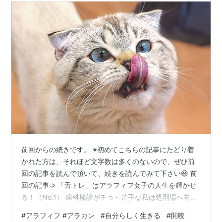
前回からの続きです。 ※初めてこちらの記事にたどり着
かれた方は、それほど文字数は多くのないので、ぜひ前
回の記事を読んで頂いて、続きを読んでみて下さい😃 前
回の記事⇒ 「舌トレ」はアラフィフ女子の人生を輝かせ
る！（No.1） 歯科検診がチョ～苦手な私は処刑場へ向か
うかのような心境で、重い足取りで歯医者さんに行きま
#
アラフィフ #アラカン
#
自分らしく生きる
#
開咬
した。 特に虫歯もなく歯周病にもなっていなかったので