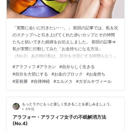
「実際に会いに行きたい･･･。」 前回の記事では、私を次
のステップへと引き上げてくれた赤いカップとその仲間
たちと紡いできた経緯をお伝えしました。 前回の記事⇒
私が実際に行動してみた「お金持ちになる方法」
（No.2） あの時の私は、自分を大切にする時間もなく心
が貧困の状態で、毎日がボロボロでした。 でも、この食
#
アラフィフ #アラカン
#
自分らしく生きる
器たちとの出会いは私に「豊かさ」を取り戻すきっかけ
#
自分を大切にする
#
お金のブロック
#
お金持ち
となったのです😂✨ ⇒ ☕赤いカップ☕ 私はエルメスの食
#
富裕層
#
自律神経
#
エルメス
#
ガダルキヴィール
器というと、動物の絵柄というイメージがあり、この幾
何学模様のような柄は本来の私の好みというわけではあ
りません。 でも、確かにこのマグカップを自分自身で選
もっとラクにもっと楽しく生きることを楽しみましょう。
んで毎日使い、なぜか自分の体の…
•
4年前
アラフォー・アラフィフ女子の不眠解消方法
(No.4)