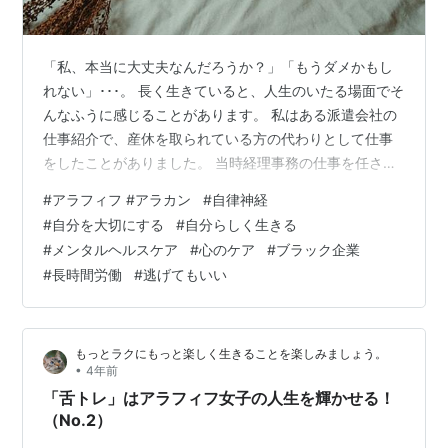
「私、本当に大丈夫なんだろうか？」「もうダメかもし
れない」･･･。 長く生きていると、人生のいたる場面でそ
んなふうに感じることがあります。 私はある派遣会社の
仕事紹介で、産休を取られている方の代わりとして仕事
をしたことがありました。 当時経理事務の仕事を任さ
れ、働いても働いても夜遅くまで残業が毎日続き、毎晩
#
アラフィフ #アラカン
#
自律神経
のように社員の人が車で自宅近くまで送ってくださるこ
#
自分を大切にする
#
自分らしく生きる
ともよくありました。 この産休を取られている方はこの
#
メンタルヘルスケア
#
心のケア
#
ブラック企業
会社の創業当時からいらっしゃる方で、取引先すべての
#
長時間労働
#
逃げてもいい
「細かいたくさんの対応すべきこと」を全部１人で把握
して仕事をされていました。 その「対応すべきこと」は
細かく複雑すぎて、すべてを業務マニュア…
もっとラクにもっと楽しく生きることを楽しみましょう。
•
4年前
「舌トレ」はアラフィフ女子の人生を輝かせる！
（No.2）