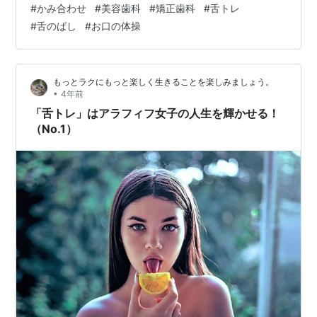
#
かみ合わせ
#
美容歯科
#
矯正歯科
#
舌トレ
したが、私の口は「開咬」という状態になっていて、こ
#
舌のばし
#
お口の体操
れから先が心配される状態になっていたのです。 ※「開
咬」は奥歯だけでものを噛んで、前歯でものが噛み切れ
ない状態です。このままだと奥歯だけに負担がかかっ
もっとラクにもっと楽しく生きることを楽しみましょう。
て、歯の欠損やあごの骨にダメージが加…
•
4年前
「舌トレ」はアラフィフ女子の人生を輝かせる！
（No.1）