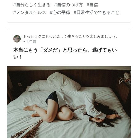
まま飲み込んでしまい、大切なことを伝えることができ
#
自分らしく生きる
#
自信のつけ方
#
自信
なかった･･･😰💦💦 なんか、私っていつもこうなんよ
#
メンタルヘルス
#
心の平穏
#
日常生活でできること
ね･･･。 やはり、「こんなことを人に言うとどう思われる
か」が自分の中で気になったのだと思います。 「人から
どんな反応が返ってくるのか？」が怖かったのかもしれ
もっとラクにもっと楽しく生きることを楽しみましょう。
ません。 そんなふうに人の顔色をうか…
•
4年前
本当にもう「ダメだ」と思ったら、逃げてもい
い！