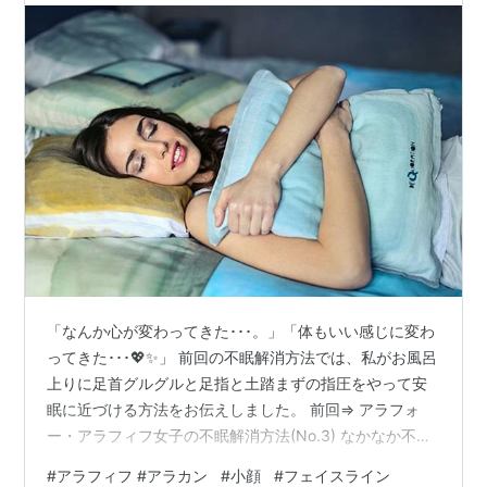
「なんか心が変わってきた･･･。」「体もいい感じに変わ
ってきた･･･💖✨」 前回の不眠解消方法では、私がお風呂
上りに足首グルグルと足指と土踏まずの指圧をやって安
眠に近づける方法をお伝えしました。 前回⇒ アラフォ
ー・アラフィフ女子の不眠解消方法(No.3) なかなか不眠
が解消されない方は病院に行かれてお薬などを処方して
#
アラフィフ #アラカン
#
小顔
#
フェイスライン