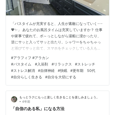
「バスタイムが充実すると、人生が素敵になっていく･･･
💖✨」 あなたのお風呂タイムは充実していますか？ 仕事
や家事で疲れて、ボ～っとしながら湯船に浸かったり、
逆にサッと入ってサッと出たり。シャワーをちゃちゃっ
と浴びてサッと出て、スマホをチェックしている人も多
いかもしれませんね😃 私は基本的にはお風呂に入るのは
#
アラフィフ #アラカン
大好きで、寒い時期は湯船にのんびり浸かり、暑い季節
#
バスタイム #入浴剤 #リラックス
#
ストレッチ
にはシャワーを浴びるようにしています🙂 心も体もリラ
#
ストレス解消
#
自律神経
#
快眠
#
更年期 50代
ックスできて、すっごく心地よくなる至福の時間✨😆✨
#
自分らしく生きる
#
自分を大切にする
お風呂タイムがとてもイイ感じだと、その日はとっても
穏やかな気持ちでベッドにつくことができますね😉でも
そうじゃない日も結構あったりするので…
もっとラクにもっと楽しく生きることを楽しみましょう。
•
4年前
「自信のある私」になる方法