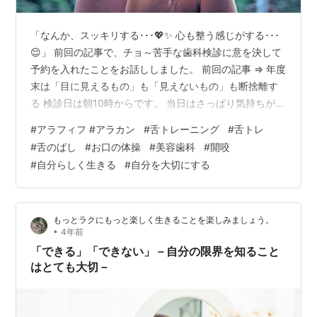
「なんか、スッキリする･･･💖✨ 心も整う感じがする･･･
😌」 前回の記事で、チョ～苦手な歯科検診に意を決して
予約を入れたことをお話ししました。 前回の記事 ⇒ 年度
末は「目に見えるもの」も「見えないもの」も断捨離す
る 検診日は朝10時からです。 当日はさっぱり気持ちが落
ち着かず、眉間にしわを寄せて恐怖心と戦っていたり、
#
アラフィフ #アラカン
#
舌トレーニング
#
舌トレ
その辺をウロウロしたり、トイレに出たり入ったり🚽💩
#
舌のばし
#
お口の体操
#
美容歯科
#
開咬
💦 でもそろそろ時間なので、処刑場へ向かうかのような
#
自分らしく生きる
#
自分を大切にする
心境で、重い足取りで歯医者さんへ歩いていったのでし
た。 「保険証のご提示をお願いします。それと、こちら
の書類にもご記入頂いてそちらにかけてお待ちくださ
もっとラクにもっと楽しく生きることを楽しみましょう。
い。」 「はい。」 初診な…
•
4年前
「できる」「できない」－自分の限界を知ること
はとても大切－