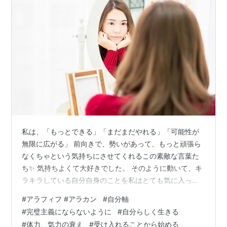
私は、「もっとできる」「まだまだやれる」「可能性が
無限に広がる」 前向きで、勢いがあって、もっと頑張ら
なくちゃという気持ちにさせてくれるこの素敵な言葉た
ち✨ 気持ちよくて大好きでした。 そのように動いて、キ
ラキラしている自分自身のことを私はとても気に入って
いました💖🙂💖 でも････ 40歳代後半あたりから、なぜ
#
アラフィフ #アラカン
#
自分軸
かこの言葉たちと距離を置きたくなりました。 「可能性
#
完璧主義にならないように
#
自分らしく生きる
は広がらなくていい」「もうできない」「もうこれ以上
#
体力、気力の衰え
#
受け入れることから始める