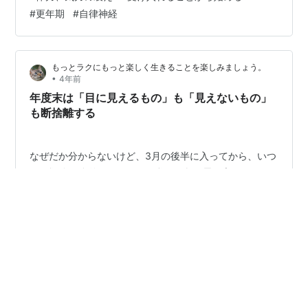
やりたくない」 こんなふうに感じるようになったのです
#
更年期
#
自律神経
😢 なんか、心と体がしんどいと感じる時間が増えてきた
ような時期でもありました。 その半面、「何かから逃げ
ている」感じがして、そんな自…
もっとラクにもっと楽しく生きることを楽しみましょう。
•
4年前
年度末は「目に見えるもの」も「見えないもの」
も断捨離する