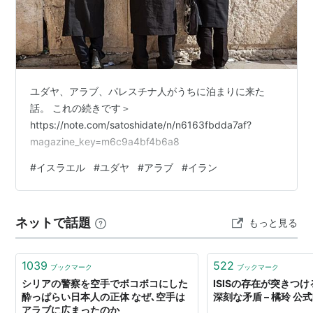
ユダヤ、アラブ、パレスチナ人がうちに泊まりに来た
話。 これの続きです＞
https://note.com/satoshidate/n/n6163fbdda7af?
magazine_key=m6c9a4bf4b6a8
#
イスラエル
#
ユダヤ
#
アラブ
#
イラン
ネットで話題
もっと見る
1039
522
ブックマーク
ブックマーク
シリアの警察を空手でボコボコにした
ISISの存在が突きつ
酔っぱらい日本人の正体 なぜ､空手は
深刻な矛盾 – 橘玲 公式
アラブに広まったのか