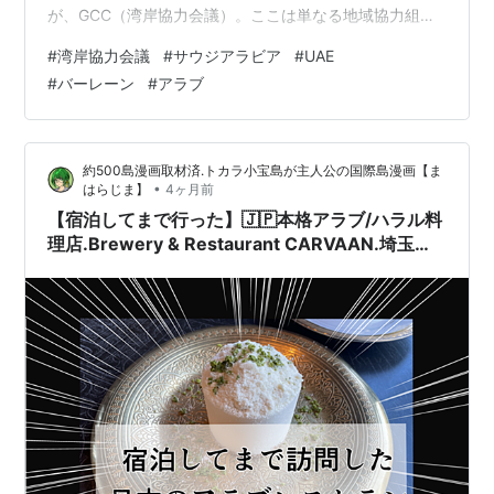
が、GCC（湾岸協力会議）。ここは単なる地域協力組織
ではなく、選ばれた者だけが入会を許される、世界で最
#
湾岸協力会議
#
サウジアラビア
#
UAE
も排他的な「エリート・ビジネスサロン」なのです。 1.
#
バーレーン
#
アラブ
アラブの中の「1等客室」：なぜ彼らは群れるのか GCC
を構成する6カ国（サウジ、UAE、クウェート、カター
ル、オマーン、バーレーン）を繋いでいるのは、単なる
約500島漫画取材済.トカラ小宝島が主人公の国際島漫画【ま
地理的近接性ではありません。彼らを結びつける「入会
•
はらじま】
4ヶ月前
条件」は極めてシンプルかつ冷徹です。 …
【宿泊してまで行った】🇯🇵本格アラブ/ハラル料
理店.Brewery & Restaurant CARVAAN.埼玉県
飯能市