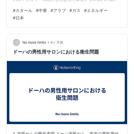
は以下の通りである。 項目 内容 締結日 2026年2月3日
#
カタール
#
中東
#
アラブ
#
ガス
#
エネルギー
契約当事者 売主：カタールエネルギー（QatarEnergy）
#
日本
<br>買主：株式会社JERA（JERA Co., Inc.） 契約期間
2028年から27年間 供給量 年最大300万トン（up to 3.0
MTPA） 引渡条件 船上渡（DES：Delivered…
•
No more limits
6ヶ月前
ドーハの男性用サロンにおける衛生問題
1. 市民からの懸念表明 ドーハ市民から、市内の男性用サ