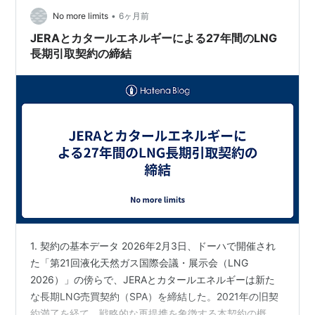
•
グな体験でした。 BilbeisはCairoからみてこの位置 宿舎
No more limits
6ヶ月前
は画像の右下をさらに下ったと…
JERAとカタールエネルギーによる27年間のLNG
長期引取契約の締結
1. 契約の基本データ 2026年2月3日、ドーハで開催され
た「第21回液化天然ガス国際会議・展示会（LNG
2026）」の傍らで、JERAとカタールエネルギーは新た
な長期LNG売買契約（SPA）を締結した。2021年の旧契
約満了を経て、戦略的な再提携を象徴する本契約の概要