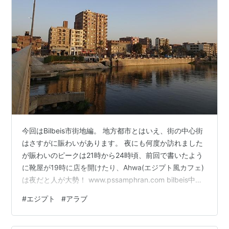
今回はBilbeis市街地編。 地方都市とはいえ、街の中心街
はさすがに賑わいがあります。 夜にも何度か訪れました
が賑わいのピークは21時から24時頃、前回で書いたよう
に靴屋が19時に店を開けたり、Ahwa(エジプト風カフェ)
は夜だと人が大勢！ www.pssamphran.com bilbeis中心
は宿舎から歩いて20分くらい。。。 毎回徒歩なので散策
#
エジプト
#
アラブ
できるエリアは限られたし、一人で遅い時間には行きま
せんでしたのでほんの一部しか見てません。 それでも初
めてエジプトに滞在した身としては十分エキサイティン