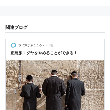
は品種保護のために純血アラブのレースも多く行われて
いる。
アラブ
(
地理
)
【
あらぶ
】
関連ブログ
アラブ人
のこと。
もっとも、国際政治的な場面で使われる場合は、
アラブ
•
諸国
を指すか、あるいはアラブ諸国＋パレスチナ人の意
水に浮かぶこころ
9日前
味で使われる局面が多い。
正統派ユダヤをやめることができる！