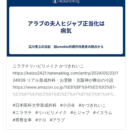
ニラヲチリハビリメイク かづきれいこ
https://keizo2421.hatenablog.com/entry/2024/05/23/1
24939 リアル形成外科・お受験・京阪神が舞台の小説
https://www.amazon.co.jp/%E8%BF%94%E5%93%81-
%E3%81%82%E3%81%82%E7%A7%81%E3%81%AF%E3
%83%91%E3%83%B3%E3%83%80%E3%81%AB%E3%8
#
日本医科大学形成外科
#
小川令
#
かづきれいこ
1%AA%E3%82%8A%E3%81%9F%E3%81%84-
#
ニラヲチ
#
リハビリメイク
#
ヒジャブ
#
イスラム
%E5%BA%83%E5%B7%9D%E6%81%B5%E4%B8%89/d
#
男尊女卑
#
テロ
#
アラブ
p/4909491 癌に…