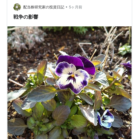
•
************* …
配当株研究家の投資日記
5ヶ月前
戦争の影響