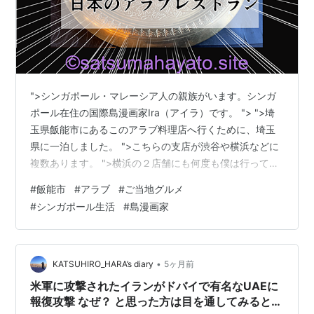
">シンガポール・マレーシア人の親族がいます。シンガ
ポール在住の国際島漫画家Ira（アイラ）です。 "> ">埼
玉県飯能市にあるこのアラブ料理店へ行くために、埼玉
県に一泊しました。 ">こちらの支店が渋谷や横浜などに
複数あります。 ">横浜の２店舗にも何度も僕は行ってい
ます。 ">素材の味を生かした美味しいレストランです。
#
飯能市
#
アラブ
#
ご当地グルメ
充実感も味わえます。 創業者の表現と想いが細部にまで
#
シンガポール生活
#
島漫画家
反映されたレストランです。 【宿泊してまで行った】
🇯🇵本格アラブ/ハラル料理店.Brewery & Restaurant
CARVAAN.埼玉県飯能市 | シンガポール＋500島旅【国際
島漫画まはらじまMAHARAJIMA】…
•
KATSUHIRO_HARA’s diary
5ヶ月前
米軍に攻撃されたイランがドバイで有名なUAEに
報復攻撃 なぜ？ と思った方は目を通してみると良