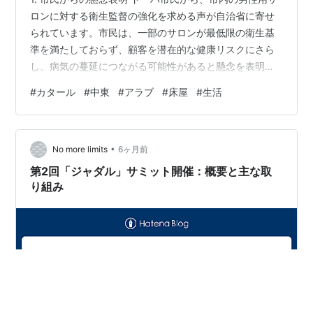
ロンに対する衛生監督の強化を求める声が自治省に寄せ
られています。市民は、一部のサロンが最低限の衛生基
準を満たしておらず、顧客を潜在的な健康リスクにさら
し、病気の蔓延につながる可能性があると懸念を表明し
ています。 2. 具体的に指摘されている問題点 市民から報
#
カタール
#
中東
#
アラブ
#
床屋
#
生活
告されている具体的な衛生違反は、特に利用客の多い店
舗に集中しており、主に以下の点が指摘されている。 違
反が多発している地域: アール・シャフィ通り、マタール
•
通り、ナジュマ地区 従業員の行動: マスクを着用してい
No more limits
6ヶ月前
ない従業員がいる。 店内の状況: 剃った毛が床に散乱し
第2回「ジャダル」サミット開催：概要と主な取
ている。ひげそり用具が…
り組み