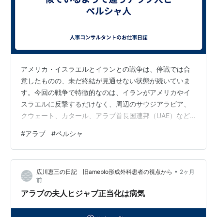
アメリカ・イスラエルとイランとの戦争は、停戦では合
意したものの、未だ終結が見通せない状態が続いていま
す。今回の戦争で特徴的なのは、イランがアメリカやイ
スラエルに反撃するだけなく、周辺のサウジアラビア、
クウェート、カタール、アラブ首長国連邦（UAE）など
の湾岸諸国も攻撃している点です。
#
アラブ
#
ペルシャ
•
広川恵三の日記 旧ameblo形成外科患者の視点から
2ヶ月
前
アラブの夫人ヒジャブ正当化は病気