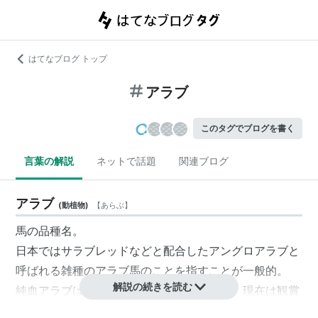
はてなブログ トップ
アラブ
このタグでブログを書く
言葉の解説
ネットで話題
関連ブログ
アラブ
(
動植物
)
【
あらぶ
】
馬の品種名。
日本ではサラブレッドなどと配合した
アングロアラブ
と
呼ばれる雑種のアラブ馬のことを指すことが一般的。
解説の続きを読む
純血アラブはサラブレッドの先祖でもあり、現在は観賞
用、乗馬用などで飼養されることが多い。アラブ諸国で