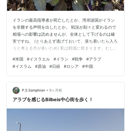
イランの最高指導者が死亡したとか、湾岸諸国がイラン
を非難する声明を出したとか。 戦況が刻々と変わるので
相場への影響は読めませんが、全体として下げるのは確
実ですね。 (とりあえず逃げておいて、落ち着いたら入ろ
うと考える方が多いため) 私は戦場に留まります。むしろ
買います。(資金が無いのでS株ですが) 生きようと思う人
#
米国
#
イスラエル
#
イラン
#
戦争
#
アラブ
は死に、死を覚悟して活路を見いだす人は生き残ると思
#
イスラム
#
原油
#
日経
#
ロシア
#
中国
います。 (但し機関銃が待ち構えている所に突撃するのは
ダメですが) 80年代のイラン・イラク戦争では、お互い
の石油コンビナートを攻撃し合ったので、特にイランに
多くの権益を持っていた三井物産は大打撃を受けたと聞
•
P.S.Samphran
6ヶ月前
きました。 それにしても最…
アラブを感じるBilbeis中心街を歩く！