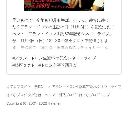
早いもので、今年も10月も半ば。そして、待ちに待っ
た？アラン・ドロンの生誕の日（11月8日）を記念したイ
ベント「アラン・ドロン生誕87年記念シネマ・ライブ」
が、11月6日（日）12：30～銀座タクトで開催されま
す。主催者で、司会進行を務めるのはチェイサーさん。
今年で第10回を数えるイベントとなります。fpdも第2回
#
アラン・ドロン生誕87年記念シネマ・ライブ
開催以降参加しているので、今回で9回目となります。ド
#
銀座タクト
#
ドロン主演映画音楽
ロン出演作品の映像と映画音楽をプロのバンドによる生
演奏を楽しむことができます。 会場風景（2016年と
2021年＝右） そして、二次会では、チェイサーさんも交
はてなブログ
>
未指定
>
アラン・ドロン生誕87年記念シネマ・ライブ
えてのブログのオフ会を兼ねた食事会（飲み会）を開催
はてなブログ タグとは
ヘルプ
開発ブログ
はてなブログトップ
して、毎回楽しく盛り上…
Copyright (C) 2001-
2026
Hatena.