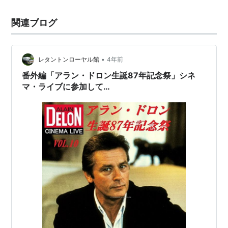
ば私たちの出会いもなかった 「チームfpd」の恩人様で
関連ブログ
あります…
•
レタントンローヤル館
4年前
番外編「アラン・ドロン生誕87年記念祭」シネ
マ・ライブに参加して…