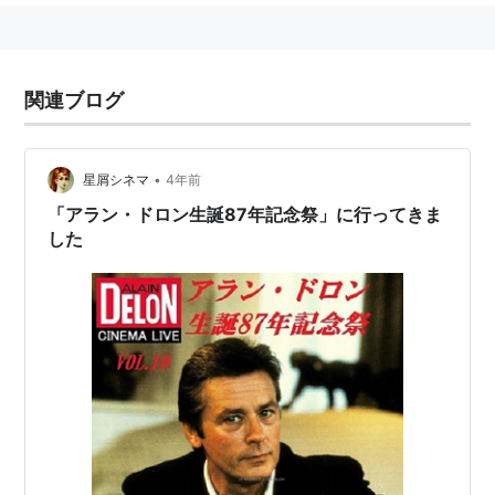
関連ブログ
•
星屑シネマ
4年前
「アラン・ドロン生誕87年記念祭」に行ってきま
した