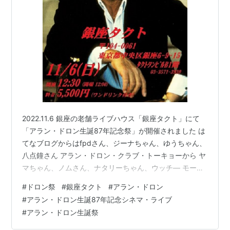
2022.11.6 銀座の老舗ライブハウス「銀座タクト」にて
「アラン・ドロン生誕87年記念祭」が開催されました は
てなブログからはfpdさん、ジーナちゃん、ゆうちゃん、
八点鐘さん アラン・ドロン・クラブ・トーキョーから ヤ
マちゃん、ノムさん、ナタリーちゃん、ウッチ― モーニ
ングにはカリスマブロガー、ぴくちゃあさんも参加 なん
#
ドロン祭
#
銀座タクト
#
アラン・ドロン
と週5で劇場通いしているという本物のムービーファン
#
アラン・ドロン生誕87年記念シネマ・ライブ
邦画の知識でぴくちゃあさんの右に出る人はいません 4
#
アラン・ドロン生誕祭
年ぶりに参加した徳さん fpdさんに「ドロン祭」を紹介
したのが徳さんなのだそうです つまり徳さんがいなけれ