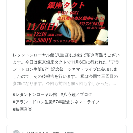
レタントンローヤル館(八重垣)にお出で頂き有難うござい
ます。今日は東京銀座タクトで11月6日に行われた「アラ
ン・ドロン生誕87年記念祭」シネマ・ライブに参加しま
したので、その後報告を行います。 私は今回で三回目の
参加になります。今回も前回も前々回も楽しかった。い
や、ドロン映画愛というかフランス映画愛に満ち満ちて
#
レタントンローヤル館
#
八点鐘／ブログ
いるシネマ・ライブでした。 今回は、アラン・ドロンさ
#
アラン・ドロン生誕87年記念シネマ・ライブ
んの身近な人、つまり共演者、脚本家、監督等ここ10年
#
映画音楽
ほどに亡くなった人の追悼から始まり、いつものシネ
マ・ライブとなりました。途中ボーカリスト、うしをみ
やこさんが加わり熱唱して頂き、特に「ジェフ」「ル・