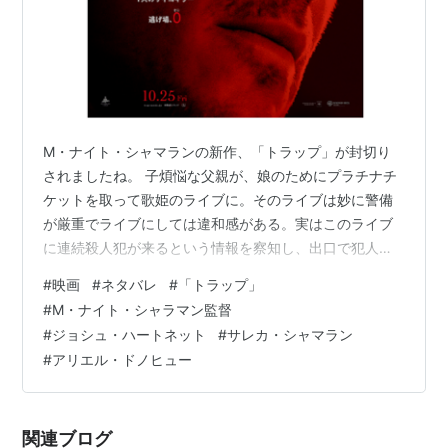
M・ナイト・シャマランの新作、「トラップ」が封切り
されましたね。 子煩悩な父親が、娘のためにプラチナチ
ケットを取って歌姫のライブに。そのライブは妙に警備
が厳重でライブにしては違和感がある。実はこのライブ
に連続殺人犯が来るという情報を察知し、出口で犯人を
確保するというFBIがしかけた「罠（トラップ）」だっ
#
映画
#
ネタバレ
#
「トラップ」
た。そしてその連続殺人犯はその父親だった… って何そ
#
M・ナイト・シャラマン監督
の設定!! さすがシャマラン！って思いました。 しかし10
#
ジョシュ・ハートネット
#
サレカ・シャマラン
月25日に封切られ、２週目まではレイトショーの時間帯
#
アリエル・ドノヒュー
にかかっていましたが、月次決算とか職場の飲み会とか
あって、３週目になったら18時の回までになってしまい
ました…。う～ん。 2,000円…
関連ブログ