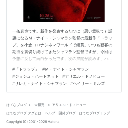
一条真也です。新作を発表するたびに（悪い意味で）話
題になるＭ・ナイト・シャマラン監督の最新作「トラッ
プ」を小倉コロナシネマワールドで鑑賞。いつも観客の
期待を裏切り続けてきたシャマラン監督ですが、今回は
予想に反して面白かったです。次の展開が読めず、ハラ
ハラドキドキしました！ ヤフーの「解説」には、こう書
#
「トラップ」
#
Ｍ・ナイト・シャマラン
かれています。「『シックス・センス』『ヴィジット』
#
ジョシュ・ハートネット
#
アリエル・ドノヒュー
などのＭ・ナイト・シャマランが監督などを務めたサス
#
サレカ・ナイト・シャマラン
#
ヘイリー・ミルズ
ペンス。有名なアーティストのライブ会場を舞台に、指
名手配中の切り裂き魔を巡るストーリーが展開する。
『デンジャラス・ガイズ』などのジョシュ・ハートネッ
はてなブログ
>
未指定
>
アリエル・ドノヒュー
ト、ドラマシリーズ「ウルフ・ライク・ミー」などの
はてなブログ タグとは
ア…
ヘルプ
開発ブログ
はてなブログトップ
Copyright (C) 2001-
2026
Hatena.