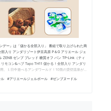
マンデー』は「儲かる全部入り」 番組で取り上げられた商
部入り アンダリゾート伊豆高原 P＆G アリエール ジェ
 ZENB ゼンブ ブレッド 糖質オフ パン TP-Link（ティ
リモコン&ハブ Tapo TH11 儲かる！全部入り アンダリ
利用。１日中遊べるアンダワールド！10箇の貸切温泉が
ぜ～んぶ無料のオールインクルーシブホテル。 ホテル
ール
#
アリエールジェルボール
#
ゼンブヌードル
osted with トマレバ 静岡県伊東…