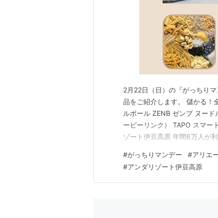
2月22日（日）の『がっちり
品をご紹介します。 儲かる！全
ルボール ZENB ゼンブ ヌードル
ーピーリンク） TAPO スマート
ゾート伊豆高原 年間6万人が
無料！カラオケ・飲み放題など
#
がっちりマンデー
#
アリエ
＆スパ アンダリゾート伊豆高原 p
#
アンダリゾート伊豆高原