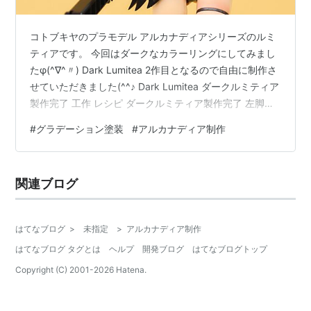
コトブキヤのプラモデル アルカナディアシリーズのルミ
ティアです。 今回はダークなカラーリングにしてみまし
たφ(^∇^〃) Dark Lumitea 2作目となるので自由に制作さ
せていただきました(^^♪ Dark Lumitea ダークルミティア
製作完了 工作 レシピ ダークルミティア製作完了 左脚は
グラデーションですが、 右足もうっすらとグラデーショ
#
グラデーション塗装
#
アルカナディア制作
ンで透け塗装 水転写デカールを左胸と腕に追加しました
ゴールドを使用したので肌に違和感なく馴染んだかと思
います。 うっかり態勢をくずしてもきちんと履いている
関連ブログ
ので大丈夫です。 翼の塗装は元の造形に特に敬意を払い
つつ グラデーション塗装としてます。 …
はてなブログ
>
未指定
>
アルカナディア制作
はてなブログ タグとは
ヘルプ
開発ブログ
はてなブログトップ
Copyright (C) 2001-
2026
Hatena.