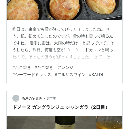
昨日は、東京でも雪が降ってびっくりしましたね。 そ
う、私、初めて知ったのですが、雪の時も雷って鳴るん
ですね。 勝手に雷は、大雨の時だけ、と思っていて、そ
うしたら、昨日、何度も空がゴロゴロ、ドカ～ンと鳴っ
たので、そっちのほうがびっくりしました。 さて、そん
な寒さが続いているので、最近は家飲みを楽しんでいる
#
たこ焼き
#
たこ焼き アレンジ
のですが、先日、久しぶりにアクアパッツアをやろう、
#
シーフードミックス
#
アルザスワイン
#
KALDI
と張り切って、用意して出かけたのですが・・・ 久しぶ
りに魚を味わう家飲みのはずが・・・ アクアパッツア延
期 シーフード焼き 大根の明太和え 合鴨カツ ワイン 久し
ぶりに魚を味わう家飲みのはずが・・・ アクアパッツア
•
酒屋の宅飲み
3年前
延期 アクアパッツア用の野菜を切…
ドメーヌ ガングランジェ シャンガラ（2日目）