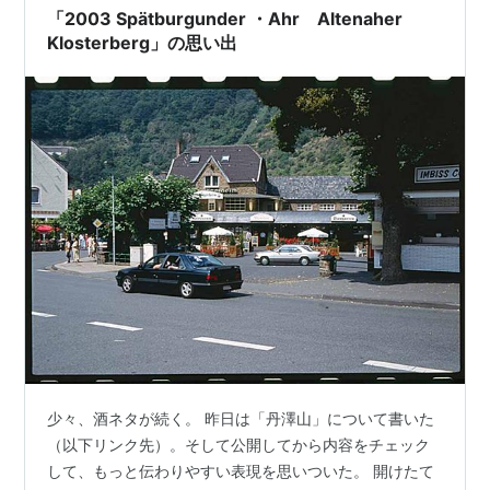
るのか？といった…
「2003 Spätburgunder ・Ahr Altenaher
Klosterberg」の思い出
少々、酒ネタが続く。 昨日は「丹澤山」について書いた
（以下リンク先）。そして公開してから内容をチェック
して、もっと伝わりやすい表現を思いついた。 開けたて