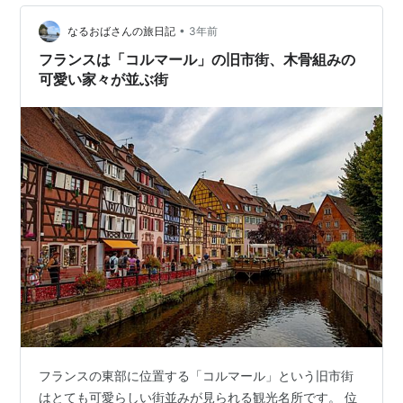
化されるらしい。 〈敷地の広さは東京ディズニーランド
などに匹敵する約70万平方メートルで、31年の開業を目
•
なるおばさんの旅日記
3年前
指す〉※という。 ディズニーランド…
フランスは「コルマール」の旧市街、木骨組みの
可愛い家々が並ぶ街
フランスの東部に位置する「コルマール」という旧市街
はとても可愛らしい街並みが見られる観光名所です。 位