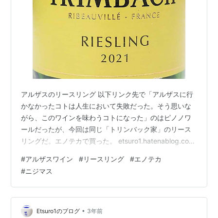
アルザスのリースリング 以下リンク先で「アルザスに行
かなかったコトは人生において失敗だった。そう思いな
がら、このワインを味わうコトになった」のはピノノワ
ールだったが、今回は同じ「トリンバック家」のリース
リングだ。エノテカで買った。 etsuro1.hatenablog.com
我家的には、お久しぶり過ぎるリースリングだった。だ
#
アルザスワイン
#
リースリング
#
エノテカ
から正直言ってリースリングってどんな感じだったか、
#
ニジマス
その香味の詳細について少々忘れかけていた。だからな
おさら期待が高まりつつ抜栓！ した瞬間にイイ感じ。 不
味いワケがない好印象が漂う。 色は若干のG味よりイエ
ロー系で、その印象から爽やかさの中にも甘味が残存す
•
Etsuro1のブログ
3年前