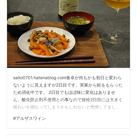
saito0701.hatenablog.com食卓が何もかも初日と変わら
ないように見えますが2日目です。実家から鮭をもらった
ため消化中です。 2日目でもほぼ味に変化はありませ
ん。酸化防止剤不使用との事なので抜栓2日目には大きく
味わいを損なってしまうかもしれないと危惧してました
がそんなこともありませんでした。 同じような名前の生
#
アルザスワイン
産者がアルザスにいます。 ポール ジャングランジェ（ア
ルザス/エギスハイム村。輸入元：モトックス） ガングラ
ンジェ（アルザス/ファッヘンハイム村。輸入元：ヴァン