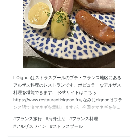
L'Oignonはストラスブールのプチ・フランス地区にある
アルザス料理のレストランです。ポピュラーなアルザス
料理を堪能できます。 公式サイトはこちら
https://www.restaurantloignon.frちなみにoignonはフラ
ンス語でタマネギを意味しますが、今回タマネギを使っ
た料理は注文せず。 まずは代表的なアルザス料理である
#
フランス旅行
#
海外生活
#
フランス料理
シュークルート。「La choucroute traditionnelle aux 5
#
アルザスワイン
#
ストラスブール
viandes」というメニューです。日本語にすると「伝統的
なシュークルート 〜5種のお肉を添えて〜」です。 シュ