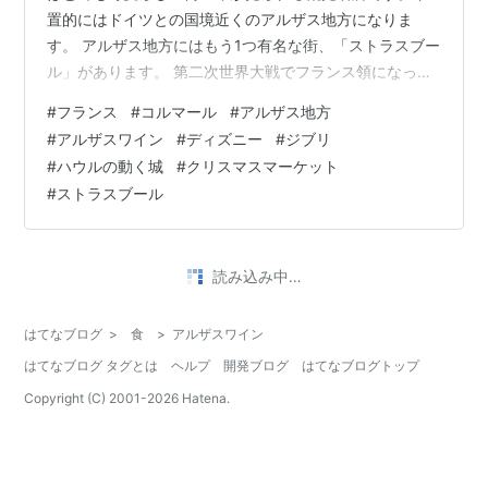
置的にはドイツとの国境近くのアルザス地方になりま
す。 アルザス地方にはもう1つ有名な街、「ストラスブー
ル」があります。 第二次世界大戦でフランス領になった
歴史があるので、アルザス地方には今なおドイツの雰囲
#
フランス
#
コルマール
#
アルザス地方
気が残っている街並みが見られるのです。 ドイツ風の特
#
アルザスワイン
#
ディズニー
#
ジブリ
徴でもある木骨組みの建築様式が家々や石畳がとても可
#
ハウルの動く城
#
クリスマスマーケット
愛らしく演出されていて、女性にも人気のある観光地で
#
ストラスブール
す。 ↑ 木骨組みの建築様式も素敵ですね！ コルマールの
歴史もとても古く、最古の記述は823年ということで、
鳩を飼育する場所を意味するコロンバ…
•
週末おうちワイン
3年前
この記事は引っ越しました
#
つくれば三國
#
アルザスワイン
#
ピノブラン
#
白ワイン
#
家のみ