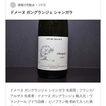
•
クール） 辿っていけばどこかで親戚なのかもしれません
酒屋の宅飲み
3年前
が、ちょっと調べた程度では関係性は不明。 このシャン
ドメーヌ ガングランジェ シャンガラ
ガラの…
ドメーヌ ガングランジェ シャンガラ 生産国：フランス/
アルザス 生産者：ドメーヌ ガングランジェ 輸入元：ヴ
ァンクール ブドウ品種： ピノブラン他 初めて入った酒