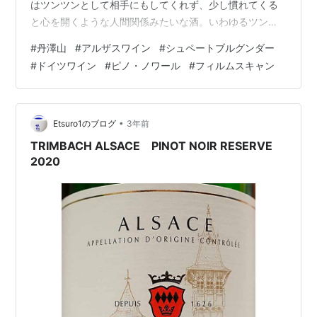
はツンツンとして相手にもしてくれず、少し慣れてくる
と心を開くような人間関係みたいな酒。いわゆるツンデ
レ・・・ほど、デレデレではないが、チョットそんな感
#
丹澤山
#
アルザスワイン
#
シュペートブルグンダー
じの酒だ、というコト。 丹澤山に限らず、しっかりと造
#
ドイツワイン
#
ピノ・ノワール
#
フィルムスキャン
られた酒は新酒の時の香味が硬く、ゴリゴリとして吞み
にくいコトがあるという。もっとも必ずそうなるという
ワケではないが、概ね日本酒は以下の二つの傾向に分け
られると思う。 抜栓直後から香味が落ちていく 抜栓から
•
Etsuro1のブログ
3年前
しばらく経ってから香味が出てくる 仕込水…
TRIMBACH ALSACE PINOT NOIR RESERVE
2020