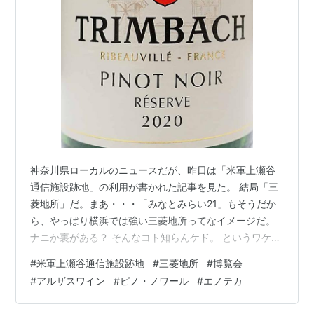
神奈川県ローカルのニュースだが、昨日は「米軍上瀬谷
通信施設跡地」の利用が書かれた記事を見た。 結局「三
菱地所」だ。まあ・・・「みなとみらい21」もそうだか
ら、やっぱり横浜では強い三菱地所ってなイメージだ。
ナニか裏がある？ そんなコト知らんケド。 というワケ
で、三菱地所がやれば、三菱地所流儀の開発になる。そ
#
米軍上瀬谷通信施設跡地
#
三菱地所
#
博覧会
れは三井不動産の開発に伴って漂う臭いと異なる。 ま、
#
アルザスワイン
#
ピノ・ノワール
#
エノテカ
跡地の一部の開発の話だ。全体の何パーセントに当たる
のかは知らんが、それなりに広大な敷地がテーマパーク