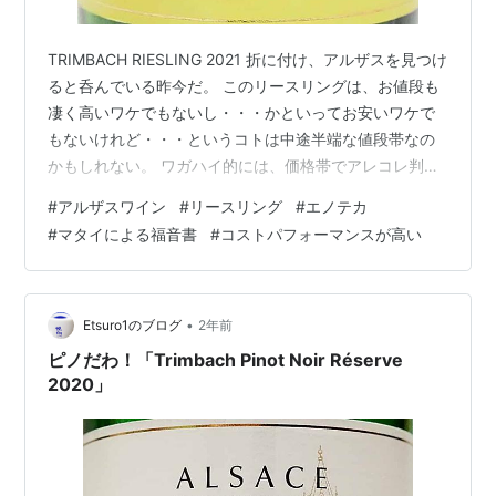
TRIMBACH RIESLING 2021 折に付け、アルザスを見つけ
ると呑んでいる昨今だ。 このリースリングは、お値段も
凄く高いワケでもないし・・・かといってお安いワケで
もないけれど・・・というコトは中途半端な値段帯なの
かもしれない。 ワガハイ的には、価格帯でアレコレ判断
しはしないけれど、そうは言ってもコレよりもう少し上
#
アルザスワイン
#
リースリング
#
エノテカ
の価格帯・・・即ち、5000円から10000円位のトコロっ
#
マタイによる福音書
#
コストパフォーマンスが高い
ていうのが、なんとも微妙な価格帯に思われてしまう。
ならば、10000円を突破した領域に突入してしまった方
がイイんじゃね？というワケだ。というコトから、まあ
5000円でお釣りがくる範囲までというのが守備範囲とな
•
Etsuro1のブログ
2年前
る。日…
ピノだわ！「Trimbach Pinot Noir Réserve
2020」