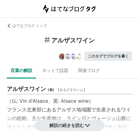
はてなブログ トップ
アルザスワイン
このタグでブログを書く
言葉の解説
ネットで話題
関連ブログ
アルザスワイン
(
食
)
【
あるざすわいん
】
（仏: Vin d'Alsace、英: Alsace wine）
フランス北東部にあるアルザス地域圏で生産されるワイ
ンの総称。主な生産地は、ライン川とヴォージュ山脈に
解説の続きを読む
挟まれた地域で、AOCは、アルザスと、1975年に制定
された高級品のアルザス・グラン・クリュがある。