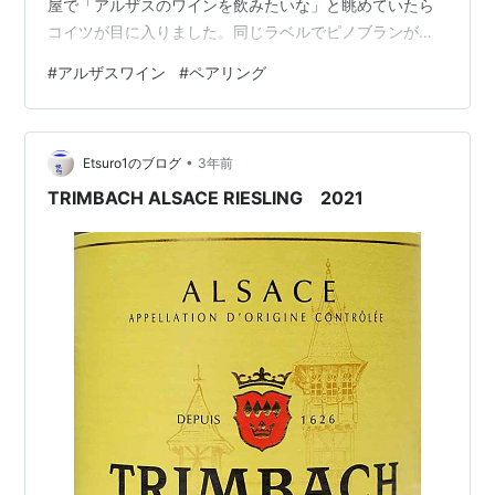
屋で「アルザスのワインを飲みたいな」と眺めていたら
コイツが目に入りました。同じラベルでピノブランがあ
り、これはシャンガラ。「何そのブドウ品種、聞いたこ
#
アルザスワイン
#
ペアリング
とない」と思い購入。 帰って調べた見たらシャンガラと
はブドウ品種では無く、生産者のジャン（ジャン フラン
ソワ氏の作品）の事を指すアルザス語だとか。 いわゆる
•
自然派を中心に扱っている酒屋で自然派っぽいラベルだ
Etsuro1のブログ
3年前
ったので、これも自然派だろうと思っていたらその通り
TRIMBACH ALSACE RIESLING 2021
でした。酸化防止剤無添加、ノン…