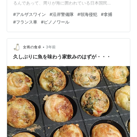
るんであって、周りが海に囲われている日本国民
は・・・国境意識が大陸の方々とはチト異なるかもしれ
#
アルザスワイン
#
沿岸警備隊
#
領海侵犯
#
拿捕
ない。 ま、意識が違ったとしても、それは生活空間に国
#
フランス車
#
ピノノワール
境が遠いだけであって、境目がないワケではない。 我が
親戚スジにもイロイロな人がいた。みんな永遠の世界に
旅立ってしまったけれど、遠洋漁業に出ていた人もい
た。そういう人だと単なる海原が続いている状態でも、
•
女将の食卓
3年前
これ以上魚群を深追い…
久しぶりに魚を味わう家飲みのはずが・・・