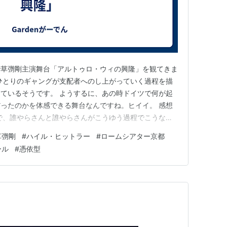
で草彅剛主演舞台「アルトゥロ・ウィの興隆」を観てきま
.com ひとりのギャングが支配者へのし上がっていく過程を描
ているそうです。 ようするに、あの時ドイツで何が起
ったのかを体感できる舞台なんですね。ヒイイ。 感想
で、誰やらさんと誰やらさんがこうゆう過程でこうなっ
が決裂してあ～たらになるとチンプンカンプンになりま
草彅剛
#
ハイル・ヒットラー
#
ロームシアター京都
簡素化してくれていると思うんですよ。 しかし、ヒトラ
ール
#
憑依型
せてくださる…