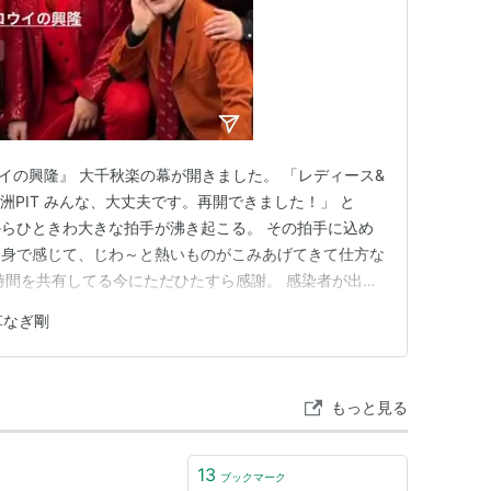
ウイの興隆』 大千秋楽の幕が開きました。 「レディース&
o 豊洲PIT みんな、大丈夫です。再開できました！」 と
らひときわ大きな拍手が沸き起こる。 その拍手に込め
全身で感じて、じわ～と熱いものがこみあげてきて仕方な
時間を共有してる今にただひたすら感謝。 感染者が出た
代未聞なんだよ。 みんなの、やりたい、観たい、の 強
草なぎ剛
を可能にしたの。 すごいよ、すごいよ、ほんとにすご
…
もっと見る
13
ブックマーク