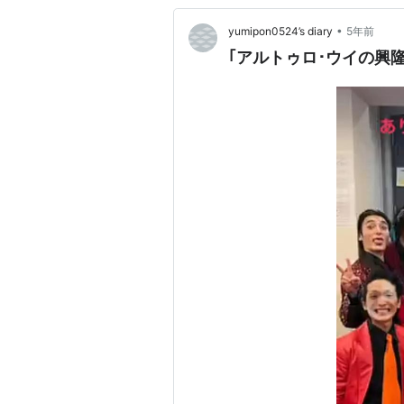
•
yumipon0524’s diary
5年前
｢アルトゥロ･ウイの興