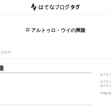
アルトゥロ・ウイの興隆
連ブログ
隆
はてな
はてな
はてな
Copyrig