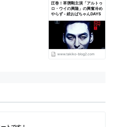
圧巻！草彅剛主演「アルトゥ
ロ・ウイの興隆」の興奮冷め
やらず - 続おばちゃんDAYS
www.takiko-blog2.com
タートです！