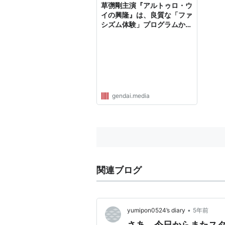
草彅剛主演『アルトゥロ・ウ
イの興隆』は、良質な「ファ
シズム体験」プログラムかも
しれない
gendai.media
関連ブログ
•
yumipon0524’s diary
5年前
さあ、今日からまたス