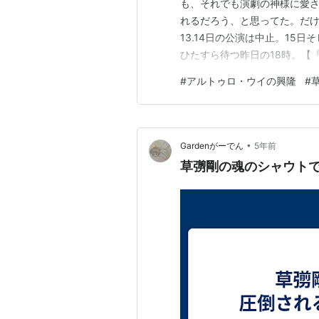
も、それでも演劇の神様に愛
れるだろう、と思ってた。だ
13.14日の公演は中止。15
ひたすら待つ昨日の18時。【
の度、公演関係者の新型コロ
#
アルトゥロ・ウイの興隆
#
1/13(木)12:00公演と1
ださい。https://t.co/fJyzb…
•
Gardenがーでん
5年前
草彅剛の魂のシャウト