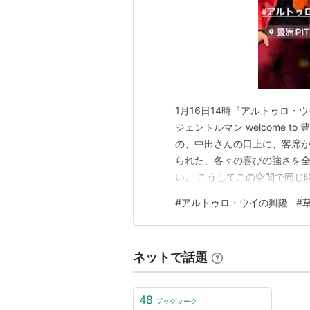
1月16日14時『アルトゥロ・
ジェントルマン welcome t
の、中田さんの口上に、客席か
られた、各々の喜びの強さを
い。 こうしてこの空間で同じ
舞台が二日で再開できたのは前
#
アルトゥロ・ウイの興隆
#
い思いがひとつとなって不可能
い。 そんなこと、思ってたら
ネットで話題
48
ブックマーク