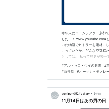
昨年末にロームシアター京都
した！！ www.youtube
いた物語でヒトラーを題材にし
こっていたか、どんな空気感だ
としては。 私って歴史が苦手
てあ～なってなんちゃら条約
#
アルトゥロ・ウイの興隆
#
す。 多分この舞台ではそれを
#
白井晃
#
オーサカ＝モノレ
ーの活躍の説明が劇中文章で見
•
yumipon0524’s diary
5年前
11月14日はあの男の日