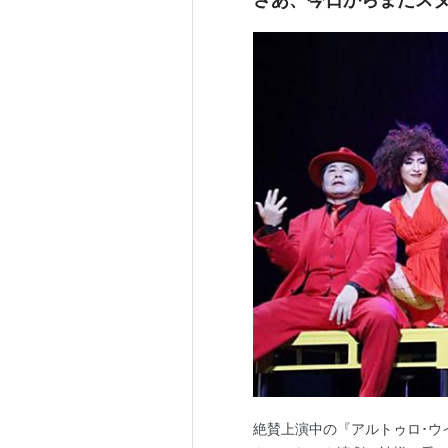
絶賛上演中の『アルトゥロ･ウ